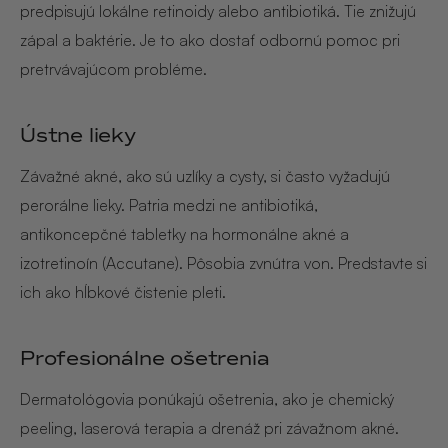
predpisujú lokálne retinoidy alebo antibiotiká. Tie znižujú
zápal a baktérie. Je to ako dostať odbornú pomoc pri
pretrvávajúcom probléme.
Ústne lieky
Závažné akné, ako sú uzlíky a cysty, si často vyžadujú
perorálne lieky. Patria medzi ne antibiotiká,
antikoncepčné tabletky na hormonálne akné a
izotretinoín (Accutane). Pôsobia zvnútra von. Predstavte si
ich ako hĺbkové čistenie pleti.
Profesionálne ošetrenia
Dermatológovia ponúkajú ošetrenia, ako je chemický
peeling, laserová terapia a drenáž pri závažnom akné.