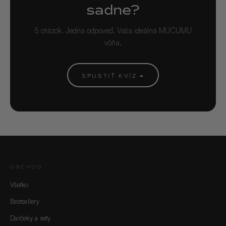
sadne?
5 otázok. Jedna odpoveď. Vaša ideálna MUCUMU
vôňa.
SPUSTIŤ KVÍZ →
OBCHOD
Všetko
Bestsellery
Darčeky a sety