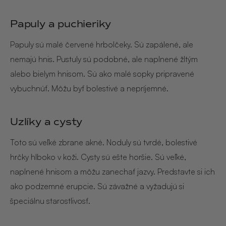
NOIX
Papuly a puchieriky
ANGĒLIQUE
Papuly sú malé červené hrbolčeky. Sú zapálené, ale
nemajú hnis. Pustuly sú podobné, ale naplnené žltým
alebo bielym hnisom. Sú ako malé sopky pripravené
vybuchnúť. Môžu byť bolestivé a nepríjemné.
Uzlíky a cysty
Toto sú veľké zbrane akné. Noduly sú tvrdé, bolestivé
hrčky hlboko v koži. Cysty sú ešte horšie. Sú veľké,
naplnené hnisom a môžu zanechať jazvy. Predstavte si ich
ako podzemné erupcie. Sú závažné a vyžadujú si
špeciálnu starostlivosť.