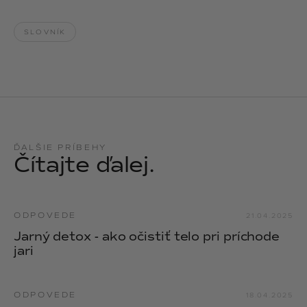
SLOVNÍK
ĎALŠIE PRÍBEHY
Čítajte ďalej.
ODPOVEDE
21.04.2025
Jarný detox - ako očistiť telo pri príchode
jari
ODPOVEDE
18.04.2025