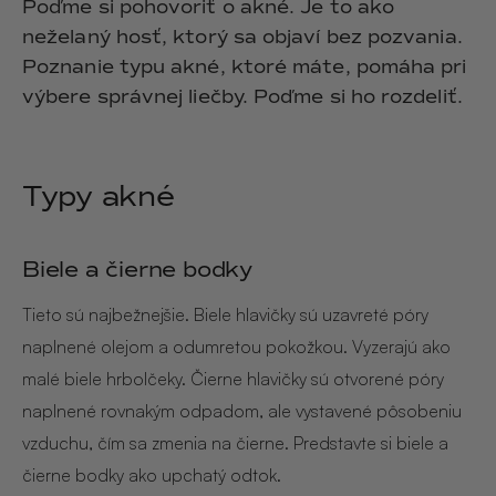
Poďme si pohovoriť o akné. Je to ako
Hair & Body Mist
SOLEILLE
L´AMOUR
neželaný hosť, ktorý sa objaví bez pozvania.
€29,90
€24,90
Hand Cream Serum
Poznanie typu akné, ktoré máte, pomáha pri
výbere správnej liečby. Poďme si ho rozdeliť.
Nail Oil
MUCUMU
MUCUMU
Candle
Essentials set
Candles
ROUGE
L´AMOUR
€24,90
€38,90
Typy akné
Sety
MUCUMU
MUCUMU
Biele a čierne bodky
Hair & Body Mist
Hand Cream Serum
L´AMOUR
L´AMOUR
Tieto sú najbežnejšie. Biele hlavičky sú uzavreté póry
€24,90
€12,90
SOLEILLE
naplnené olejom a odumretou pokožkou. Vyzerajú ako
L'AMOUR
malé biele hrbolčeky. Čierne hlavičky sú otvorené póry
naplnené rovnakým odpadom, ale vystavené pôsobeniu
ROUGE
vzduchu, čím sa zmenia na čierne. Predstavte si biele a
CASHMERE
čierne bodky ako upchatý odtok.