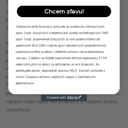
Tea tree olej, aloe vera a med majú protizápalové
Chcem zľavu!
vlastnosti. Tie môžu pomôcť pri miernom akné. Je to ako
používanie prírodných čistiacich prostriedkov namiesto
Odoslaním tohto formulára súhlasíte so zasielaním informačných
chemických. Môžu byť šetrné, a pritom účinné.
správ (napr. aktualizácií o objednávke) a/alebo marketingových SMS
správ (napr. pripomienok týkajúcich sa nákupného košíka) od
Na záver možno povedať, že akné sa vyskytuje v rôznych
spoločnosti MUCUMU vrátane správ odosielaných prostredníctvom
formách, ako sú biele bodky, čierne bodky, papuly,
automatizovaného systému. Udelenie súhlasu nie je podmienkou
nákupu. Z odberu sa môžete kedykoľvek odhlásiť odpoveďou STOP
pustuly, uzlíky a cysty. Možnosti liečby siahajú od
alebo kliknutím na odkaz na odhlásenie, ak je k dispozícii. Ak
voľnopredajných produktov a liekov na predpis až po
potrebujete pomoc, odpovedzte správou HELP. Zároveň súhlasíte s
profesionálne ošetrenia a zmeny životného štýlu.
našimi
Zásadami ochrany osobných údajov
a
Obchodnými
podmienkami
.
Poznanie typu akné pomáha pri výbere správneho
prístupu. Svoju pleť ošetrujte starostlivo a trpezlivo. Je to
najväčší orgán vášho tela a zaslúži si tú najlepšiu možnú
starostlivosť.