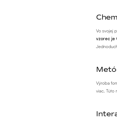
Chemi
Vo svojej 
vzorec j
Jednoduché
Metó
Výroba for
viac. Túto
Inter