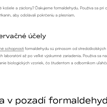
košele a záclony? Ďakujeme formaldehydu. Používa sa pri o
 tkanín, aby odolávali pokrčeniu a plesniam.
ervačné účely
né schopnosti
formaldehydu sú prínosom od stredoškolských
ch laboratórií až po veľké výskumné zariadenia. Používa sa na
nie biologických vzoriek, čo študentom a odborníkom uľahču
a v pozadí formaldehy