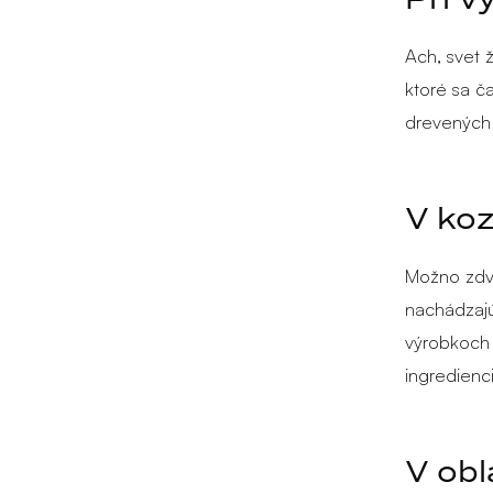
Ach, svet ž
ktoré sa č
drevených 
V ko
Možno zdvi
nachádzajú
výrobkoch 
ingredienci
V obl