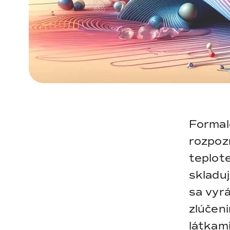
Formald
rozpoz
teplote
skladuj
sa vyr
zlúčen
látkami