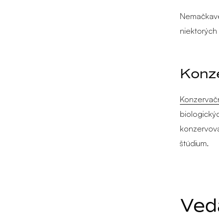
Nemačkavé 
niektorých
Konz
Konzervač
biologický
konzervova
štúdium.
Ved