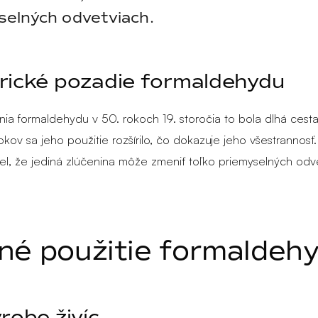
selných odvetviach.
rické pozadie formaldehydu
ia formaldehydu v 50. rokoch 19. storočia to bola dlhá cesta
kov sa jeho použitie rozšírilo, čo dokazuje jeho všestrannosť.
el, že jediná zlúčenina môže zmeniť toľko priemyselných odv
né použitie formaldeh
ýrobe živíc