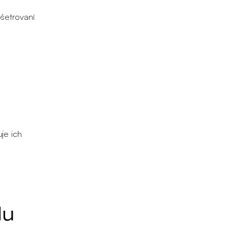
šetrovaní
je ich
du