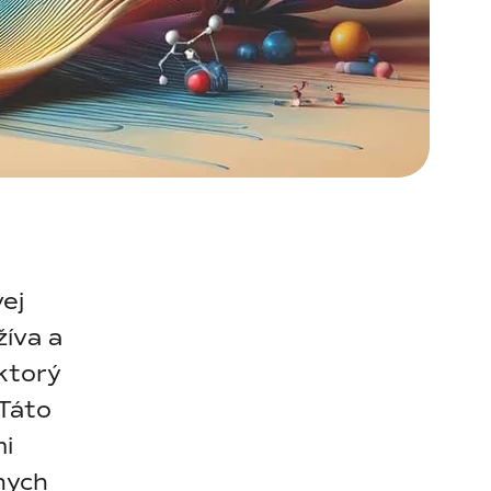
ej
žíva a
 ktorý
Táto
mi
znych