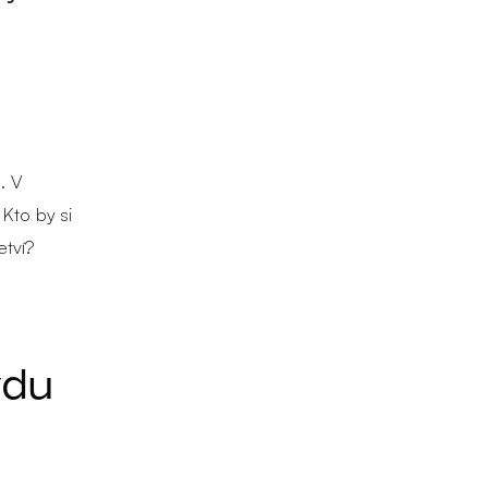
. V
 Kto by si
etví?
ydu