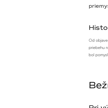
priemy
Histo
Od objaven
priebehu ro
bol pomysl
Bež
Pri v