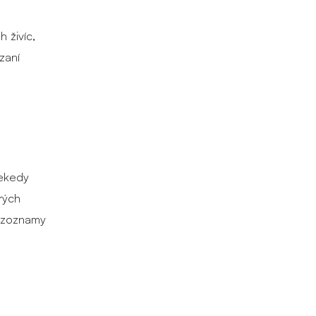
 živíc,
zaní
iekedy
rých
e zoznamy