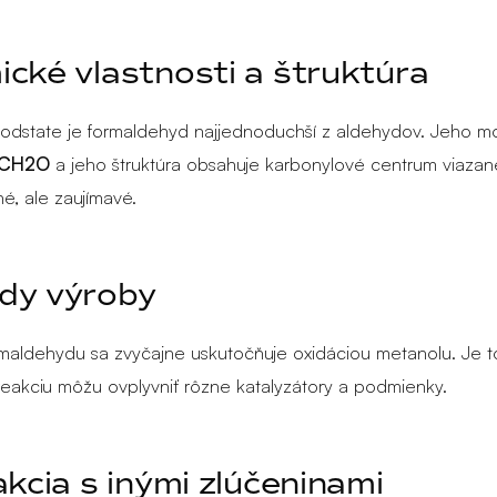
cké vlastnosti a štruktúra
podstate je formaldehyd najjednoduchší z aldehydov. Jeho m
e CH2O
a jeho štruktúra obsahuje karbonylové centrum viazan
, ale zaujímavé.
dy výroby
maldehydu sa zvyčajne uskutočňuje oxidáciou metanolu. Je t
 reakciu môžu ovplyvniť rôzne katalyzátory a podmienky.
akcia s inými zlúčeninami