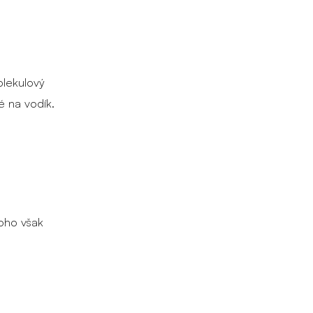
olekulový
é na vodík.
oho však