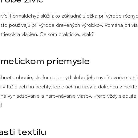
ivíc! Formaldehyd slúži ako základná zložka pri výrobe rôznych
asto používajú pri výrobe drevených výrobkov. Pomáha pri via
triesok a vlákien. Celkom praktické, však?
zmetickom priemysle
hnete obočie, ale formaldehyd alebo jeho uvoľňovače sa n
 v tužidlách na nechty, lepidlách na riasy a dokonca v niekto
na vyhladzovanie a narovnávanie vlasov. Preto vždy sledujt
í!
asti textilu