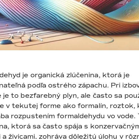
ehyd je organická zlúčenina, ktorá je
nateľná podľa ostrého zápachu. Pri izbov
 je to bezfarebný plyn, ale často sa pou
e v tekutej forme ako formalín, roztok,
ába rozpustením formaldehydu vo vode. 
ina, ktorá sa často spája s konzervačný
 a živicami, zohráva dôležitú úlohu v rô