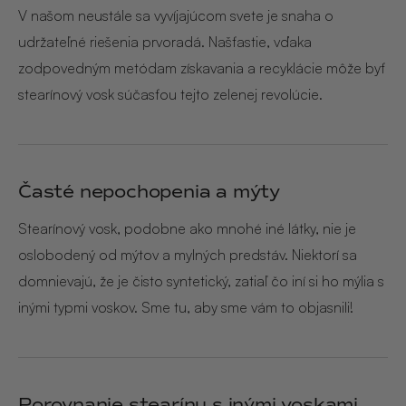
V našom neustále sa vyvíjajúcom svete je snaha o
udržateľné riešenia prvoradá. Našťastie, vďaka
zodpovedným metódam získavania a recyklácie môže byť
stearínový vosk súčasťou tejto zelenej revolúcie.
Časté nepochopenia a mýty
Stearínový vosk, podobne ako mnohé iné látky, nie je
oslobodený od mýtov a mylných predstáv. Niektorí sa
domnievajú, že je čisto syntetický, zatiaľ čo iní si ho mýlia s
inými typmi voskov. Sme tu, aby sme vám to objasnili!
Porovnanie stearínu s inými voskami