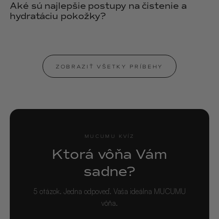
Aké sú najlepšie postupy na čistenie a
hydratáciu pokožky?
ZOBRAZIŤ VŠETKY PRÍBEHY
MUCUMU KVÍZ
Ktorá vôňa Vám
sadne?
5 otázok. Jedna odpoveď. Vaša ideálna MUCUMU
vôňa.