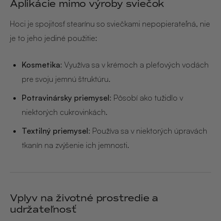
Aplikácie mimo výroby sviečok
Hoci je spojitosť stearínu so sviečkami nepopierateľná, nie
je to jeho jediné použitie:
Kosmetika
: Využíva sa v krémoch a pleťových vodách
pre svoju jemnú štruktúru.
Potravinársky priemysel
: Pôsobí ako tužidlo v
niektorých cukrovinkách.
Textilný priemysel
: Používa sa v niektorých úpravách
tkanín na zvýšenie ich jemnosti.
Vplyv na životné prostredie a
udržateľnosť