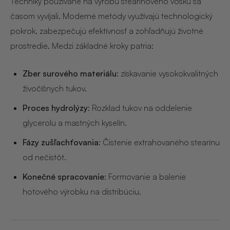
Techniky používané na výrobu stearínového vosku sa
časom vyvíjali. Moderné metódy využívajú technologický
pokrok, zabezpečujú efektívnosť a zohľadňujú životné
prostredie. Medzi základné kroky patria:
Zber surového materiálu
: získavanie vysokokvalitných
živočíšnych tukov.
Proces hydrolýzy
: Rozklad tukov na oddelenie
glycerolu a mastných kyselín.
Fázy zušľachťovania
: Čistenie extrahovaného stearínu
od nečistôt.
Konečné spracovanie
: Formovanie a balenie
hotového výrobku na distribúciu.