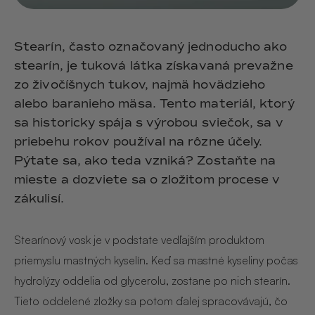
Stearín, často označovaný jednoducho ako
stearín, je tuková látka získavaná prevažne
zo živočíšnych tukov, najmä hovädzieho
alebo baranieho mäsa. Tento materiál, ktorý
sa historicky spája s výrobou sviečok, sa v
priebehu rokov používal na rôzne účely.
Pýtate sa, ako teda vzniká? Zostaňte na
mieste a dozviete sa o zložitom procese v
zákulisí.
Stearínový vosk je v podstate vedľajším produktom
priemyslu mastných kyselín. Keď sa mastné kyseliny počas
hydrolýzy oddelia od glycerolu, zostane po nich stearín.
Tieto oddelené zložky sa potom ďalej spracovávajú, čo