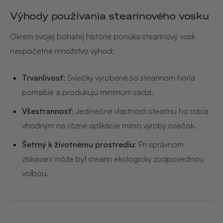
Výhody používania stearínového vosku
Okrem svojej bohatej histórie ponúka stearínový vosk
nespočetné množstvo výhod:
Trvanlivosť
: Sviečky vyrobené so stearínom horia
pomalšie a produkujú minimum sadzí.
Všestrannosť
: Jedinečné vlastnosti stearínu ho robia
vhodným na rôzne aplikácie mimo výroby sviečok.
Šetrný k životnému prostrediu
: Pri správnom
získavaní môže byť stearín ekologicky zodpovednou
voľbou.