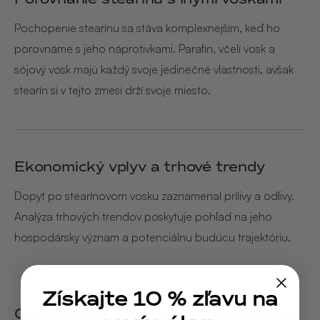
Pochopenie stearínu sa stáva komplexnejším, keď ho
porovnáme s jeho náprotivkami. Parafín, včelí vosk a
sójový vosk majú každý svoje jedinečné vlastnosti, avšak
stearín si v tejto zmesi drží svoje miesto.
Ekonomický vplyv a trhové trendy
Dopyt po stearínovom vosku zaznamenal prílivy a odlivy.
Analýza trhových trendov poskytuje pohľad na jeho
hospodársky význam a potenciálnu budúcu trajektóriu.
Získajte 10 % zľavu na
Odporúčania týkajúce sa bezpečnosti