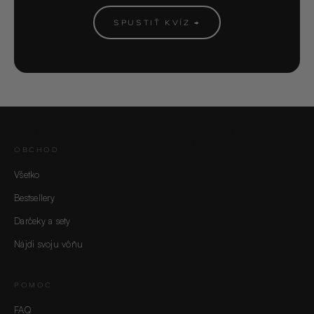
SPUSTIŤ KVÍZ →
OBCHOD
Všetko
Bestsellery
Darčeky a sety
Nájdi svoju vôňu
POMOC
FAQ