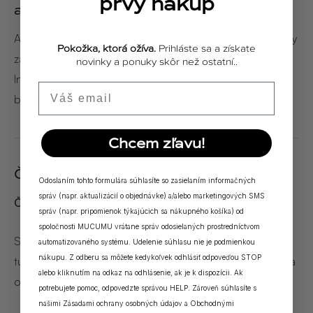
prvý nákup
a manipulácie
Aj keď je stearín vo všeobecnosti bezpečný, určité pokyny
Pokožka, ktorá ožíva.
Prihláste sa a získate
zabezpečujú optimálne zaobchádzanie a používanie.
novinky a ponuky skôr než ostatní..
Informovanosť znižuje potenciálne riziká a zaručuje
Email
bezproblémový zážitok.
Chcem zľavu!
Časté otázky o stearínovom vosku
Odoslaním tohto formulára súhlasíte so zasielaním informačných
správ (napr. aktualizácií o objednávke) a/alebo marketingových SMS
Čím sa stearínový vosk odlišuje od iných voskov?
správ (napr. pripomienok týkajúcich sa nákupného košíka) od
spoločnosti MUCUMU vrátane správ odosielaných prostredníctvom
Stearínový vosk sa získava predovšetkým zo živočíšnych
automatizovaného systému. Udelenie súhlasu nie je podmienkou
nákupu. Z odberu sa môžete kedykoľvek odhlásiť odpoveďou STOP
tukov, najmä z hovädzieho alebo baranieho mäsa, čím sa
alebo kliknutím na odkaz na odhlásenie, ak je k dispozícii. Ak
odlišuje od rastlinných alebo syntetických voskov.
potrebujete pomoc, odpovedzte správou HELP. Zároveň súhlasíte s
našimi
Zásadami ochrany osobných údajov
a
Obchodnými