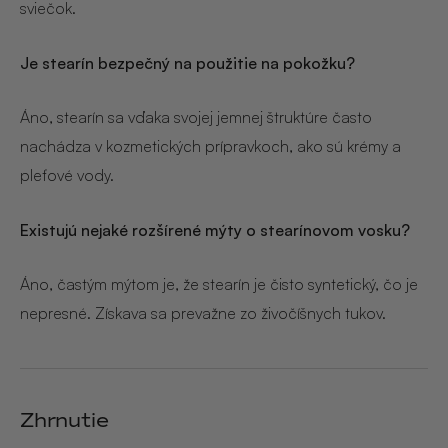
sviečok.
Je stearín bezpečný na použitie na pokožku?
Áno, stearín sa vďaka svojej jemnej štruktúre často
nachádza v kozmetických prípravkoch, ako sú krémy a
pleťové vody.
Existujú nejaké rozšírené mýty o stearínovom vosku?
Áno, častým mýtom je, že stearín je čisto syntetický, čo je
nepresné. Získava sa prevažne zo živočíšnych tukov.
Zhrnutie