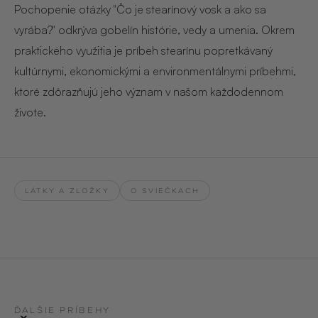
Pochopenie otázky "Čo je stearínový vosk a ako sa
vyrába?" odkrýva gobelín histórie, vedy a umenia. Okrem
praktického využitia je príbeh stearínu popretkávaný
kultúrnymi, ekonomickými a environmentálnymi príbehmi,
ktoré zdôrazňujú jeho význam v našom každodennom
živote.
LÁTKY A ZLOŽKY
O SVIEČKACH
ĎALŠIE PRÍBEHY