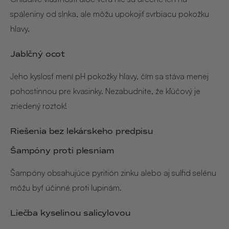
spáleniny od slnka, ale môžu upokojiť svrbiacu pokožku
hlavy.
Jablčný ocot
Jeho kyslosť mení pH pokožky hlavy, čím sa stáva menej
pohostinnou pre kvasinky. Nezabudnite, že kľúčový je
zriedený roztok!
Riešenia bez lekárskeho predpisu
Šampóny proti plesniam
Šampóny obsahujúce pyritión zinku alebo aj sulfid selénu
môžu byť účinné proti lupinám.
Liečba kyselinou salicylovou