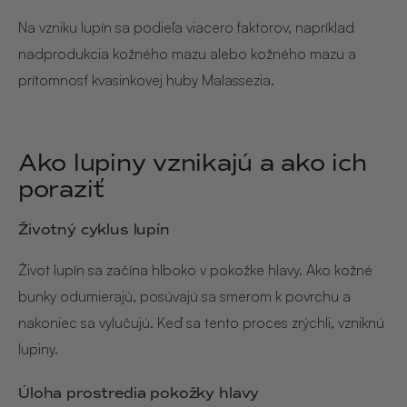
Na vzniku lupín sa podieľa viacero faktorov, napríklad
nadprodukcia kožného mazu alebo kožného mazu a
prítomnosť kvasinkovej huby Malassezia.
Ako lupiny vznikajú a ako ich
poraziť
Životný cyklus lupín
Život lupín sa začína hlboko v pokožke hlavy. Ako kožné
bunky odumierajú, posúvajú sa smerom k povrchu a
nakoniec sa vylučujú. Keď sa tento proces zrýchli, vzniknú
lupiny.
Úloha prostredia pokožky hlavy