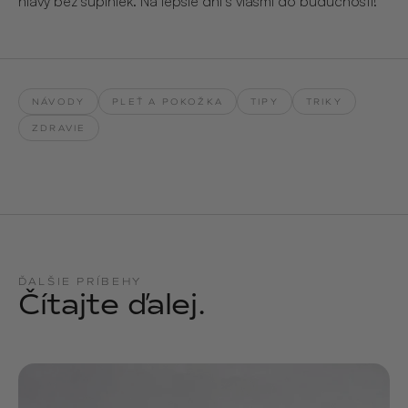
hlavy bez šupiniek. Na lepšie dni s vlasmi do budúcnosti!
NÁVODY
PLEŤ A POKOŽKA
TIPY
TRIKY
ZDRAVIE
ĎALŠIE PRÍBEHY
Čítajte ďalej.