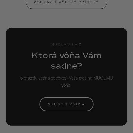
ZOBRAZIŤ VŠETKY PRÍBEHY
MUCUMU KVÍZ
Ktorá vôňa Vám
sadne?
5 otázok. Jedna odpoveď. Vaša ideálna MUCUMU
vôňa.
SPUSTIŤ KVÍZ →