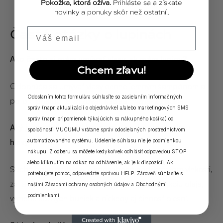
Pokožka, ktorá ožíva.
Prihláste sa a získate
novinky a ponuky skôr než ostatní..
Email
Časté otázky o lupinách
Ako často si mám umývať vlasy, ak mám lupiny?
Chcem zľavu!
Odporúča sa umývať vlasy denne jemným šampónom a
Odoslaním tohto formulára súhlasíte so zasielaním informačných
potom postupne znižovať, keď sa príznaky zlepšia.
správ (napr. aktualizácií o objednávke) a/alebo marketingových SMS
správ (napr. pripomienok týkajúcich sa nákupného košíka) od
Aký je rozdiel medzi lupinami a suchou pokožkou
spoločnosti MUCUMU vrátane správ odosielaných prostredníctvom
hlavy?
automatizovaného systému. Udelenie súhlasu nie je podmienkou
nákupu. Z odberu sa môžete kedykoľvek odhlásiť odpoveďou STOP
alebo kliknutím na odkaz na odhlásenie, ak je k dispozícii. Ak
Suchá pokožka hlavy je spôsobená nedostatkom vlhkosti,
potrebujete pomoc, odpovedzte správou HELP. Zároveň súhlasíte s
zatiaľ čo lupiny sú zložitejšie a zahŕňajú produkciu oleja,
našimi
Zásadami ochrany osobných údajov
a
Obchodnými
podmienkami
.
výmenu kožných buniek a niekedy aj činnosť plesní.