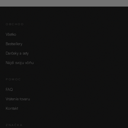
OBCHOD
Všetko
Bestsellery
Darčeky a sety
Nájdi svoju vôňu
POMOC
FAQ
Vrátenie tovaru
Kontakt
ZNAČKA