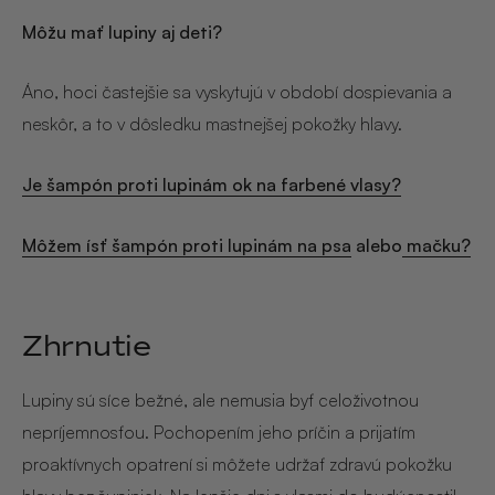
Môžu mať lupiny aj deti?
Áno, hoci častejšie sa vyskytujú v období dospievania a
neskôr, a to v dôsledku mastnejšej pokožky hlavy.
Je šampón proti lupinám ok na farbené vlasy?
Môžem ísť šampón proti lupinám na psa
alebo
mačku?
Zhrnutie
Lupiny sú síce bežné, ale nemusia byť celoživotnou
nepríjemnosťou. Pochopením jeho príčin a prijatím
proaktívnych opatrení si môžete udržať zdravú pokožku