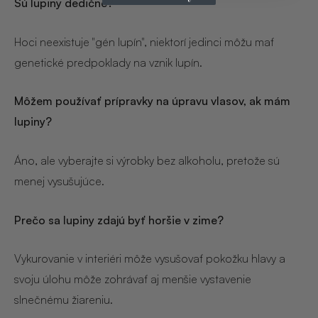
Sú lupiny dedičné?
Hoci neexistuje "gén lupín", niektorí jedinci môžu mať
genetické predpoklady na vznik lupín.
Môžem používať prípravky na úpravu vlasov, ak mám
lupiny?
Áno, ale vyberajte si výrobky bez alkoholu, pretože sú
menej vysušujúce.
Prečo sa lupiny zdajú byť horšie v zime?
Vykurovanie v interiéri môže vysušovať pokožku hlavy a
svoju úlohu môže zohrávať aj menšie vystavenie
slnečnému žiareniu.