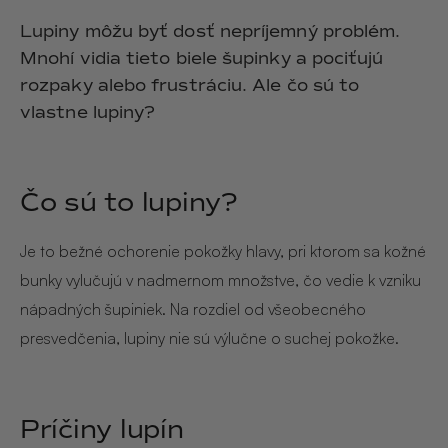
Lupiny môžu byť dosť nepríjemný problém.
Mnohí vidia tieto biele šupinky a pociťujú
rozpaky alebo frustráciu. Ale čo sú to
vlastne lupiny?
Čo sú to lupiny?
Je to bežné ochorenie pokožky hlavy, pri ktorom sa kožné
bunky vylučujú v nadmernom množstve, čo vedie k vzniku
nápadných šupiniek. Na rozdiel od všeobecného
presvedčenia, lupiny nie sú výlučne o suchej pokožke.
Príčiny lupín