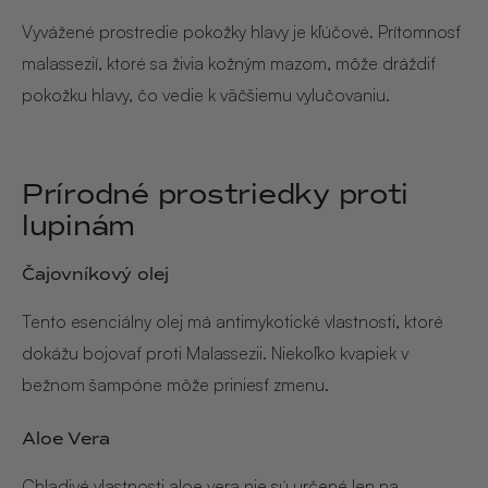
Vyvážené prostredie pokožky hlavy je kľúčové. Prítomnosť
malassezií, ktoré sa živia kožným mazom, môže dráždiť
pokožku hlavy, čo vedie k väčšiemu vylučovaniu.
Prírodné prostriedky proti
lupinám
Čajovníkový olej
Tento esenciálny olej má antimykotické vlastnosti, ktoré
dokážu bojovať proti Malassezii. Niekoľko kvapiek v
bežnom šampóne môže priniesť zmenu.
Aloe Vera
Chladivé vlastnosti aloe vera nie sú určené len na