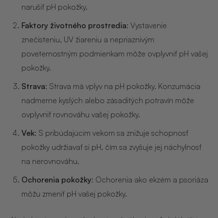
narušiť pH pokožky.
Faktory životného prostredia
: Vystavenie
znečisteniu, UV žiareniu a nepriaznivým
poveternostným podmienkam môže ovplyvniť pH vašej
pokožky.
Strava
: Strava má vplyv na pH pokožky. Konzumácia
nadmerne kyslých alebo zásaditých potravín môže
ovplyvniť rovnováhu vašej pokožky.
Vek
: S pribúdajúcim vekom sa znižuje schopnosť
pokožky udržiavať si pH, čím sa zvyšuje jej náchylnosť
na nerovnováhu.
Ochorenia pokožky
: Ochorenia ako ekzém a psoriáza
môžu zmeniť pH vašej pokožky.