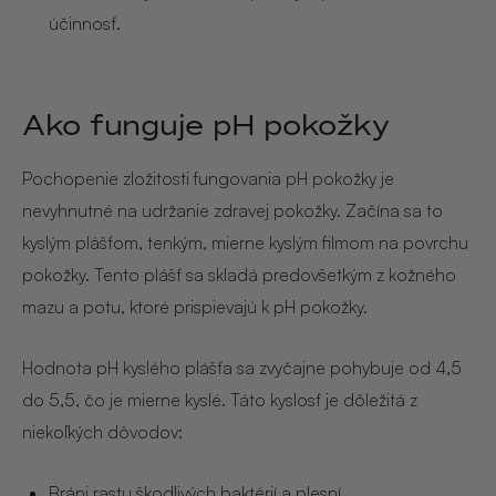
účinnosť.
Ako funguje pH pokožky
Pochopenie zložitosti fungovania pH pokožky je
nevyhnutné na udržanie zdravej pokožky. Začína sa to
kyslým plášťom, tenkým, mierne kyslým filmom na povrchu
pokožky. Tento plášť sa skladá predovšetkým z kožného
mazu a potu, ktoré prispievajú k pH pokožky.
Hodnota pH kyslého plášťa sa zvyčajne pohybuje od 4,5
do 5,5, čo je mierne kyslé. Táto kyslosť je dôležitá z
niekoľkých dôvodov:
Bráni rastu škodlivých baktérií a plesní.