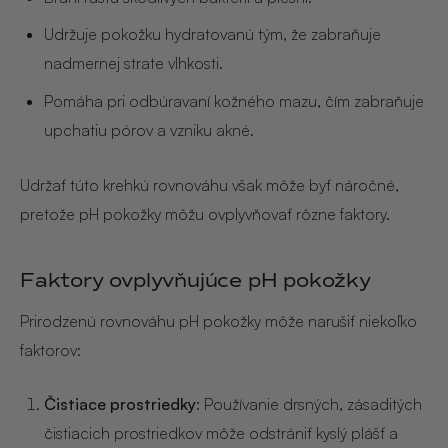
Udržuje pokožku hydratovanú tým, že zabraňuje
nadmernej strate vlhkosti.
Pomáha pri odbúravaní kožného mazu, čím zabraňuje
upchatiu pórov a vzniku akné.
Udržať túto krehkú rovnováhu však môže byť náročné,
pretože pH pokožky môžu ovplyvňovať rôzne faktory.
Faktory ovplyvňujúce pH pokožky
Prirodzenú rovnováhu pH pokožky môže narušiť niekoľko
faktorov:
Čistiace prostriedky
: Používanie drsných, zásaditých
čistiacich prostriedkov môže odstrániť kyslý plášť a