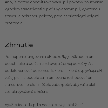
Áno, je možné obnoviť rovnováhu pH pokožky používaním
výrobkov starostlivosti o pleť s vyváženým pH, vyváženou
stravou a ochranou pokožky pred nepriaznivými vplyvmi
prostredia.
Zhrnutie
Pochopenie fungovania pH pokožky je základom pre
dosiahnutie a udržanie zdravej a žiarivej pokožky. Ak
budete venovať pozornosť faktorom, ktoré ovplyvňujú pH
vašej pleti, a budete sa informovane rozhodovať pri
starostlivosti o pleť, môžete zabezpečiť, aby vaša pleť
zostala vyvážená a krásna.
Využite teda silu pH a nechajte svoju pleť žiariť