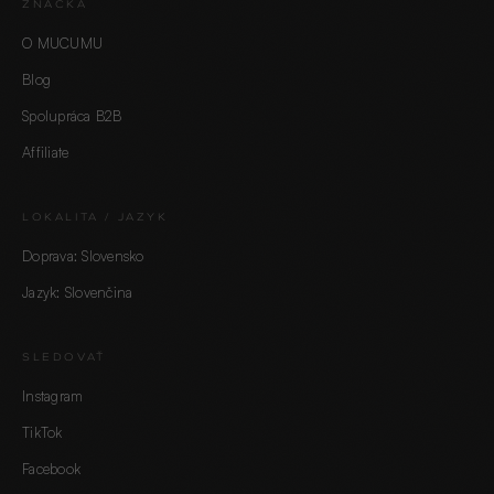
ZNAČKA
O MUCUMU
Blog
Spolupráca B2B
Affiliate
LOKALITA / JAZYK
Doprava: Slovensko
Jazyk: Slovenčina
SLEDOVAŤ
Instagram
TikTok
Facebook