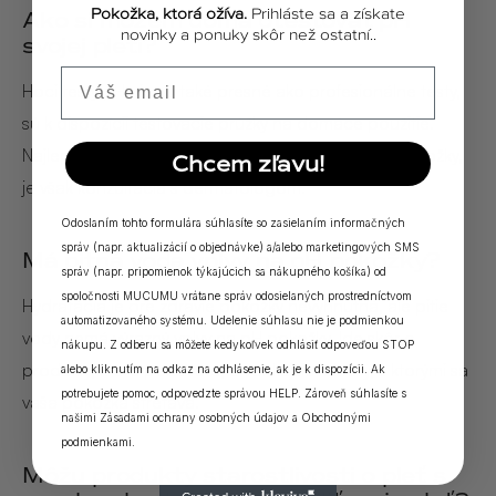
Pokožka, ktorá ožíva.
Prihláste sa a získate
Ako si môžem doma otestovať pH
novinky a ponuky skôr než ostatní..
svojej pleti?
Email
Hoci testy pH nie sú také presné ako profesionálne testy,
sú k dispozícii testovacie prúžky na domáce použitie.
Najlepším spôsobom, ako presne určiť pH vašej pokožky,
Chcem zľavu!
je však konzultácia s dermatológom.
Odoslaním tohto formulára súhlasíte so zasielaním informačných
správ (napr. aktualizácií o objednávke) a/alebo marketingových SMS
Má pitná voda vplyv na pH pokožky?
správ (napr. pripomienok týkajúcich sa nákupného košíka) od
spoločnosti MUCUMU vrátane správ odosielaných prostredníctvom
Hydratácia je pre zdravie pokožky nevyhnutná, ale pitie
automatizovaného systému. Udelenie súhlasu nie je podmienkou
vody nemá výrazný vplyv na pH pokožky. Ide skôr o
nákupu. Z odberu sa môžete kedykoľvek odhlásiť odpoveďou STOP
produkty, ktoré používate, a vonkajšie faktory, s ktorými sa
alebo kliknutím na odkaz na odhlásenie, ak je k dispozícii. Ak
potrebujete pomoc, odpovedzte správou HELP. Zároveň súhlasíte s
vaša pokožka stretáva.
našimi
Zásadami ochrany osobných údajov
a
Obchodnými
podmienkami
.
Môžu produkty starostlivosti o pleť s