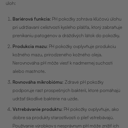
úloh:
Bariérová funkcia
: PH pokožky zohráva kľúčovú úlohu
pri udržiavaní celistvosti kyslého plášťa, ktorý zabraňuje
prenikaniu patogénov a dráždivých látok do pokožky.
Produkcia mazu
: PH pokožky ovplyvňuje produkciu
kožného mazu, prirodzeného kožného oleja.
Nerovnováha pH môže viesť k nadmernej suchosti
alebo mastnote.
Rovnováha mikrobiómu
: Zdravé pH pokožky
podporuje rast prospešných baktérií, ktoré pomáhajú
udržať škodlivé baktérie na uzde.
Vstrebávanie produktu
: PH pokožky ovplyvňuje, ako
dobre sa produkty starostlivosti o pleť vstrebávajú.
Používanie výrobkov s nesprávnym pH môže znížiť ich