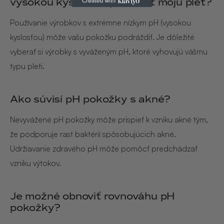
vysokou kyslosťou poškodiť moju pleť?
Používanie výrobkov s extrémne nízkym pH (vysokou
kyslosťou) môže vašu pokožku podráždiť. Je dôležité
vyberať si výrobky s vyváženým pH, ktoré vyhovujú vášmu
typu pleti.
Ako súvisí pH pokožky s akné?
Nevyvážené pH pokožky môže prispieť k vzniku akné tým,
že podporuje rast baktérií spôsobujúcich akné.
Udržiavanie zdravého pH môže pomôcť predchádzať
vzniku výtokov.
Je možné obnoviť rovnováhu pH
pokožky?