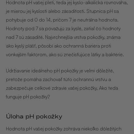
Hodnota pH vašej pleti, teda jej kyslo-alkalická rovnováha,
je mierou jej kyslosti alebo zásaditosti. Stupnica pH sa
pohybuje od 0 do 14, pričom 7 je neutrálna hodnota.
Hodnoty pod 7 sa považujú za kyslé, zatiaľ čo hodnoty
nad 7 sú zásadité. Najvrchnejšia vrstva pokožky, známa
ako kyslý plášť, pôsobí ako ochranná bariéra proti
vonkajším faktorom, ako sú znečisťujúce látky a baktérie.
Udržiavanie ideálneho pH pokožky je veľmi dôležité,
pretože pomáha zachovať túto ochrannú vrstvu a
zabezpečuje celkové zdravie vašej pokožky. Ako teda
funguje pH pokožky?
Úloha pH pokožky
Hodnota pH vašej pokožky zohráva niekoľko dôležitých