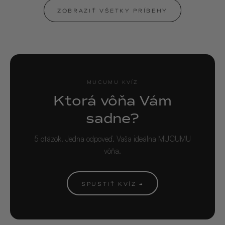
ZOBRAZIŤ VŠETKY PRÍBEHY
MUCUMU KVÍZ
Ktorá vôňa Vám
sadne?
5 otázok. Jedna odpoveď. Vaša ideálna MUCUMU
vôňa.
SPUSTIŤ KVÍZ →