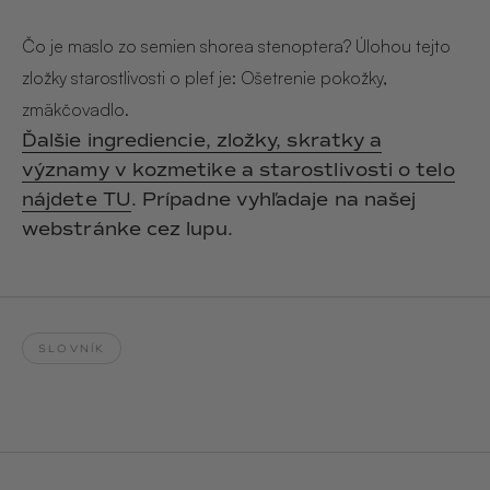
Hair & Body Mist
SOLEILLE
L´AMOUR
€29,90
€24,90
Čo je maslo zo semien shorea stenoptera? Úlohou tejto
Hand Cream Serum
zložky starostlivosti o pleť je: Ošetrenie pokožky,
Nail Oil
zmäkčovadlo.
MUCUMU
MUCUMU
Candle
Essentials set
Ďalšie ingrediencie, zložky, skratky a
Candles
ROUGE
L´AMOUR
významy v kozmetike a starostlivosti o telo
€24,90
€38,90
Sety
nájdete TU
. Prípadne vyhľadaje na našej
webstránke cez lupu.
MUCUMU
MUCUMU
Hair & Body Mist
Hand Cream Serum
L´AMOUR
L´AMOUR
€24,90
€12,90
SOLEILLE
SLOVNÍK
L'AMOUR
ROUGE
CASHMERE