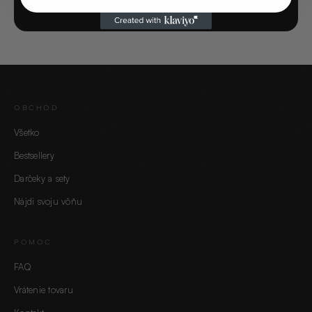
OBCHOD
Všetko
Bestsellery
Darčeky a sety
Nájdi svoju vôňu
POMOC
FAQ
Vrátenie tovaru