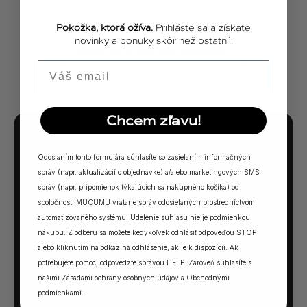
Pokožka, ktorá ožíva.
Prihláste sa a získate
novinky a ponuky skôr než ostatní..
ZOBRAZIŤ VŠETKY PRÍBEHY
Email
Chcem zľavu!
MUCUMU KVÍZ
Odoslaním tohto formulára súhlasíte so zasielaním informačných
Ktorá vôňa Vám
správ (napr. aktualizácií o objednávke) a/alebo marketingových SMS
správ (napr. pripomienok týkajúcich sa nákupného košíka) od
sadne?
spoločnosti MUCUMU vrátane správ odosielaných prostredníctvom
automatizovaného systému. Udelenie súhlasu nie je podmienkou
5 otázok. Jedna odpoveď. Vaša ideálna MUCUMU
nákupu. Z odberu sa môžete kedykoľvek odhlásiť odpoveďou STOP
vôňa.
alebo kliknutím na odkaz na odhlásenie, ak je k dispozícii. Ak
potrebujete pomoc, odpovedzte správou HELP. Zároveň súhlasíte s
našimi
Zásadami ochrany osobných údajov
a
Obchodnými
SPUSTIŤ KVÍZ →
podmienkami
.