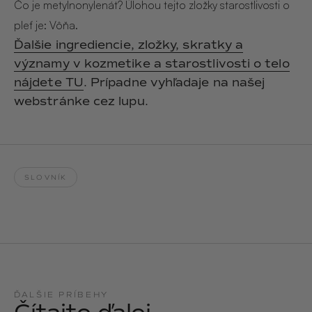
Hair & Body Mist
Čo je metylnonylenát? Úlohou tejto zložky starostlivosti o
SOLEILLE
L´AMOUR
pleť je: Vôňa.
€29,90
€24,90
Hand Cream Serum
Ďalšie ingrediencie, zložky, skratky a
významy v kozmetike a starostlivosti o telo
Nail Oil
MUCUMU
MUCUMU
nájdete TU
. Prípadne vyhľadaje na našej
Candle
Essentials set
Candles
ROUGE
L´AMOUR
webstránke cez lupu.
€24,90
€38,90
Sety
MUCUMU
MUCUMU
Hair & Body Mist
Hand Cream Serum
SLOVNÍK
L´AMOUR
L´AMOUR
€24,90
€12,90
SOLEILLE
L'AMOUR
ROUGE
CASHMERE
ĎALŠIE PRÍBEHY