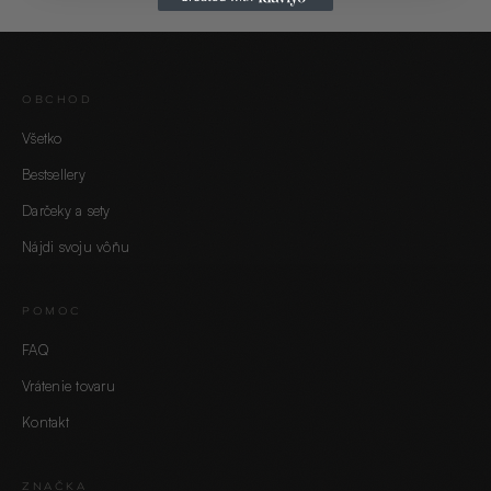
OBCHOD
Všetko
Bestsellery
Darčeky a sety
Nájdi svoju vôňu
POMOC
FAQ
Vrátenie tovaru
Kontakt
ZNAČKA