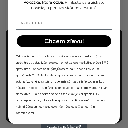
Pokožka, ktorá ožíva.
Prihláste sa a získate
ZOBRAZIŤ VŠETKY PRÍBEHY
novinky a ponuky skôr než ostatní..
Email
Chcem zľavu!
MUCUMU KVÍZ
Ktorá vôňa Vám
Odoslaním tohto formulára súhlasíte so zasielaním informačných
sadne?
správ (napr. aktualizácií o objednávke) a/alebo marketingových SMS
správ (napr. pripomienok týkajúcich sa nákupného košíka) od
spoločnosti MUCUMU vrátane správ odosielaných prostredníctvom
5 otázok. Jedna odpoveď. Vaša ideálna MUCUMU
automatizovaného systému. Udelenie súhlasu nie je podmienkou
vôňa.
nákupu. Z odberu sa môžete kedykoľvek odhlásiť odpoveďou STOP
alebo kliknutím na odkaz na odhlásenie, ak je k dispozícii. Ak
potrebujete pomoc, odpovedzte správou HELP. Zároveň súhlasíte s
SPUSTIŤ KVÍZ →
našimi
Zásadami ochrany osobných údajov
a
Obchodnými
podmienkami
.