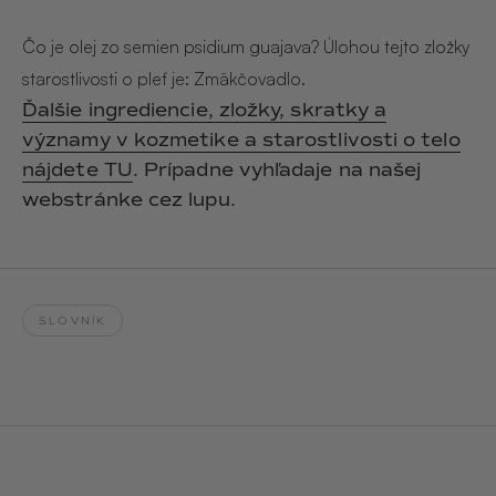
Hair & Body Mist
SOLEILLE
L´AMOUR
€29,90
€24,90
Čo je olej zo semien psidium guajava? Úlohou tejto zložky
Hand Cream Serum
starostlivosti o pleť je: Zmäkčovadlo.
Nail Oil
Ďalšie ingrediencie, zložky, skratky a
MUCUMU
MUCUMU
Candle
Essentials set
významy v kozmetike a starostlivosti o telo
Candles
ROUGE
L´AMOUR
nájdete TU
. Prípadne vyhľadaje na našej
€24,90
€38,90
Sety
webstránke cez lupu.
MUCUMU
MUCUMU
Hair & Body Mist
Hand Cream Serum
L´AMOUR
L´AMOUR
€24,90
€12,90
SOLEILLE
SLOVNÍK
L'AMOUR
ROUGE
CASHMERE