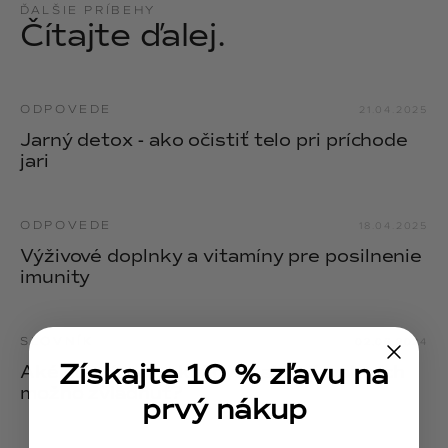
ĎALŠIE PRÍBEHY
NOIX
Čítajte ďalej.
ANGĒLIQUE
ODPOVEDE
21.04.2025
Jarný detox - ako očistiť telo pri príchode
jari
ODPOVEDE
18.04.2025
Výživové doplnky a vitamíny pre posilnenie
imunity
SLOVNÍK
02.06.2024
Získajte 10 % zľavu na
Aké sú príznaky kožných alergií a ako ich
možno zvládnuť?
prvý nákup