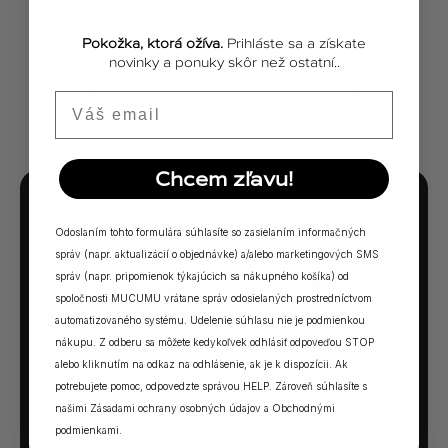
Pokožka, ktorá ožíva.
Prihláste sa a získate
novinky a ponuky skôr než ostatní..
ZOBRAZIŤ VŠETKY PRÍBEHY
Email
Chcem zľavu!
MUCUMU KVÍZ
Odoslaním tohto formulára súhlasíte so zasielaním informačných
Ktorá vôňa Vám
správ (napr. aktualizácií o objednávke) a/alebo marketingových SMS
správ (napr. pripomienok týkajúcich sa nákupného košíka) od
sadne?
spoločnosti MUCUMU vrátane správ odosielaných prostredníctvom
automatizovaného systému. Udelenie súhlasu nie je podmienkou
5 otázok. Jedna odpoveď. Vaša ideálna MUCUMU
nákupu. Z odberu sa môžete kedykoľvek odhlásiť odpoveďou STOP
vôňa.
alebo kliknutím na odkaz na odhlásenie, ak je k dispozícii. Ak
potrebujete pomoc, odpovedzte správou HELP. Zároveň súhlasíte s
našimi
Zásadami ochrany osobných údajov
a
Obchodnými
SPUSTIŤ KVÍZ →
podmienkami
.