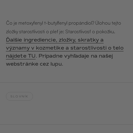
Hair & Body Mist
SOLEILLE
L´AMOUR
€29,90
€24,90
Hand Cream Serum
Čo je metoxyfenyl t-butylfenyl propándiol? Úlohou tejto
Nail Oil
zložky starostlivosti o pleť je: Starostlivosť o pokožku.
MUCUMU
MUCUMU
Candle
Essentials set
Ďalšie ingrediencie, zložky, skratky a
Candles
ROUGE
L´AMOUR
významy v kozmetike a starostlivosti o telo
€24,90
€38,90
Sety
nájdete TU
. Prípadne vyhľadaje na našej
webstránke cez lupu.
MUCUMU
MUCUMU
Hair & Body Mist
Hand Cream Serum
L´AMOUR
L´AMOUR
€24,90
€12,90
SOLEILLE
SLOVNÍK
L'AMOUR
ROUGE
CASHMERE