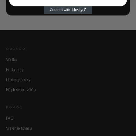
OBCHOD
Všetko
Bestsellery
Darčeky a sety
Nájdi svoju vôňu
POMOC
FAQ
Vrátenie tovaru