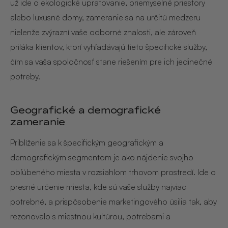
už ide o ekologické upratovanie, priemyselné priestory
alebo luxusné domy, zameranie sa na určitú medzeru
nielenže zvýrazní vaše odborné znalosti, ale zároveň
priláka klientov, ktorí vyhľadávajú tieto špecifické služby,
čím sa vaša spoločnosť stane riešením pre ich jedinečné
potreby.
Geografické a demografické
zameranie
Priblíženie sa k špecifickým geografickým a
demografickým segmentom je ako nájdenie svojho
obľúbeného miesta v rozsiahlom trhovom prostredí. Ide o
presné určenie miesta, kde sú vaše služby najviac
potrebné, a prispôsobenie marketingového úsilia tak, aby
rezonovalo s miestnou kultúrou, potrebami a