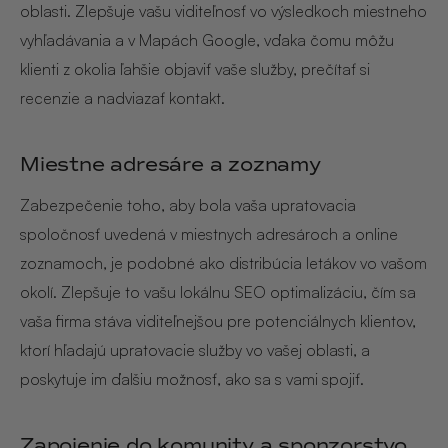
oblasti. Zlepšuje vašu viditeľnosť vo výsledkoch miestneho
vyhľadávania a v Mapách Google, vďaka čomu môžu
klienti z okolia ľahšie objaviť vaše služby, prečítať si
recenzie a nadviazať kontakt.
Miestne adresáre a zoznamy
Zabezpečenie toho, aby bola vaša upratovacia
spoločnosť uvedená v miestnych adresároch a online
zoznamoch, je podobné ako distribúcia letákov vo vašom
okolí. Zlepšuje to vašu lokálnu SEO optimalizáciu, čím sa
vaša firma stáva viditeľnejšou pre potenciálnych klientov,
ktorí hľadajú upratovacie služby vo vašej oblasti, a
poskytuje im ďalšiu možnosť, ako sa s vami spojiť.
Zapojenie do komunity a sponzorstvo