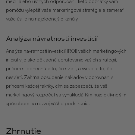
médií alebo ústnych odporúčaní, tieto poznatky vám
pomôžu vylepšiť vaše marketingové stratégie a zamerať
vaše úsilie na najplodnejšie kanály.
Analýza návratnosti investícií
Analýza návratnosti investícií (ROI) vašich marketingových
iniciatív je ako dôkladné upratovanie vašich stratégií,
pričom si ponecháte to, čo svieti, a vyradíte to, čo
nesvieti. Zahŕňa posúdenie nákladov v porovnaní s
prínosmi každej taktiky, čím sa zabezpečí, že váš
marketingový rozpočet sa vynakladá tým najefektívnejším
spôsobom na rozvoj vášho podnikania.
Zhrnutie