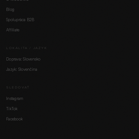
Blog
Spolupráca B2B
Affiliate
LOKALITA / JAZYK
Doprava: Slovensko
Jazyk: Slovenčina
SLEDOVAŤ
60 SEKÚND · 5 OTÁZOK
Instagram
Nájdi svoju signature vôňu.
TikTok
SPUSTIŤ KVÍZ →
Facebook