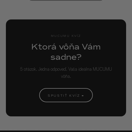
MUCUMU KVÍZ
Ktorá vôňa Vám
sadne?
5 otázok. Jedna odpoveď. Vaša ideálna MUCUMU
vôňa.
SPUSTIŤ KVÍZ →