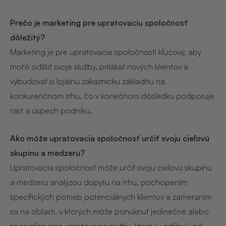
Prečo je marketing pre upratovaciu spoločnosť
dôležitý?
Marketing je pre upratovacie spoločnosti kľúčový, aby
mohli odlíšiť svoje služby, prilákať nových klientov a
vybudovať si lojálnu zákaznícku základňu na
konkurenčnom trhu, čo v konečnom dôsledku podporuje
rast a úspech podniku.
Ako môže upratovacia spoločnosť určiť svoju cieľovú
skupinu a medzeru?
Upratovacia spoločnosť môže určiť svoju cieľovú skupinu
a medzeru analýzou dopytu na trhu, pochopením
špecifických potrieb potenciálnych klientov a zameraním
sa na oblasti, v ktorých môže ponúknuť jedinečné alebo
špecializované upratovacie služby, ktoré ju odlišujú od