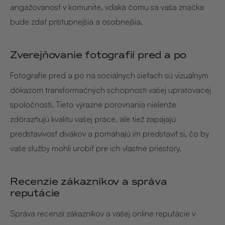
angažovanosť v komunite, vďaka čomu sa vaša značka
bude zdať prístupnejšia a osobnejšia.
Zverejňovanie fotografií pred a po
Fotografie pred a po na sociálnych sieťach sú vizuálnym
dôkazom transformačných schopností vašej upratovacej
spoločnosti. Tieto výrazné porovnania nielenže
zdôrazňujú kvalitu vašej práce, ale tiež zapájajú
predstavivosť divákov a pomáhajú im predstaviť si, čo by
vaše služby mohli urobiť pre ich vlastné priestory.
Recenzie zákazníkov a správa
reputácie
Správa recenzií zákazníkov a vašej online reputácie v