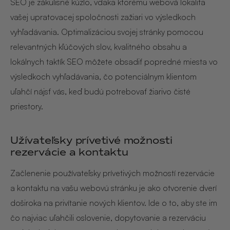
SEO je zákulisné kúzlo, vďaka ktorému webová lokalita
vašej upratovacej spoločnosti zažiari vo výsledkoch
vyhľadávania. Optimalizáciou svojej stránky pomocou
relevantných kľúčových slov, kvalitného obsahu a
lokálnych taktík SEO môžete obsadiť popredné miesta vo
výsledkoch vyhľadávania, čo potenciálnym klientom
uľahčí nájsť vás, keď budú potrebovať žiarivo čisté
priestory.
Užívateľsky prívetivé možnosti
rezervácie a kontaktu
Začlenenie používateľsky prívetivých možností rezervácie
a kontaktu na vašu webovú stránku je ako otvorenie dverí
doširoka na privítanie nových klientov. Ide o to, aby ste im
čo najviac uľahčili oslovenie, dopytovanie a rezerváciu