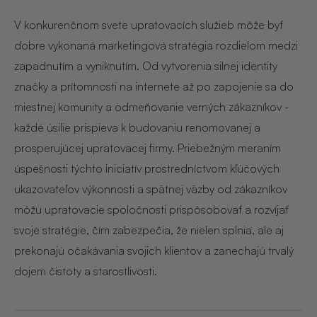
V konkurenčnom svete upratovacích služieb môže byť
dobre vykonaná marketingová stratégia rozdielom medzi
zapadnutím a vyniknutím. Od vytvorenia silnej identity
značky a prítomnosti na internete až po zapojenie sa do
miestnej komunity a odmeňovanie verných zákazníkov -
každé úsilie prispieva k budovaniu renomovanej a
prosperujúcej upratovacej firmy. Priebežným meraním
úspešnosti týchto iniciatív prostredníctvom kľúčových
ukazovateľov výkonnosti a spätnej väzby od zákazníkov
môžu upratovacie spoločnosti prispôsobovať a rozvíjať
svoje stratégie, čím zabezpečia, že nielen splnia, ale aj
prekonajú očakávania svojich klientov a zanechajú trvalý
dojem čistoty a starostlivosti.