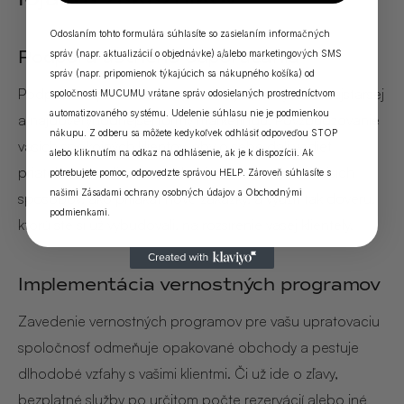
Odoslaním tohto formulára súhlasíte so zasielaním informačných
Podpora ústneho odporúčania
správ (napr. aktualizácií o objednávke) a/alebo marketingových SMS
správ (napr. pripomienok týkajúcich sa nákupného košíka) od
Podpora odporúčaní z úst do úst je ako využitie najstaršej
spoločnosti MUCUMU vrátane správ odosielaných prostredníctvom
automatizovaného systému. Udelenie súhlasu nie je podmienkou
a najdôveryhodnejšej formy marketingu. Povzbudzovanie
nákupu. Z odberu sa môžete kedykoľvek odhlásiť odpoveďou STOP
vašich spokojných klientov, aby o sebe dali vedieť
alebo kliknutím na odkaz na odhlásenie, ak je k dispozícii. Ak
priateľom a rodine, môže byť jedným z najúčinnejších
potrebujete pomoc, odpovedzte správou HELP. Zároveň súhlasíte s
našimi
Zásadami ochrany osobných údajov
a
Obchodnými
spôsobov, ako prilákať nové zákazky, a využiť tak dôveru,
podmienkami
.
ktorú ste si už vybudovali, na rozšírenie vašej klientely.
Implementácia vernostných programov
Zavedenie vernostných programov pre vašu upratovaciu
spoločnosť odmeňuje opakované obchody a pestuje
dlhodobé vzťahy s vašimi klientmi. Či už ide o zľavy,
bezplatné služby po určitom počte rezervácií alebo iné