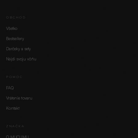
OBCHOD
Všetko
Bestsellery
Darčeky a sety
Nájdi svoju vôňu
POMOC
FAQ
Vrátenie tovaru
Kontakt
ZNAČKA
O MUCUMU