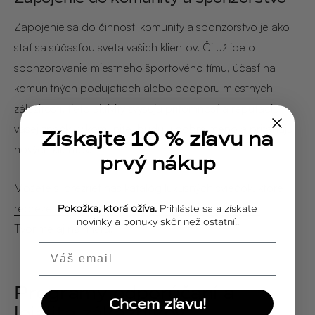
Zapojenie sa do činnosti komunity a sponzorstvo je ako
stať sa súčasťou sveta vašich klientov. Či už ide o
sponzorovanie miestneho športového tímu, účasť na
komunitných podujatiach alebo podporu miestnych
záležitostí, tieto aktivity zvyšujú prítomnosť a reputáciu
vašej značky v komunite, budujú dobré meno a priťahujú
Získajte 10 % zľavu na
nových klientov.
prvý nákup
Môžete si prezrieť náš katalóg luxusných sviečok, ktoré
reprezentujú čistotu a fungujú ako skvelé darčeky.
Pokožka, ktorá ožíva.
Prihláste sa a získate
novinky a ponuky skôr než ostatní..
Tvoríme aj na mieru.
Email
Programy odporúčaní a
Chcem zľavu!
lojalita zákazníkov