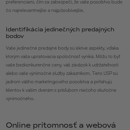
preferenciami, čím sa zabezpečí, že vaše posolstvo bude
čo najrelevantnejšie a najpôsobivejšie.
Identifikácia jedinečných predajných
bodov
Vaše jedinečné predajné body sú iskrivé aspekty, vďaka
ktorým vaša upratovacia spoločnosť vyniká. Môžu to byť
vaše bezkonkurenčné ceny, váš záväzok k udržateľnosti
alebo vaše výnimočné služby zákazníkom. Tieto USP sú
jadrom vášho marketingového posolstva a priťahujú
klientov k vašim dverám s prísľubom niečoho skutočne
výnimočného.
Online prítomnosť a webová