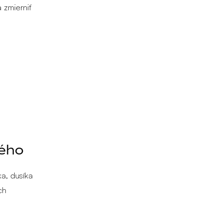
zmierniť
ného
a, dusíka
ch