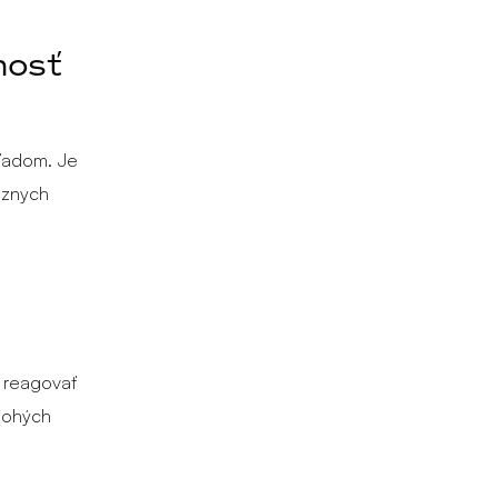
nosť
hľadom. Je
rôznych
 reagovať
mnohých