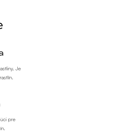
e
a
stliny. Je
astlín.
n
júci pre
ín.