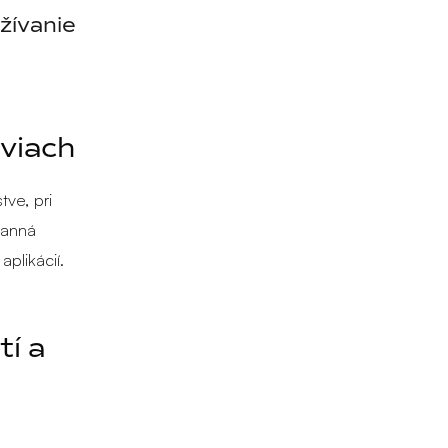
žívanie
viach
ve, pri
ranná
plikácií.
tí a