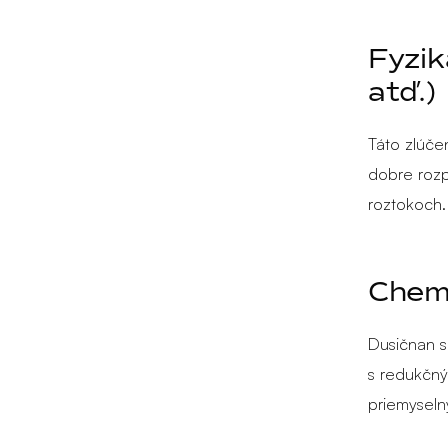
Fyzik
atď.)
Táto zlúče
dobre rozpu
roztokoch.
Chemi
Dusičnan s
s redukčným
priemyseln