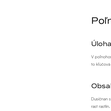
Poľ
Úloha
V poľnohos
to kľúčová 
Obsah
Dusičnan s
rast rastlí