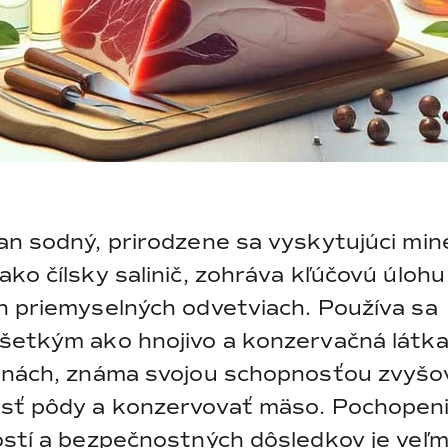
an sodný, prirodzene sa vyskytujúci min
ko čílsky salinič, zohráva kľúčovú úlohu
h priemyselných odvetviach. Používa sa
šetkým ako hnojivo a konzervačná látka
inách, známa svojou schopnosťou zvyšo
sť pôdy a konzervovať mäso. Pochopeni
ostí a bezpečnostných dôsledkov je veľm