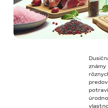
Dusičn
známy a
rôznyc
predov
potrav
úrodno
vlastn