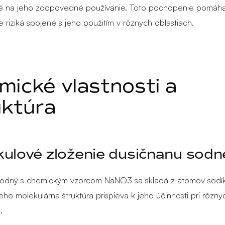
é na jeho zodpovedné používanie. Toto pochopenie pomáha 
e riziká spojené s jeho použitím v rôznych oblastiach.
mické vlastnosti a
uktúra
ulové zloženie dusičnanu sod
sodný s chemickým vzorcom NaNO3 sa skladá z atómov sodík
Jeho molekulárna štruktúra prispieva k jeho účinnosti pri rôzny
.