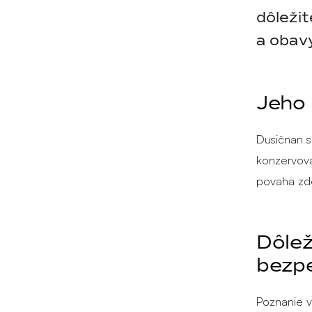
dôležit
a obavy
Jeho 
Dusičnan s
konzervova
povaha zdô
Dôlež
bezp
Poznanie v