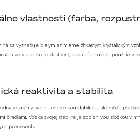
álne vlastnosti (farba, rozpust
nina sa vyznačuje bielym až mierne žltkastým kryštalickým vz
stná vo vode, čo je vlastnosť, ktorá uľahčuje jej použitie v 
cká reaktivita a stabilita
odný je známy svojou chemickou stabilitou, ale môže prudko
i činidlami. Vďaka svojej stabilite je spoľahlivou zložkou v 
ých procesoch.