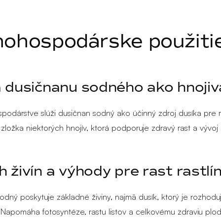
nohospodárske použiti
 dusičnanu sodného ako hnojiv
podárstve slúži dusičnan sodný ako účinný zdroj dusíka pre ra
zložka niektorých hnojív, ktorá podporuje zdravý rast a vývoj r
 živín a výhody pre rast rastlí
odný poskytuje základné živiny, najmä dusík, ktorý je rozhodu
n. Napomáha fotosyntéze, rastu listov a celkovému zdraviu plod