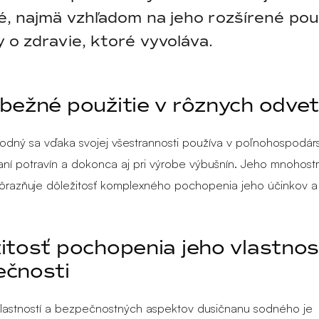
é, najmä vzhľadom na jeho rozšírené pou
 o zdravie, ktoré vyvoláva.
bežné použitie v rôznych odvet
odný sa vďaka svojej všestrannosti používa v poľnohospodárst
ní potravín a dokonca aj pri výrobe výbušnín. Jeho mnohost
razňuje dôležitosť komplexného pochopenia jeho účinkov a a
itosť pochopenia jeho vlastnos
ečnosti
lastností a bezpečnostných aspektov dusičnanu sodného je