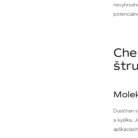
nevyhnutn
potenciáln
Che
štr
Molek
Dusičnan 
a kyslíka. 
aplikáciách