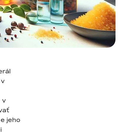
erál
 v
 v
vať
e jeho
i