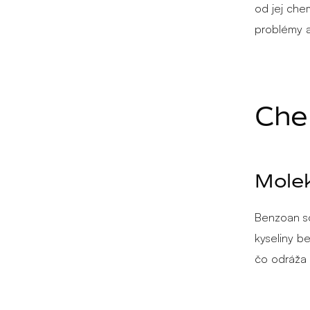
od jej che
problémy a 
Che
Mole
Benzoan so
kyseliny 
čo odráža 