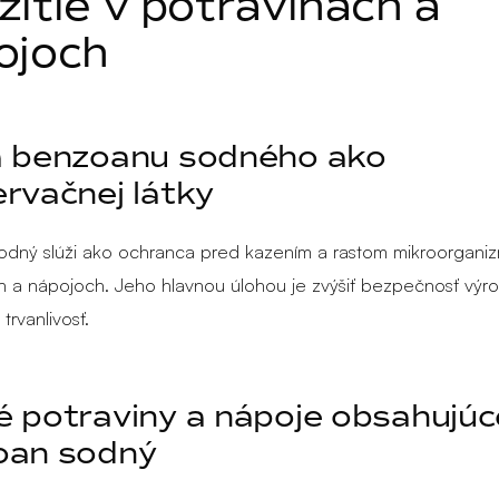
itie v potravinách a
ojoch
a benzoanu sodného ako
rvačnej látky
dný slúži ako ochranca pred kazením a rastom mikroorgani
h a nápojoch. Jeho hlavnou úlohou je zvýšiť bezpečnosť výr
 trvanlivosť.
 potraviny a nápoje obsahujúc
oan sodný