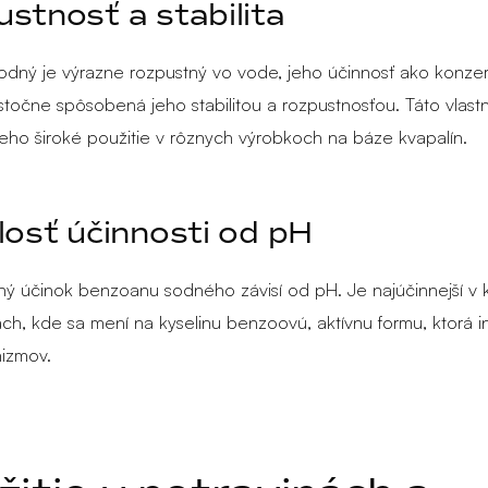
stnosť a stabilita
dný je výrazne rozpustný vo vode, jeho účinnosť ako konze
astočne spôsobená jeho stabilitou a rozpustnosťou. Táto vlast
eho široké použitie v rôznych výrobkoch na báze kvapalín.
losť účinnosti od pH
ý účinok benzoanu sodného závisí od pH. Je najúčinnejší v 
h, kde sa mení na kyselinu benzoovú, aktívnu formu, ktorá in
izmov.