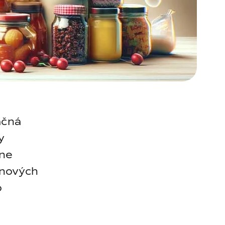
ačná
y
lne
inových
o