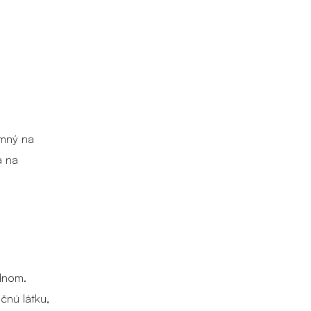
omný na
a na
dnom.
čnú látku,