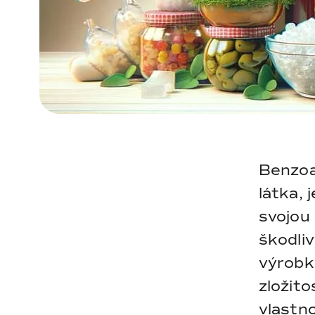
Benzoa
látka, 
svojou 
škodliv
výrobk
zložit
vlastno