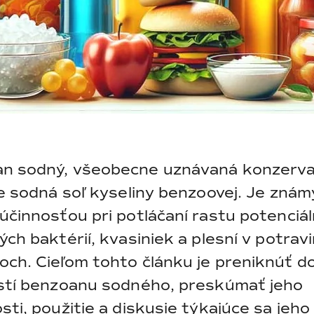
n sodný, všeobecne uznávaná konzerv
je sodná soľ kyseliny benzoovej. Je znám
účinnosťou pri potláčaní rastu potenciá
ých baktérií, kvasiniek a plesní v potrav
och. Cieľom tohto článku je preniknúť d
ostí benzoanu sodného, preskúmať jeho
sti, použitie a diskusie týkajúce sa jeho