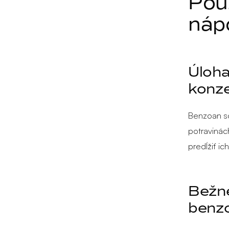
Použ
náp
Úloh
konze
Benzoan so
potravinác
predĺžiť ich
Bežné
benz