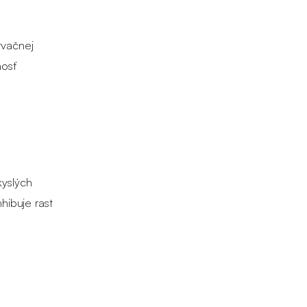
rvačnej
nosť
kyslých
hibuje rast