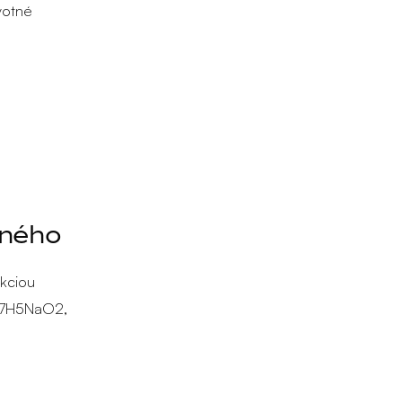
votné
dného
akciou
 C7H5NaO2,