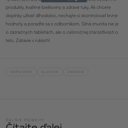
produkty, kvalitné bielkoviny a zdravé tuky. Ak chcete
doplnky užívať dlhodobo, nechajte si skontrolovať krvné
hodnoty a poraďte sa s odborníkom. Silná imunita nie je
o zázračných tabletách, ale o celoročnej starostlivosti o
telo. Zdravie v rukách!
ODPOVEDE
SLOVNÍK
ZDRAVIE
ĎALŠIE PRÍBEHY
Čítajte ďalej.