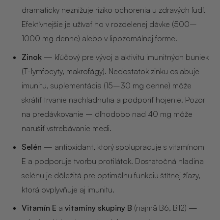
dramaticky neznižuje riziko ochorenia u zdravých ľudí.
Efektívnejšie je užívať ho v rozdelenej dávke (500–
1000 mg denne) alebo v lipozomálnej forme.
Zinok
— kľúčový pre vývoj a aktivitu imunitných buniek
(T-lymfocyty, makrofágy). Nedostatok zinku oslabuje
imunitu, suplementácia (15–30 mg denne) môže
skrátiť trvanie nachladnutia a podporiť hojenie. Pozor
na predávkovanie – dlhodobo nad 40 mg môže
narušiť vstrebávanie medi.
Selén
— antioxidant, ktorý spolupracuje s vitamínom
E a podporuje tvorbu protilátok. Dostatočná hladina
selénu je dôležitá pre optimálnu funkciu štítnej žľazy,
ktorá ovplyvňuje aj imunitu.
Vitamín E
a
vitamíny skupiny B
(najmä B6, B12) —