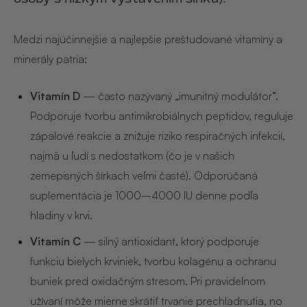
NOIX
Medzi najúčinnejšie a najlepšie preštudované vitamíny a
ANGĒLIQUE
minerály patria:
Vitamín D
— často nazývaný „imunitný modulátor“.
Podporuje tvorbu antimikrobiálnych peptidov, reguluje
zápalové reakcie a znižuje riziko respiračných infekcií,
najmä u ľudí s nedostatkom (čo je v našich
zemepisných šírkach veľmi časté). Odporúčaná
suplementácia je 1000–4000 IU denne podľa
hladiny v krvi.
Vitamín C
— silný antioxidant, ktorý podporuje
funkciu bielych krviniek, tvorbu kolagénu a ochranu
buniek pred oxidačným stresom. Pri pravidelnom
užívaní môže mierne skrátiť trvanie prechladnutia, no