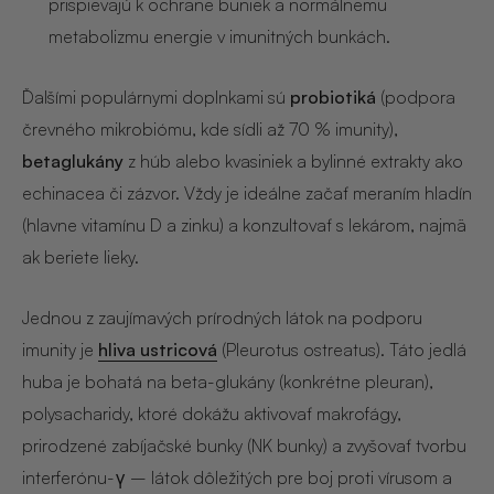
prispievajú k ochrane buniek a normálnemu
metabolizmu energie v imunitných bunkách.
Ďalšími populárnymi doplnkami sú
probiotiká
(podpora
črevného mikrobiómu, kde sídli až 70 % imunity),
betaglukány
z húb alebo kvasiniek a bylinné extrakty ako
echinacea či zázvor. Vždy je ideálne začať meraním hladín
(hlavne vitamínu D a zinku) a konzultovať s lekárom, najmä
ak beriete lieky.
Jednou z zaujímavých prírodných látok na podporu
imunity je
hliva ustricová
(Pleurotus ostreatus). Táto jedlá
huba je bohatá na beta-glukány (konkrétne pleuran),
polysacharidy, ktoré dokážu aktivovať makrofágy,
prirodzené zabíjačské bunky (NK bunky) a zvyšovať tvorbu
interferónu-γ – látok dôležitých pre boj proti vírusom a