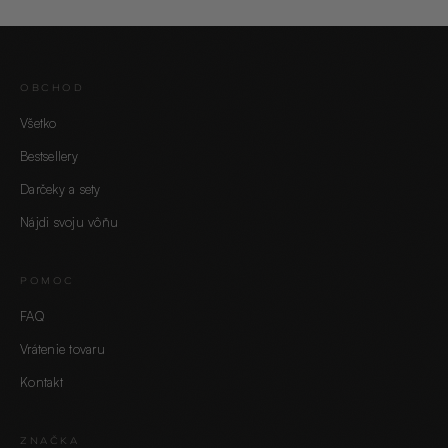
OBCHOD
Všetko
Bestsellery
Darčeky a sety
Nájdi svoju vôňu
POMOC
FAQ
Vrátenie tovaru
Kontakt
ZNAČKA