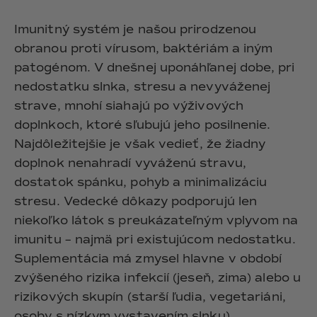
Hair & Body Mist
SOLEILLE
L´AMOUR
€29,90
€24,90
Imunitný systém je našou prirodzenou
Hand Cream Serum
obranou proti vírusom, baktériám a iným
Nail Oil
patogénom. V dnešnej uponáhľanej dobe, pri
MUCUMU
MUCUMU
nedostatku slnka, stresu a nevyváženej
Candle
Essentials set
Candles
ROUGE
L´AMOUR
strave, mnohí siahajú po výživových
€24,90
€38,90
doplnkoch, ktoré sľubujú jeho posilnenie.
Sety
Najdôležitejšie je však vedieť, že žiadny
doplnok nenahradí vyváženú stravu,
MUCUMU
MUCUMU
Hair & Body Mist
Hand Cream Serum
dostatok spánku, pohyb a minimalizáciu
L´AMOUR
L´AMOUR
stresu. Vedecké dôkazy podporujú len
€24,90
€12,90
SOLEILLE
niekoľko látok s preukázateľným vplyvom na
L'AMOUR
imunitu – najmä pri existujúcom nedostatku.
Suplementácia má zmysel hlavne v období
ROUGE
zvýšeného rizika infekcií (jeseň, zima) alebo u
rizikových skupín (starší ľudia, vegetariáni,
CASHMERE
osoby s nízkym vystavením slnku).