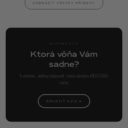
ZOBRAZIŤ VŠETKY PRÍBEHY
MUCUMU KVÍZ
Ktorá vôňa Vám
sadne?
5 otázok. Jedna odpoveď. Vaša ideálna MUCUMU
vôňa.
SPUSTIŤ KVÍZ →