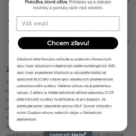
Kombinované prípravky (vitamín C + D + zinok + selén)
Pokožka, ktorá ožíva.
Prihláste sa a získate
novinky a ponuky skôr než ostatní..
sú praktické, ale dávky musia byť primerané.
Email
Nepreháňajte to – nadmerná suplementácia môže
spôsobiť nerovnováhu alebo vedľajšie účinky.
Najlepší efekt majú doplnky pri
dlhodobom užívaní
a v
Chcem zľavu!
kombinácii so zdravým životným štýlom.
Odoslaním tohto formulára súhlasíte so zasielaním informačných
správ (napr. aktualizácií o objednávke) a/alebo marketingových SMS
Zhrnutie
správ (napr. pripomienok týkajúcich sa nákupného košíka) od
spoločnosti MUCUMU vrátane správ odosielaných prostredníctvom
Výživové doplnky môžu byť užitočnou podporou imunity,
automatizovaného systému. Udelenie súhlasu nie je podmienkou
najmä ak máte potvrdený nedostatok vitamínov alebo
nákupu. Z odberu sa môžete kedykoľvek odhlásiť odpoveďou STOP
minerálov. Najsilnejší dôkaz existuje pre vitamín D, zinok a
alebo kliknutím na odkaz na odhlásenie, ak je k dispozícii. Ak
potrebujete pomoc, odpovedzte správou HELP. Zároveň súhlasíte s
vitamín C. Prírodné zdroje ako
hliva ustricová
pridávajú
našimi
Zásadami ochrany osobných údajov
a
Obchodnými
extra benefit vďaka beta-glukánom a komplexnému
podmienkami
.
zloženiu. Pamätajte však, že pravá sila imunity pramení z
vyváženej stravy bohatej na zeleninu, ovocie, celozrnné