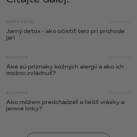
ODPOVEDE
21.04.2025
Jarný detox - ako očistiť telo pri príchode
jari
SLOVNÍK
02.06.2024
Aké sú príznaky kožných alergií a ako ich
možno zvládnuť?
SLOVNÍK
02.06.2024
Ako môžem predchádzať a liečiť vrásky a
jemné linky?