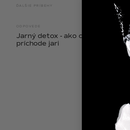
NOIX
ĎALŠIE PRÍBEHY
ANGĒLIQUE
ODPOVEDE
21.04.2025
Jarný detox - ako očistiť telo pri
príchode jari