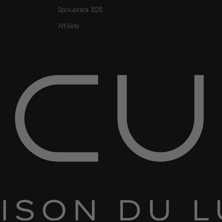
Spolupráca B2B
Affiliate