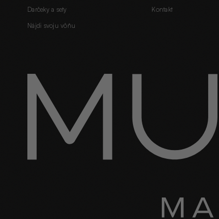
Darčeky a sety
Kontakt
Nájdi svoju vôňu
60 SEKÚND · 5 OTÁZOK
Nájdi svoju signature vôňu.