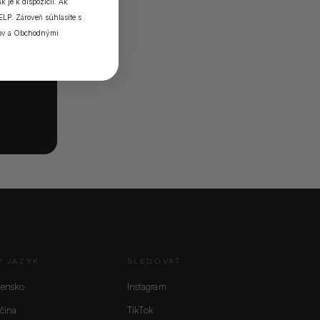
k je k dispozícii. Ak
ELP. Zároveň súhlasíte s
ov
a
Obchodnými
/ JAZYK
SLEDOVAŤ
vensko
Instagram
čina
TikTok