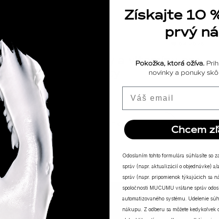
Získajte 10 
prvý n
ODPOVEDE
18.04.2025
Výživové doplnky a vitamíny pre
Pokožka, ktorá ožíva.
Prih
posilnenie imunity
novinky a ponuky skôr
Email
ZOBRAZIŤ VŠETKY PRÍBEHY
Chcem zľ
Odoslaním tohto formulára súhlasíte so 
správ (napr. aktualizácií o objednávke) 
správ (napr. pripomienok týkajúcich sa 
spoločnosti MUCUMU vrátane správ odosi
automatizovaného systému. Udelenie súh
nákupu. Z odberu sa môžete kedykoľvek
MUCUMU KVÍZ