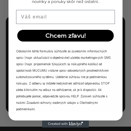
novinky a ponuky skôr než ostatní..
Email
MUCUMU KVÍZ
Chcem zľavu!
Ktorá vôňa Vám
sadne?
Odoslaním tohto formulára súhlasíte so zasielaním informačných
správ (napr. aktualizácií o objednávke) a/alebo marketingových SMS
správ (napr. pripomienok týkajúcich sa nákupného košíka) od
5 otázok. Jedna odpoveď. Vaša ideálna MUCUMU
spoločnosti MUCUMU vrátane správ odosielaných prostredníctvom
vôňa.
automatizovaného systému. Udelenie súhlasu nie je podmienkou
nákupu. Z odberu sa môžete kedykoľvek odhlásiť odpoveďou STOP
alebo kliknutím na odkaz na odhlásenie, ak je k dispozícii. Ak
SPUSTIŤ KVÍZ →
potrebujete pomoc, odpovedzte správou HELP. Zároveň súhlasíte s
našimi
Zásadami ochrany osobných údajov
a
Obchodnými
podmienkami
.