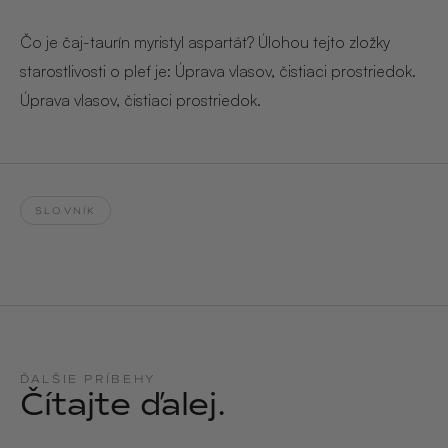
Hair & Body Mist
SOLEILLE
L´AMOUR
€29,90
€24,90
Čo je čaj-taurín myristyl aspartát? Úlohou tejto zložky
Hand Cream Serum
starostlivosti o pleť je: Úprava vlasov, čistiaci prostriedok.
Nail Oil
Úprava vlasov, čistiaci prostriedok.
MUCUMU
MUCUMU
Candle
Essentials set
Candles
ROUGE
L´AMOUR
€24,90
€38,90
Sety
SLOVNÍK
MUCUMU
MUCUMU
Hair & Body Mist
Hand Cream Serum
L´AMOUR
L´AMOUR
€24,90
€12,90
SOLEILLE
L'AMOUR
ROUGE
ĎALŠIE PRÍBEHY
Čítajte ďalej.
CASHMERE