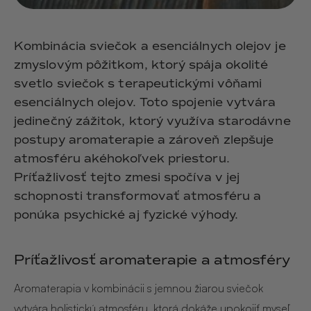
Kombinácia sviečok a esenciálnych olejov je
zmyslovým pôžitkom, ktorý spája okolité
svetlo sviečok s terapeutickými vôňami
esenciálnych olejov. Toto spojenie vytvára
jedinečný zážitok, ktorý využíva starodávne
postupy aromaterapie a zároveň zlepšuje
atmosféru akéhokoľvek priestoru.
Príťažlivosť tejto zmesi spočíva v jej
schopnosti transformovať atmosféru a
ponúka psychické aj fyzické výhody.
Príťažlivosť aromaterapie a atmosféry
Aromaterapia v kombinácii s jemnou žiarou sviečok
vytvára holistickú atmosféru, ktorá dokáže upokojiť myseľ,