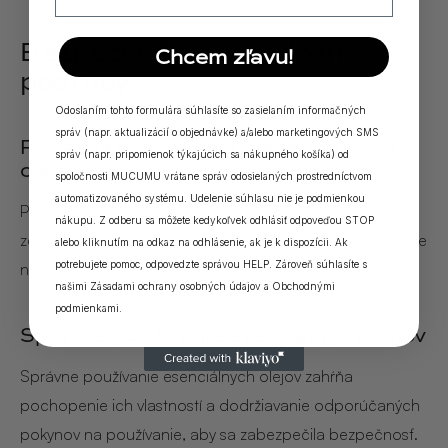
Bezpečnosť a osvedčené
Chcem zľavu!
postupy
Odoslaním tohto formulára súhlasíte so zasielaním informačných
správ (napr. aktualizácií o objednávke) a/alebo marketingových SMS
Požiarna bezpečnosť s esenciálnymi
správ (napr. pripomienok týkajúcich sa nákupného košíka) od
olejmi
spoločnosti MUCUMU vrátane správ odosielaných prostredníctvom
automatizovaného systému. Udelenie súhlasu nie je podmienkou
Pri používaní esenciálnych olejov so sviečkami je dôležité
nákupu. Z odberu sa môžete kedykoľvek odhlásiť odpoveďou STOP
zohľadniť požiarnu bezpečnosť a zabezpečiť, aby sa oleje
alebo kliknutím na odkaz na odhlásenie, ak je k dispozícii. Ak
potrebujete pomoc, odpovedzte správou HELP. Zároveň súhlasíte s
nevznietili.
našimi
Zásadami ochrany osobných údajov
a
Obchodnými
podmienkami
.
Správne používanie esenciálnych olejov
Správne používanie esenciálnych olejov zahŕňa
pochopenie ich vlastností a dodržiavanie odporúčaných
pokynov na používanie, aby sa zabezpečila bezpečnosť.