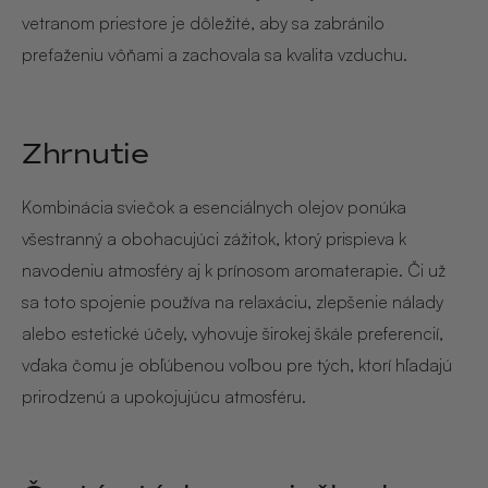
vetranom priestore je dôležité, aby sa zabránilo
preťaženiu vôňami a zachovala sa kvalita vzduchu.
Zhrnutie
Kombinácia sviečok a esenciálnych olejov ponúka
všestranný a obohacujúci zážitok, ktorý prispieva k
navodeniu atmosféry aj k prínosom aromaterapie. Či už
sa toto spojenie používa na relaxáciu, zlepšenie nálady
alebo estetické účely, vyhovuje širokej škále preferencií,
vďaka čomu je obľúbenou voľbou pre tých, ktorí hľadajú
prirodzenú a upokojujúcu atmosféru.