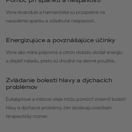
Pomoc pri spánku a nespavosti
Vône levandule a harmančeka sú prospešné na
navodenie spánku a zvládnutie nespavosti.
Energizujúce a povznášajúce účinky
Vône ako mäta pieporná a citrón dokážu dodať energiu
a zlepšiť náladu, preto sú vhodné na denné použitie.
Zvládanie bolestí hlavy a dýchacích
problémov
Eukalyptové a mätové oleje môžu pomôcť zmierniť bolesti
hlavy a dýchacie problémy, čím dodávajú sviečkam
terapeutický rozmer.