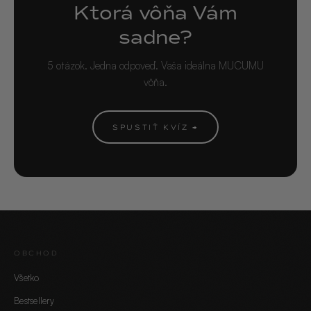
Ktorá vôňa Vám
sadne?
5 otázok. Jedna odpoveď. Vaša ideálna MUCUMU
vôňa.
SPUSTIŤ KVÍZ →
OBCHOD
Všetko
Bestsellery