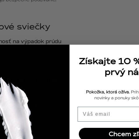
ové sviečky
nosť na výpadok prúdu
iečky sú nevyhnutné pre pripravenosť na výpadok elektricke
Získajte 10 
spoľahlivý zdroj svetla počas nečakaných výpadkov.
prvý n
 s dlhou životnosťou
Pokožka, ktorá ožíva.
Prih
ky majú zvyčajne dlhú životnosť, sú navrhnuté tak, aby mohli h
novinky a ponuky skôr
u, čo z nich robí praktickú voľbu do núdzových súprav.
Email
Chcem zľ