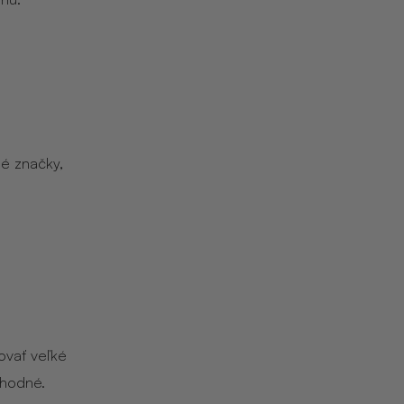
é značky,
ovať veľké
ýhodné.