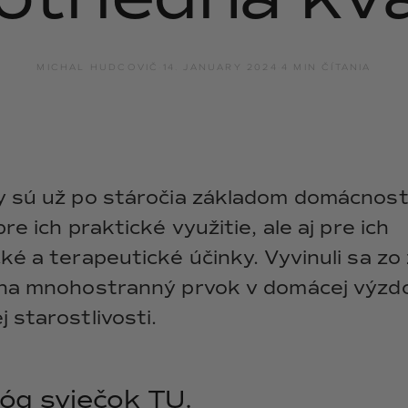
y
ANGĒLIQUE
jasmín · labdanum ·
vanilka
MICHAL HUDCOVIČ
·
14. JANUARY 2024
·
4 MIN ČÍTANIA
y sú už po stáročia základom domácností
pre ich praktické využitie, ale aj pre ich
ké a terapeutické účinky. Vyvinuli sa zo
 na mnohostranný prvok v domácej výzd
 starostlivosti.
óg sviečok TU.