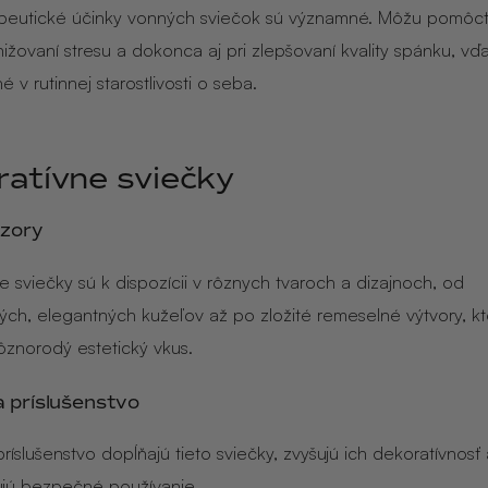
eutické účinky vonných sviečok sú významné. Môžu pomôcť 
znižovaní stresu a dokonca aj pri zlepšovaní kvality spánku, v
 v rutinnej starostlivosti o seba.
atívne sviečky
vzory
e sviečky sú k dispozícii v rôznych tvaroch a dizajnoch, od
ch, elegantných kužeľov až po zložité remeselné výtvory, k
ôznorodý estetický vkus.
a príslušenstvo
ríslušenstvo dopĺňajú tieto sviečky, zvyšujú ich dekoratívnosť 
jú bezpečné používanie.