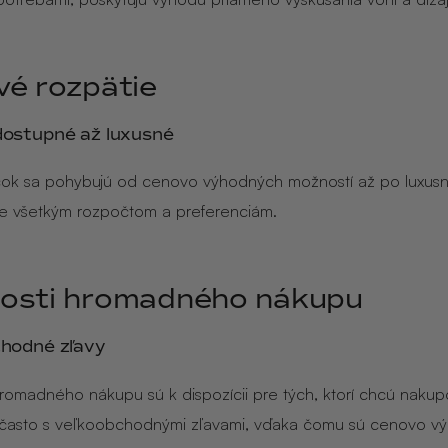
é rozpätie
ostupné až luxusné
ok sa pohybujú od cenovo výhodných možností až po luxusn
e všetkým rozpočtom a preferenciám.
osti hromadného nákupu
hodné zľavy
romadného nákupu sú k dispozícii pre tých, ktorí chcú nakup
 často s veľkoobchodnými zľavami, vďaka čomu sú cenovo v