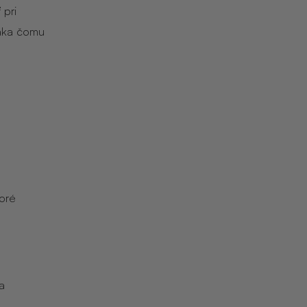
pri
ďaka čomu
toré
a