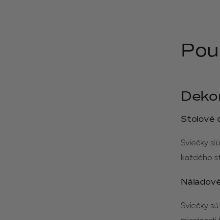
Pou
Deko
Stolové 
Sviečky sl
každého st
Náladové
Sviečky sú
miestnosti 