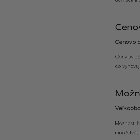
Cenov
Cenovo d
Ceny svieč
čo vyhovuj
Možn
Veľkoobc
Možnosti h
množstvá,