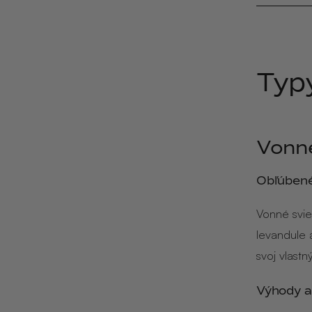
NOIX
ANGĒLIQUE
Typ
Vonné
Obľúben
Vonné svie
levandule 
svoj vlast
Výhody a