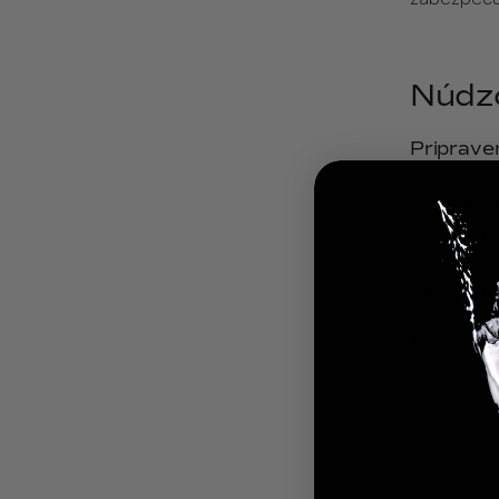
Núdz
Priprave
Núdzové sv
poskytujú 
Možnosti
Tieto svieč
dlhšiu dob