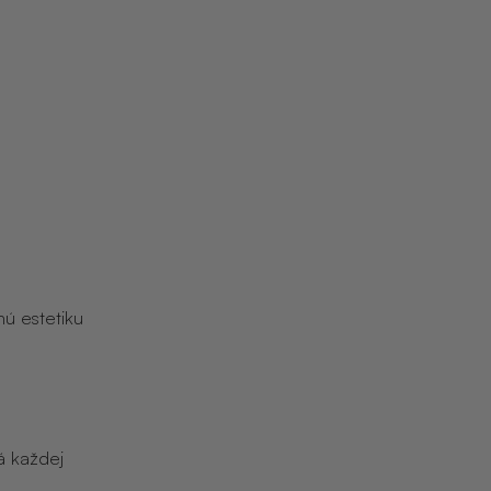
nú estetiku
á každej