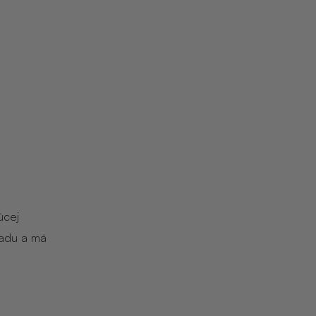
úcej
ladu a má