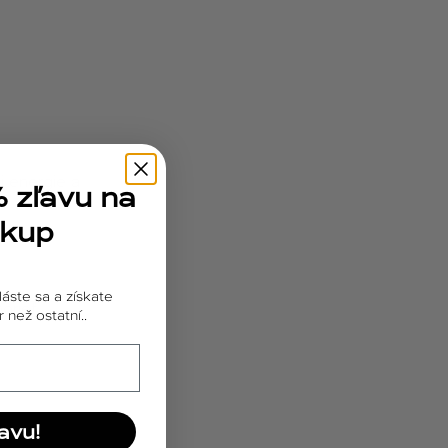
j energie a
% zľavu na
ákup
láste sa a získate
orieť
 než ostatní..
avu!