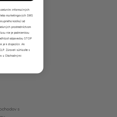
zasielaním informačných
a/alebo marketingových SMS
nákupného košíka) od
elaných prostredníctvom
lasu nie je podmienkou
 odhlásiť odpoveďou STOP
k je k dispozícii. Ak
ELP. Zároveň súhlasíte s
k, čím
ov
a
Obchodnými
cov.
obchodov s
jnu.