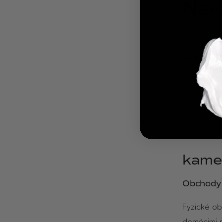
Nak
Onlin
Amazon, 
Internetov
poskytujú 
kame
Obchody 
Fyzické ob
domácimi p