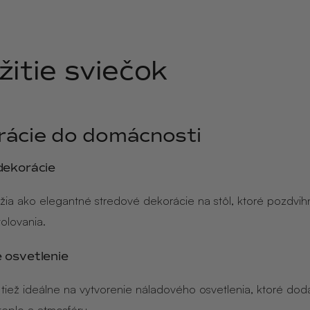
žitie sviečok
rácie do domácnosti
dekorácie
úžia ako elegantné stredové dekorácie na stôl, ktoré pozdvih
olovania.
 osvetlenie
 tiež ideálne na vytvorenie náladového osvetlenia, ktoré dod
teplo a atmosféru.