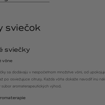
y sviečok
 sviečky
é vône
čky sa dodávajú v nespočetnom množstve vôní, od upokojuj
až po osviežujúce citrusy. Každá vôňa dokáže navodiť inú ná
ný súbor aromaterapeutických výhod.
romaterapie