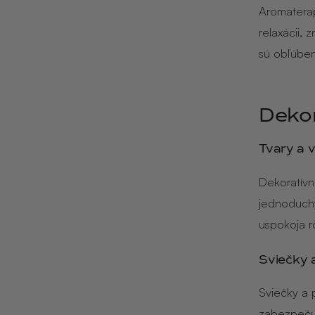
Aromaterap
relaxácii, 
sú obľúbené
Dekor
Tvary a 
Dekoratívn
jednoduchý
uspokoja r
Sviečky 
Sviečky a p
zabezpeču