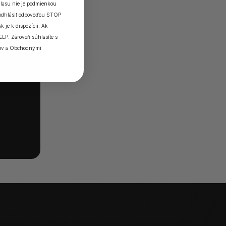
lasu nie je podmienkou
 odhlásiť odpoveďou STOP
k je k dispozícii. Ak
ELP. Zároveň súhlasíte s
ov
a
Obchodnými