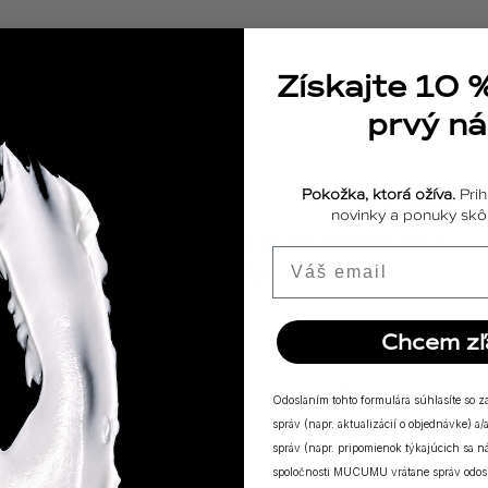
Získajte 10 
prvý n
Pokožka, ktorá ožíva.
Prih
ODPOVEDE
18.04.2025
novinky a ponuky skôr
Výživové doplnky a vitamíny pre
Email
posilnenie imunity
Chcem zľ
ZOBRAZIŤ VŠETKY PRÍBEHY
Odoslaním tohto formulára súhlasíte so 
správ (napr. aktualizácií o objednávke) 
správ (napr. pripomienok týkajúcich sa 
spoločnosti MUCUMU vrátane správ odosi