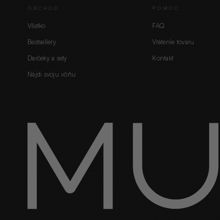
OBCHOD
POMOC
Všetko
FAQ
Bestsellery
Vrátenie tovaru
Darčeky a sety
Kontakt
Nájdi svoju vôňu