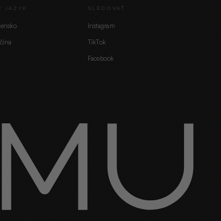
/ JAZYK
SLEDOVAŤ
vensko
Instagram
čina
TikTok
Facebook