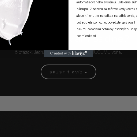
automatizovaného systému. Udelenie súh
nákupu. Z odberu sa môžete kedykoľvek
alebo kliknutím na odkaz na odhlásenie, a
potrebujete pomoc, odpovedzte správou H
MUCUMU KVÍZ
našimi
Zásadami ochrany osobných údaj
Ktorá vôňa Vám sadne?
podmienkami
.
5 otázok. Jedna odpoveď. Vaša ideálna MUCUMU vôňa.
SPUSTIŤ KVÍZ →