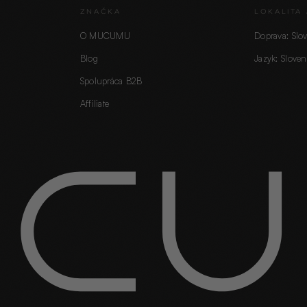
ZNAČKA
LOKALITA 
O MUCUMU
Doprava: Slo
Blog
Jazyk: Sloven
Spolupráca B2B
Affiliate