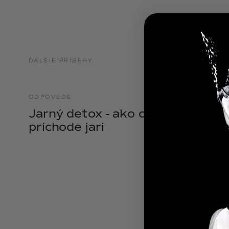
NOIX
ANGĒLIQUE
ĎALŠIE PRÍBEHY
ODPOVEDE
21.04.2025
Jarný detox - ako očistiť telo pri
príchode jari