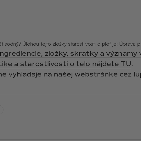
y
ANGĒLIQUE
jasmín · labdanum ·
vanilka
át sodný? Úlohou tejto zložky starostlivosti o pleť je: Úprava 
ingrediencie, zložky, skratky a významy 
ke a starostlivosti o telo nájdete TU
.
ne vyhľadaje na našej webstránke cez lu