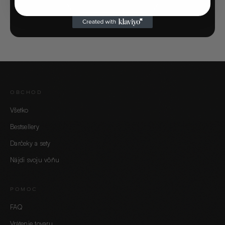
SPUSTIŤ KVÍZ →
OBCHOD
Všetko
Bestsellery
Darčeky a sety
Nájdi svoju vôňu
POMOC
FAQ
Vrátenie tovaru