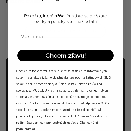
možno zvládnuť?
Pokožka, ktorá ožíva.
Prihláste sa a získate
novinky a ponuky skôr než ostatní..
ZOBRAZIŤ VŠETKY PRÍBEHY
Email
Chcem zľavu!
Odoslaním tohto formulára súhlasíte so zasielaním informačných
MUCUMU KVÍZ
správ (napr. aktualizácií o objednávke) a/alebo marketingových SMS
Ktorá vôňa Vám
správ (napr. pripomienok týkajúcich sa nákupného košíka) od
spoločnosti MUCUMU vrátane správ odosielaných prostredníctvom
sadne?
automatizovaného systému. Udelenie súhlasu nie je podmienkou
nákupu. Z odberu sa môžete kedykoľvek odhlásiť odpoveďou STOP
5 otázok. Jedna odpoveď. Vaša ideálna MUCUMU
alebo kliknutím na odkaz na odhlásenie, ak je k dispozícii. Ak
vôňa.
potrebujete pomoc, odpovedzte správou HELP. Zároveň súhlasíte s
našimi
Zásadami ochrany osobných údajov
a
Obchodnými
podmienkami
.