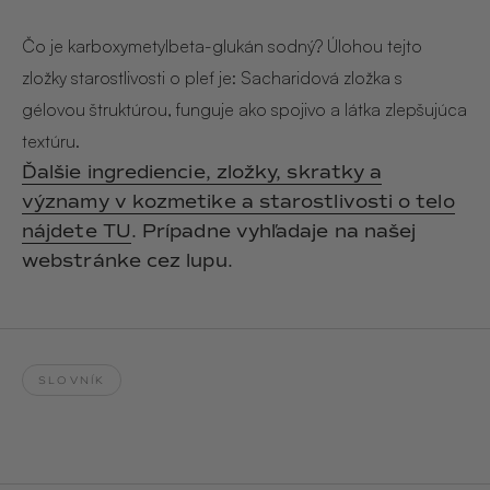
Hair & Body Mist
SOLEILLE
L´AMOUR
€29,90
€24,90
Čo je karboxymetylbeta-glukán sodný? Úlohou tejto
Hand Cream Serum
zložky starostlivosti o pleť je: Sacharidová zložka s
Nail Oil
gélovou štruktúrou, funguje ako spojivo a látka zlepšujúca
MUCUMU
MUCUMU
Candle
Essentials set
textúru.
Candles
ROUGE
L´AMOUR
Ďalšie ingrediencie, zložky, skratky a
€24,90
€38,90
Sety
významy v kozmetike a starostlivosti o telo
nájdete TU
. Prípadne vyhľadaje na našej
MUCUMU
MUCUMU
webstránke cez lupu.
Hair & Body Mist
Hand Cream Serum
L´AMOUR
L´AMOUR
€24,90
€12,90
SOLEILLE
L'AMOUR
SLOVNÍK
ROUGE
CASHMERE