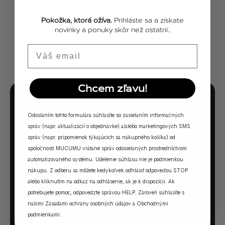
Pokožka, ktorá ožíva.
Prihláste sa a získate
novinky a ponuky skôr než ostatní..
ZOBRAZIŤ VŠETKY PRÍBEHY
Email
Chcem zľavu!
MUCUMU KVÍZ
Odoslaním tohto formulára súhlasíte so zasielaním informačných
Ktorá vôňa Vám
správ (napr. aktualizácií o objednávke) a/alebo marketingových SMS
správ (napr. pripomienok týkajúcich sa nákupného košíka) od
sadne?
spoločnosti MUCUMU vrátane správ odosielaných prostredníctvom
automatizovaného systému. Udelenie súhlasu nie je podmienkou
5 otázok. Jedna odpoveď. Vaša ideálna MUCUMU
nákupu. Z odberu sa môžete kedykoľvek odhlásiť odpoveďou STOP
vôňa.
alebo kliknutím na odkaz na odhlásenie, ak je k dispozícii. Ak
potrebujete pomoc, odpovedzte správou HELP. Zároveň súhlasíte s
našimi
Zásadami ochrany osobných údajov
a
Obchodnými
SPUSTIŤ KVÍZ →
podmienkami
.