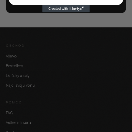
OBCHOD
Všetko
Bestsellery
Darčeky a sety
Nájdi svoju vôňu
POMOC
FAQ
Vrátenie tovaru