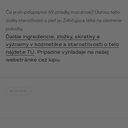
Hair & Body Mist
SOLEILLE
L´AMOUR
€29,90
€24,90
Čo je sh-polypeptid-69 priadky morušovej? Úlohou tejto
Hand Cream Serum
zložky starostlivosti o pleť je: Zvlhčujúca látka na ošetrenie
Nail Oil
pokožky.
MUCUMU
MUCUMU
Candle
Essentials set
Ďalšie ingrediencie, zložky, skratky a
Candles
ROUGE
L´AMOUR
významy v kozmetike a starostlivosti o telo
€24,90
€38,90
Sety
nájdete TU
. Prípadne vyhľadaje na našej
webstránke cez lupu.
MUCUMU
MUCUMU
Hair & Body Mist
Hand Cream Serum
L´AMOUR
L´AMOUR
€24,90
€12,90
SOLEILLE
SLOVNÍK
L'AMOUR
ROUGE
CASHMERE