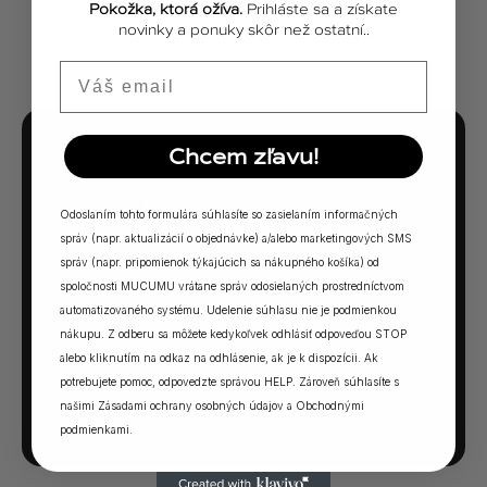
Pokožka, ktorá ožíva.
Prihláste sa a získate
ZOBRAZIŤ VŠETKY PRÍBEHY
novinky a ponuky skôr než ostatní..
Email
Chcem zľavu!
MUCUMU KVÍZ
Ktorá vôňa Vám
Odoslaním tohto formulára súhlasíte so zasielaním informačných
sadne?
správ (napr. aktualizácií o objednávke) a/alebo marketingových SMS
správ (napr. pripomienok týkajúcich sa nákupného košíka) od
spoločnosti MUCUMU vrátane správ odosielaných prostredníctvom
5 otázok. Jedna odpoveď. Vaša ideálna MUCUMU
automatizovaného systému. Udelenie súhlasu nie je podmienkou
vôňa.
nákupu. Z odberu sa môžete kedykoľvek odhlásiť odpoveďou STOP
alebo kliknutím na odkaz na odhlásenie, ak je k dispozícii. Ak
potrebujete pomoc, odpovedzte správou HELP. Zároveň súhlasíte s
SPUSTIŤ KVÍZ →
našimi
Zásadami ochrany osobných údajov
a
Obchodnými
podmienkami
.