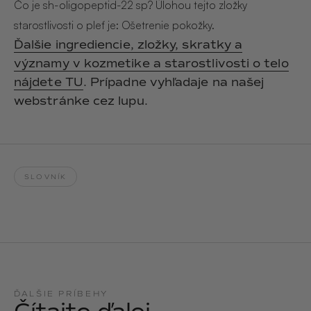
Hair & Body Mist
Čo je sh-oligopeptid-22 sp? Úlohou tejto zložky
SOLEILLE
L´AMOUR
starostlivosti o pleť je: Ošetrenie pokožky.
€29,90
€24,90
Hand Cream Serum
Ďalšie ingrediencie, zložky, skratky a
významy v kozmetike a starostlivosti o telo
Nail Oil
MUCUMU
MUCUMU
nájdete TU
. Prípadne vyhľadaje na našej
Candle
Essentials set
Candles
ROUGE
L´AMOUR
webstránke cez lupu.
€24,90
€38,90
Sety
MUCUMU
MUCUMU
Hair & Body Mist
Hand Cream Serum
SLOVNÍK
L´AMOUR
L´AMOUR
€24,90
€12,90
SOLEILLE
L'AMOUR
ROUGE
CASHMERE
ĎALŠIE PRÍBEHY