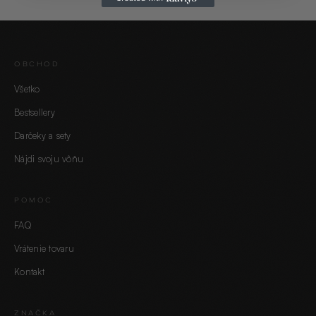
OBCHOD
Všetko
Bestsellery
Darčeky a sety
Nájdi svoju vôňu
POMOC
FAQ
Vrátenie tovaru
Kontakt
ZNAČKA