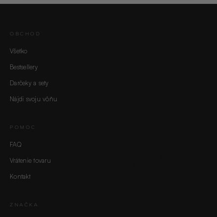
OBCHOD
Všetko
Bestsellery
Darčeky a sety
Nájdi svoju vôňu
POMOC
FAQ
Vrátenie tovaru
Kontakt
ZNAČKA