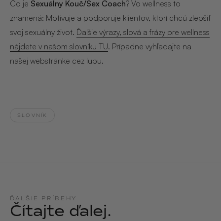
Hair & Body Mist
Čo je
Sexuálny Kouč/Sex Coach
? Vo wellness to
SOLEILLE
L´AMOUR
znamená: Motivuje a podporuje klientov, ktorí chcú zlepšiť
€29,90
€24,90
Hand Cream Serum
svoj sexuálny život.
Ďalšie výrazy, slová a frázy pre wellness
Nail Oil
nájdete v našom slovníku TU
. Prípadne vyhľadajte na
MUCUMU
MUCUMU
Candle
Essentials set
našej webstránke cez lupu.
Candles
ROUGE
L´AMOUR
€24,90
€38,90
Sety
MUCUMU
MUCUMU
SLOVNÍK
Hair & Body Mist
Hand Cream Serum
L´AMOUR
L´AMOUR
€24,90
€12,90
SOLEILLE
L'AMOUR
ROUGE
ĎALŠIE PRÍBEHY
Čítajte ďalej.
CASHMERE