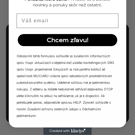
novinky a ponuky skôr než ostatní..
Email
Chcem zľavu!
MUCUMU KVÍZ
Ktorá vôňa Vám
Odoslaním tohto formulára súhlasíte so zasielaním informačných
sadne?
správ (napr. aktualizácií o objednávke) a/alebo marketingových SMS
správ (napr. pripomienok týkajúcich sa nákupného košíka) od
5 otázok. Jedna odpoveď. Vaša ideálna MUCUMU
spoločnosti MUCUMU vrátane správ odosielaných prostredníctvom
vôňa.
automatizovaného systému. Udelenie súhlasu nie je podmienkou
nákupu. Z odberu sa môžete kedykoľvek odhlásiť odpoveďou STOP
alebo kliknutím na odkaz na odhlásenie, ak je k dispozícii. Ak
SPUSTIŤ KVÍZ →
potrebujete pomoc, odpovedzte správou HELP. Zároveň súhlasíte s
našimi
Zásadami ochrany osobných údajov
a
Obchodnými
podmienkami
.