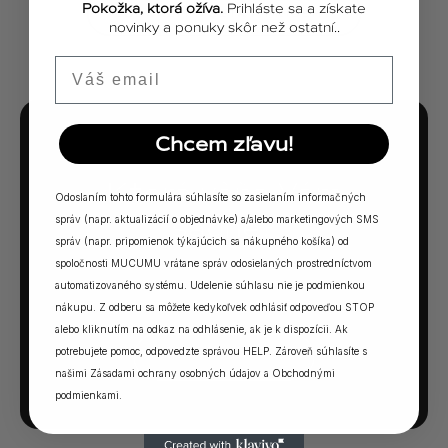
Pokožka, ktorá ožíva.
Prihláste sa a získate
ZOBRAZIŤ VŠETKY PRÍBEHY
novinky a ponuky skôr než ostatní..
Email
Chcem zľavu!
MUCUMU KVÍZ
Ktorá vôňa Vám
Odoslaním tohto formulára súhlasíte so zasielaním informačných
sadne?
správ (napr. aktualizácií o objednávke) a/alebo marketingových SMS
správ (napr. pripomienok týkajúcich sa nákupného košíka) od
spoločnosti MUCUMU vrátane správ odosielaných prostredníctvom
5 otázok. Jedna odpoveď. Vaša ideálna MUCUMU
automatizovaného systému. Udelenie súhlasu nie je podmienkou
vôňa.
nákupu. Z odberu sa môžete kedykoľvek odhlásiť odpoveďou STOP
alebo kliknutím na odkaz na odhlásenie, ak je k dispozícii. Ak
potrebujete pomoc, odpovedzte správou HELP. Zároveň súhlasíte s
SPUSTIŤ KVÍZ →
našimi
Zásadami ochrany osobných údajov
a
Obchodnými
podmienkami
.