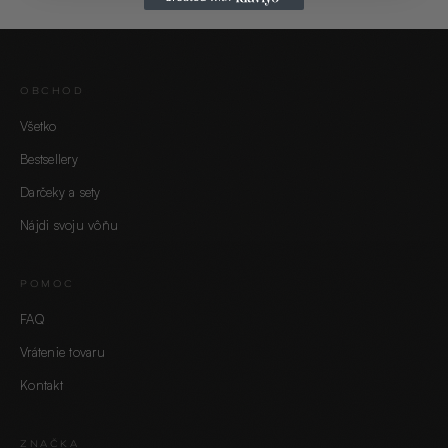
OBCHOD
Všetko
Bestsellery
Darčeky a sety
Nájdi svoju vôňu
POMOC
FAQ
Vrátenie tovaru
Kontakt
ZNAČKA