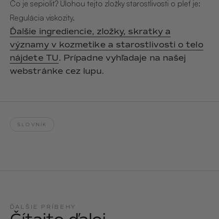
Hair & Body Mist
Čo je sepiolit? Úlohou tejto zložky starostlivosti o pleť je:
SOLEILLE
L´AMOUR
Regulácia viskozity.
€29,90
€24,90
Hand Cream Serum
Ďalšie ingrediencie, zložky, skratky a
významy v kozmetike a starostlivosti o telo
Nail Oil
MUCUMU
MUCUMU
nájdete TU
. Prípadne vyhľadaje na našej
Candle
Essentials set
Candles
ROUGE
L´AMOUR
webstránke cez lupu.
€24,90
€38,90
Sety
MUCUMU
MUCUMU
Hair & Body Mist
Hand Cream Serum
SLOVNÍK
L´AMOUR
L´AMOUR
€24,90
€12,90
SOLEILLE
L'AMOUR
ROUGE
CASHMERE
ĎALŠIE PRÍBEHY