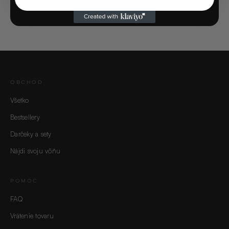
OBCHOD
Všetko
Bestsellery
Darčeky a sety
Nájdi svoju vôňu
POMOC
FAQ
Vrátenie tovaru