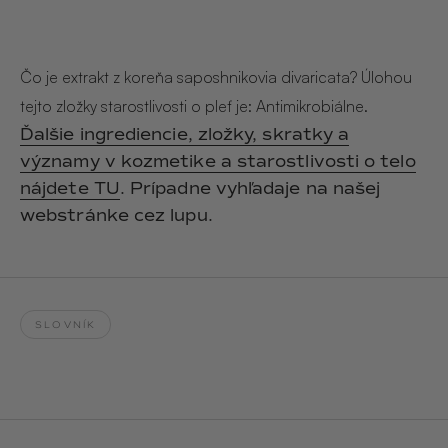
Hair & Body Mist
SOLEILLE
L´AMOUR
€29,90
€24,90
Hand Cream Serum
Čo je extrakt z koreňa saposhnikovia divaricata? Úlohou
Nail Oil
tejto zložky starostlivosti o pleť je: Antimikrobiálne.
MUCUMU
MUCUMU
Candle
Essentials set
Ďalšie ingrediencie, zložky, skratky a
Candles
ROUGE
L´AMOUR
významy v kozmetike a starostlivosti o telo
€24,90
€38,90
Sety
nájdete TU
. Prípadne vyhľadaje na našej
webstránke cez lupu.
MUCUMU
MUCUMU
Hair & Body Mist
Hand Cream Serum
L´AMOUR
L´AMOUR
€24,90
€12,90
SOLEILLE
SLOVNÍK
L'AMOUR
ROUGE
CASHMERE