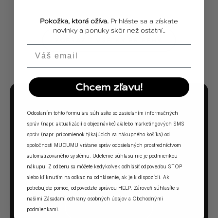
Pokožka, ktorá ožíva.
Prihláste sa a získate
novinky a ponuky skôr než ostatní..
ZOBRAZIŤ VŠETKY PRÍBEHY
Email
Chcem zľavu!
MUCUMU KVÍZ
Odoslaním tohto formulára súhlasíte so zasielaním informačných
Ktorá vôňa Vám
správ (napr. aktualizácií o objednávke) a/alebo marketingových SMS
správ (napr. pripomienok týkajúcich sa nákupného košíka) od
sadne?
spoločnosti MUCUMU vrátane správ odosielaných prostredníctvom
automatizovaného systému. Udelenie súhlasu nie je podmienkou
5 otázok. Jedna odpoveď. Vaša ideálna MUCUMU
nákupu. Z odberu sa môžete kedykoľvek odhlásiť odpoveďou STOP
vôňa.
alebo kliknutím na odkaz na odhlásenie, ak je k dispozícii. Ak
potrebujete pomoc, odpovedzte správou HELP. Zároveň súhlasíte s
našimi
Zásadami ochrany osobných údajov
a
Obchodnými
SPUSTIŤ KVÍZ →
podmienkami
.