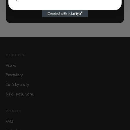
SPUSTIŤ KVÍZ →
OBCHOD
Všetko
Bestsellery
Darčeky a sety
Nájdi svoju vôňu
POMOC
FAQ