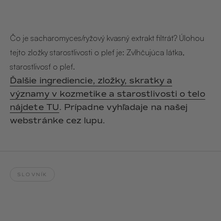
Hair & Body Mist
SOLEILLE
L´AMOUR
€29,90
€24,90
Hand Cream Serum
Čo je sacharomyces/ryžový kvasný extrakt filtrát? Úlohou
Nail Oil
tejto zložky starostlivosti o pleť je: Zvlhčujúca látka,
MUCUMU
MUCUMU
Candle
Essentials set
starostlivosť o pleť.
Candles
ROUGE
L´AMOUR
Ďalšie ingrediencie, zložky, skratky a
€24,90
€38,90
Sety
významy v kozmetike a starostlivosti o telo
nájdete TU
. Prípadne vyhľadaje na našej
MUCUMU
MUCUMU
webstránke cez lupu.
Hair & Body Mist
Hand Cream Serum
L´AMOUR
L´AMOUR
€24,90
€12,90
SOLEILLE
L'AMOUR
SLOVNÍK
ROUGE
CASHMERE