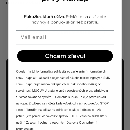
možno zvládnuť?
Pokožka, ktorá ožíva.
Prihláste sa a získate
novinky a ponuky skôr než ostatní..
Email
ZOBRAZIŤ VŠETKY PRÍBEHY
Chcem zľavu!
Odoslaním tohto formulára súhlasíte so zasielaním informačných
MUCUMU KVÍZ
správ (napr. aktualizácií o objednávke) a/alebo marketingových SMS
Ktorá vôňa Vám
správ (napr. pripomienok týkajúcich sa nákupného košíka) od
spoločnosti MUCUMU vrátane správ odosielaných prostredníctvom
sadne?
automatizovaného systému. Udelenie súhlasu nie je podmienkou
nákupu. Z odberu sa môžete kedykoľvek odhlásiť odpoveďou STOP
5 otázok. Jedna odpoveď. Vaša ideálna MUCUMU
alebo kliknutím na odkaz na odhlásenie, ak je k dispozícii. Ak
vôňa.
potrebujete pomoc, odpovedzte správou HELP. Zároveň súhlasíte s
našimi
Zásadami ochrany osobných údajov
a
Obchodnými
podmienkami
.