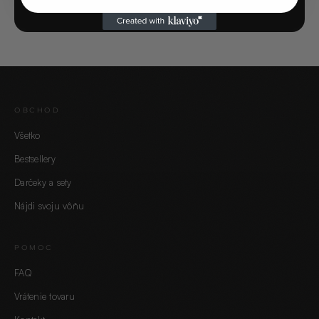
OBCHOD
Všetko
Bestsellery
Darčeky a sety
Nájdi svoju vôňu
POMOC
FAQ
Vrátenie tovaru