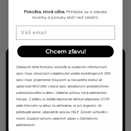
Pokožka, ktorá ožíva.
Prihláste sa a získate
novinky a ponuky skôr než ostatní..
ZOBRAZIŤ VŠETKY PRÍBEHY
Email
Chcem zľavu!
MUCUMU KVÍZ
Odoslaním tohto formulára súhlasíte so zasielaním informačných
Ktorá vôňa Vám
správ (napr. aktualizácií o objednávke) a/alebo marketingových SMS
správ (napr. pripomienok týkajúcich sa nákupného košíka) od
sadne?
spoločnosti MUCUMU vrátane správ odosielaných prostredníctvom
automatizovaného systému. Udelenie súhlasu nie je podmienkou
5 otázok. Jedna odpoveď. Vaša ideálna MUCUMU
nákupu. Z odberu sa môžete kedykoľvek odhlásiť odpoveďou STOP
vôňa.
alebo kliknutím na odkaz na odhlásenie, ak je k dispozícii. Ak
potrebujete pomoc, odpovedzte správou HELP. Zároveň súhlasíte s
našimi
Zásadami ochrany osobných údajov
a
Obchodnými
SPUSTIŤ KVÍZ →
podmienkami
.