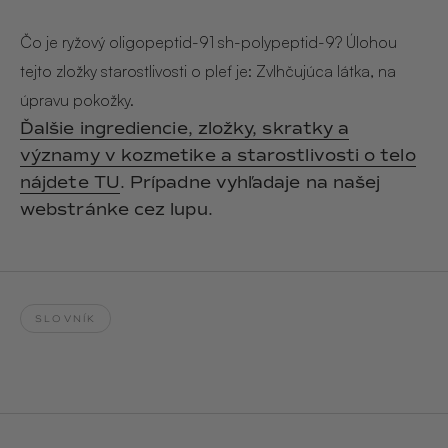
Hair & Body Mist
SOLEILLE
L´AMOUR
€29,90
€24,90
Čo je ryžový oligopeptid-91 sh-polypeptid-9? Úlohou
Hand Cream Serum
tejto zložky starostlivosti o pleť je: Zvlhčujúca látka, na
Nail Oil
úpravu pokožky.
MUCUMU
MUCUMU
Candle
Essentials set
Ďalšie ingrediencie, zložky, skratky a
Candles
ROUGE
L´AMOUR
významy v kozmetike a starostlivosti o telo
€24,90
€38,90
Sety
nájdete TU
. Prípadne vyhľadaje na našej
webstránke cez lupu.
MUCUMU
MUCUMU
Hair & Body Mist
Hand Cream Serum
L´AMOUR
L´AMOUR
€24,90
€12,90
SOLEILLE
SLOVNÍK
L'AMOUR
ROUGE
CASHMERE