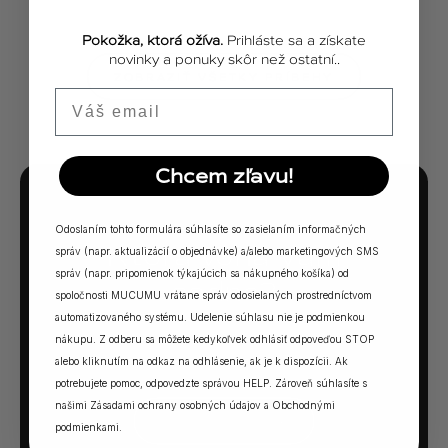
Pokožka, ktorá ožíva.
Prihláste sa a získate
novinky a ponuky skôr než ostatní..
ZOBRAZIŤ VŠETKY PRÍBEHY
Email
Chcem zľavu!
MUCUMU KVÍZ
Odoslaním tohto formulára súhlasíte so zasielaním informačných
Ktorá vôňa Vám
správ (napr. aktualizácií o objednávke) a/alebo marketingových SMS
správ (napr. pripomienok týkajúcich sa nákupného košíka) od
sadne?
spoločnosti MUCUMU vrátane správ odosielaných prostredníctvom
automatizovaného systému. Udelenie súhlasu nie je podmienkou
5 otázok. Jedna odpoveď. Vaša ideálna MUCUMU
nákupu. Z odberu sa môžete kedykoľvek odhlásiť odpoveďou STOP
vôňa.
alebo kliknutím na odkaz na odhlásenie, ak je k dispozícii. Ak
potrebujete pomoc, odpovedzte správou HELP. Zároveň súhlasíte s
našimi
Zásadami ochrany osobných údajov
a
Obchodnými
SPUSTIŤ KVÍZ →
podmienkami
.