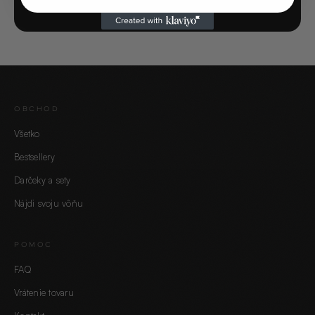
OBCHOD
Všetko
Bestsellery
Darčeky a sety
Nájdi svoju vôňu
POMOC
FAQ
Vrátenie tovaru