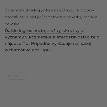
Hair & Body Mist
SOLEILLE
L´AMOUR
€29,90
€24,90
Čo je retinyl dimetylglycylprolinát? Úlohou tejto zložky
Hand Cream Serum
starostlivosti o pleť je: Starostlivosť o pokožku, ochrana
Nail Oil
pokožky.
MUCUMU
MUCUMU
Candle
Essentials set
Ďalšie ingrediencie, zložky, skratky a
Candles
ROUGE
L´AMOUR
významy v kozmetike a starostlivosti o telo
€24,90
€38,90
Sety
nájdete TU
. Prípadne vyhľadaje na našej
webstránke cez lupu.
MUCUMU
MUCUMU
Hair & Body Mist
Hand Cream Serum
L´AMOUR
L´AMOUR
€24,90
€12,90
SOLEILLE
SLOVNÍK
L'AMOUR
ROUGE
CASHMERE