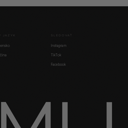
/ JAZYK
SLEDOVAŤ
vensko
Instagram
čina
TikTok
Facebook