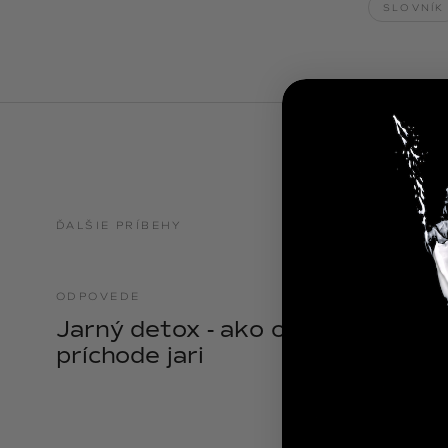
SLOVNÍK
NOIX
ANGĒLIQUE
ĎALŠIE PRÍBEHY
ODPOVEDE
21.04.2025
Jarný detox - ako očistiť telo pri
príchode jari