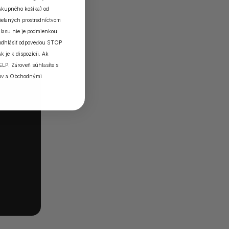
nákupného košíka) od
elaných prostredníctvom
lasu nie je podmienkou
 odhlásiť odpoveďou STOP
k je k dispozícii. Ak
ELP. Zároveň súhlasíte s
ov
a
Obchodnými