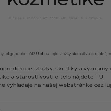
y
ANGĒLIQUE
jasmín · labdanum ·
vanilka
MICHAL HUDCOVIČ
·
07. FEBRUARY 2024
·
1 MIN ČÍTANIA
oyl oligopeptid-161? Úlohou tejto zložky starostlivosti o pleť j
ingrediencie, zložky, skratky a významy 
ke a starostlivosti o telo nájdete TU
.
ne vyhľadaje na našej webstránke cez lu