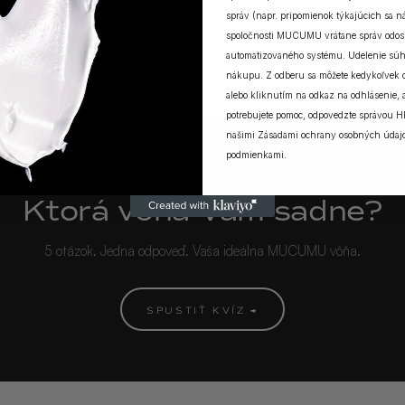
ZOBRAZIŤ VŠETKY PRÍBEHY
správ (napr. pripomienok týkajúcich sa 
spoločnosti MUCUMU vrátane správ odosi
automatizovaného systému. Udelenie súh
nákupu. Z odberu sa môžete kedykoľvek
alebo kliknutím na odkaz na odhlásenie, a
potrebujete pomoc, odpovedzte správou H
našimi
Zásadami ochrany osobných údaj
podmienkami
.
MUCUMU KVÍZ
Ktorá vôňa Vám sadne?
5 otázok. Jedna odpoveď. Vaša ideálna MUCUMU vôňa.
SPUSTIŤ KVÍZ →