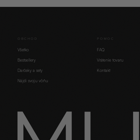
OBCHOD
POMOC
Všetko
FAQ
Bestsellery
Vrátenie tovaru
Darčeky a sety
Kontakt
Nájdi svoju vôňu