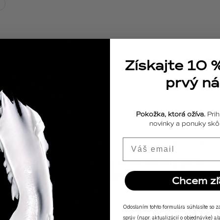
Získajte 10 
prvý n
Pokožka, ktorá ožíva.
Prih
novinky a ponuky skôr
Email
ODPOVEDE
18.04.2025
Výživové doplnky a vitamíny pre
posilnenie imunity
Chcem zľ
Odoslaním tohto formulára súhlasíte so 
správ (napr. aktualizácií o objednávke) 