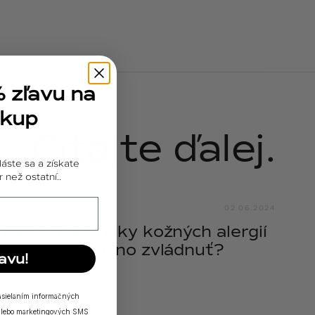
% zľavu na
ákup
Čítajte ďalej.
láste sa a získate
 než ostatní..
SLOVNÍK
02.06.2024
Aké sú príznaky kožných alergií
a ako ich možno zvládnuť?
avu!
zasielaním informačných
a/alebo marketingových SMS