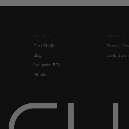
ZNAČKA
LOKALITA 
O MUCUMU
Doprava: Slo
Blog
Jazyk: Sloven
Spolupráca B2B
Affiliate