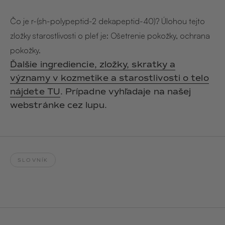
Hair & Body Mist
SOLEILLE
L´AMOUR
€29,90
€24,90
Čo je r-(sh-polypeptid-2 dekapeptid-40)? Úlohou tejto
Hand Cream Serum
zložky starostlivosti o pleť je: Ošetrenie pokožky, ochrana
Nail Oil
pokožky.
MUCUMU
MUCUMU
Candle
Essentials set
Ďalšie ingrediencie, zložky, skratky a
Candles
ROUGE
L´AMOUR
významy v kozmetike a starostlivosti o telo
€24,90
€38,90
Sety
nájdete TU
. Prípadne vyhľadaje na našej
webstránke cez lupu.
MUCUMU
MUCUMU
Hair & Body Mist
Hand Cream Serum
L´AMOUR
L´AMOUR
€24,90
€12,90
SOLEILLE
SLOVNÍK
L'AMOUR
ROUGE
CASHMERE