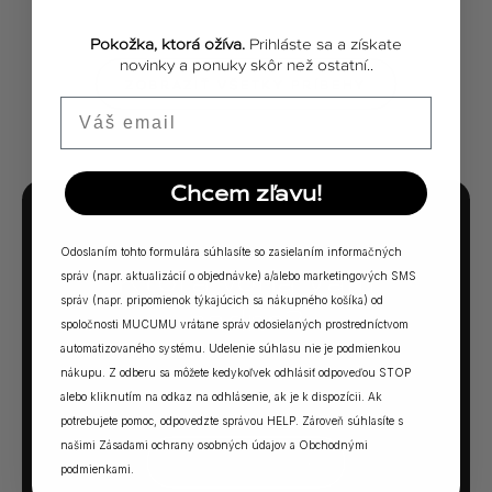
Pokožka, ktorá ožíva.
Prihláste sa a získate
novinky a ponuky skôr než ostatní..
ZOBRAZIŤ VŠETKY PRÍBEHY
Email
Chcem zľavu!
MUCUMU KVÍZ
Odoslaním tohto formulára súhlasíte so zasielaním informačných
Ktorá vôňa Vám
správ (napr. aktualizácií o objednávke) a/alebo marketingových SMS
správ (napr. pripomienok týkajúcich sa nákupného košíka) od
sadne?
spoločnosti MUCUMU vrátane správ odosielaných prostredníctvom
automatizovaného systému. Udelenie súhlasu nie je podmienkou
5 otázok. Jedna odpoveď. Vaša ideálna MUCUMU
nákupu. Z odberu sa môžete kedykoľvek odhlásiť odpoveďou STOP
vôňa.
alebo kliknutím na odkaz na odhlásenie, ak je k dispozícii. Ak
potrebujete pomoc, odpovedzte správou HELP. Zároveň súhlasíte s
našimi
Zásadami ochrany osobných údajov
a
Obchodnými
SPUSTIŤ KVÍZ →
podmienkami
.