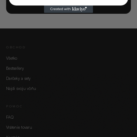
OBCHOD
Všetko
Bestsellery
Darčeky a sety
Nájdi svoju vôňu
POMOC
FAQ
Vrátenie tovaru