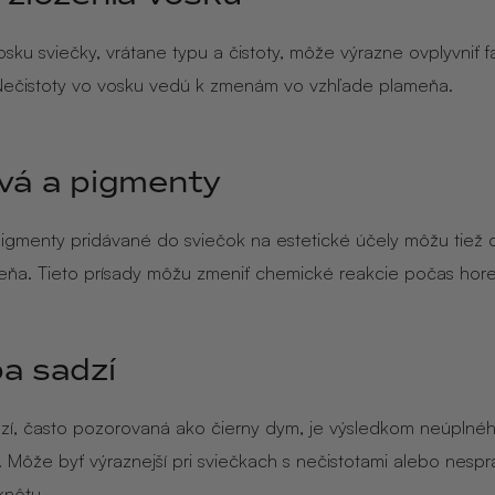
osku sviečky, vrátane typu a čistoty, môže výrazne ovplyvniť f
Nečistoty vo vosku vedú k zmenám vo vzhľade plameňa.
vá a pigmenty
pigmenty pridávané do sviečok na estetické účely môžu tiež o
eňa. Tieto prísady môžu zmeniť chemické reakcie počas hore
a sadzí
zí, často pozorovaná ako čierny dym, je výsledkom neúplné
. Môže byť výraznejší pri sviečkach s nečistotami alebo nesp
knôtu.