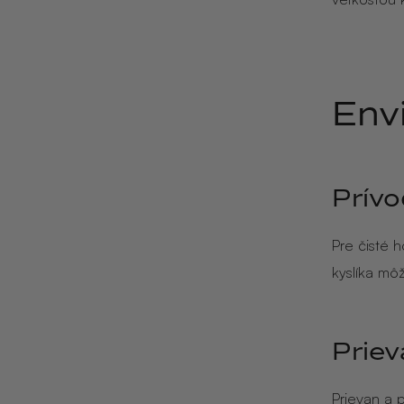
Env
Prívo
Pre čisté 
kyslíka mô
Priev
Prievan a 