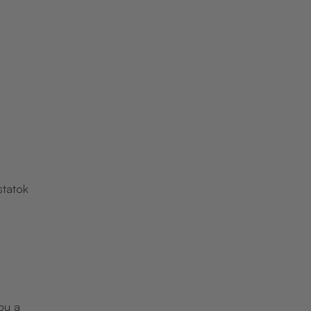
statok
bu a