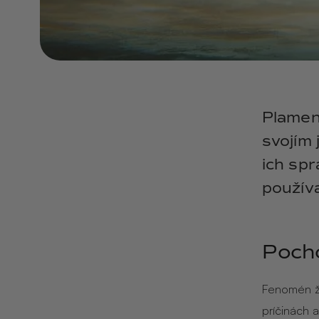
Plamen
svojím
ich spr
používa
Poch
Fenomén žl
príčinách 