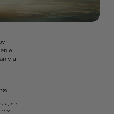
ov
penie
anie a
ňa
ky o jeho
viečok.