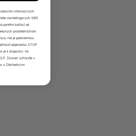
pri nižších
zasielaním informačných
a/alebo marketingových SMS
iečky
nákupného košíka) od
elaných prostredníctvom
lasu nie je podmienkou
horí
 odhlásiť odpoveďou STOP
k je k dispozícii. Ak
ELP. Zároveň súhlasíte s
ov
a
Obchodnými