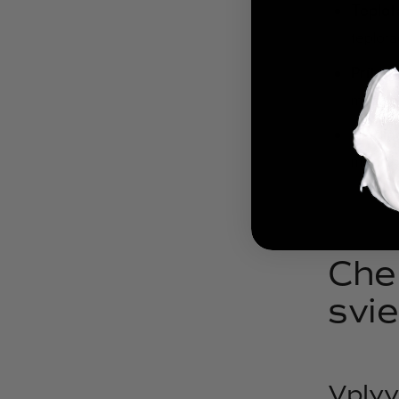
Teplot
teplotá
Prítom
môžu z
Hladina
modro (
Che
svi
Vplyv