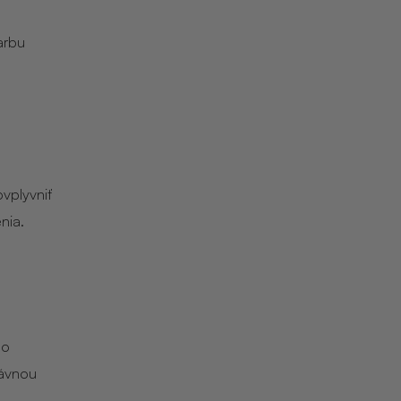
arbu
vplyvniť
nia.
ho
rávnou