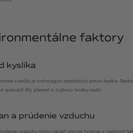
ironmentálne faktory
d kyslíka
horenie sviečky je rozhodujúci dostatočný prísun kyslíka. Nedo
že spôsobiť žltý plameň a zvýšenú tvorbu sadzí.
an a prúdenie vzduchu
prúdenie vzduchu môžu narušiť proces horenia a ovplyvniť far