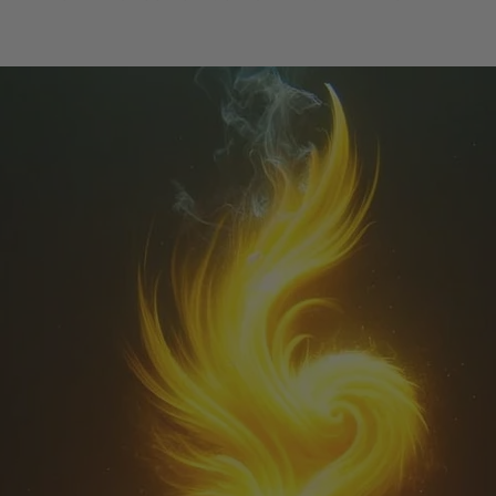
y
ANGĒLIQUE
jasmín · labdanum ·
vanilka