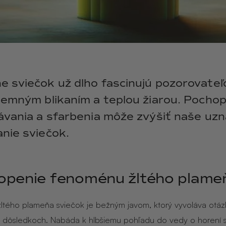
e sviečok už dlho fascinujú pozorovateľ
 jemným blikaním a teplou žiarou. Pocho
ávania a sfarbenia môže zvýšiť naše uzn
nie sviečok.
openie fenoménu žltého plame
tého plameňa sviečok je bežným javom, ktorý vyvoláva otáz
a dôsledkoch. Nabáda k hlbšiemu pohľadu do vedy o horení s