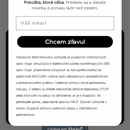
Pokožka, ktorá ožíva.
Prihláste sa a získate
ZOBRAZIŤ VŠETKY PRÍBEHY
novinky a ponuky skôr než ostatní..
Email
Chcem zľavu!
MUCUMU KVÍZ
Ktorá vôňa Vám
Odoslaním tohto formulára súhlasíte so zasielaním informačných
sadne?
správ (napr. aktualizácií o objednávke) a/alebo marketingových SMS
správ (napr. pripomienok týkajúcich sa nákupného košíka) od
spoločnosti MUCUMU vrátane správ odosielaných prostredníctvom
5 otázok. Jedna odpoveď. Vaša ideálna MUCUMU
automatizovaného systému. Udelenie súhlasu nie je podmienkou
vôňa.
nákupu. Z odberu sa môžete kedykoľvek odhlásiť odpoveďou STOP
alebo kliknutím na odkaz na odhlásenie, ak je k dispozícii. Ak
potrebujete pomoc, odpovedzte správou HELP. Zároveň súhlasíte s
SPUSTIŤ KVÍZ →
našimi
Zásadami ochrany osobných údajov
a
Obchodnými
podmienkami
.