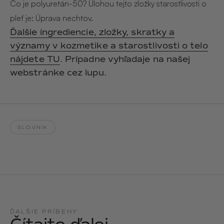
Hair & Body Mist
Čo je polyuretán-50? Úlohou tejto zložky starostlivosti o
SOLEILLE
L´AMOUR
pleť je: Úprava nechtov.
€29,90
€24,90
Hand Cream Serum
Ďalšie ingrediencie, zložky, skratky a
významy v kozmetike a starostlivosti o telo
Nail Oil
MUCUMU
MUCUMU
nájdete TU
. Prípadne vyhľadaje na našej
Candle
Essentials set
Candles
ROUGE
L´AMOUR
webstránke cez lupu.
€24,90
€38,90
Sety
MUCUMU
MUCUMU
Hair & Body Mist
Hand Cream Serum
SLOVNÍK
L´AMOUR
L´AMOUR
€24,90
€12,90
SOLEILLE
L'AMOUR
ROUGE
CASHMERE
ĎALŠIE PRÍBEHY