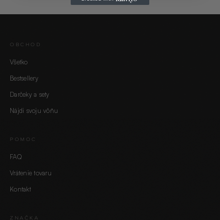
OBCHOD
Všetko
Bestsellery
Darčeky a sety
Nájdi svoju vôňu
POMOC
FAQ
Vrátenie tovaru
Kontakt
ZNAČKA