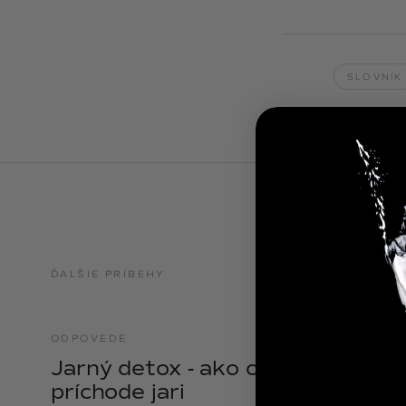
NOIX
ANGĒLIQUE
SLOVNÍK
ĎALŠIE PRÍBEHY
ODPOVEDE
21.04.2025
Jarný detox - ako očistiť telo pri
príchode jari