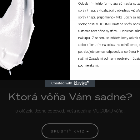
Odoslaním tohto formulára súhlasíte so 
správ (napr. aktualizácií o objednávke) 
správ (napr. pripomienok týkajúcich sa 
spoločnosti MUCUMU vrátane správ odosi
ZOBRAZIŤ VŠETKY PRÍBEHY
automatizovaného systému. Udelenie súh
nákupu. Z odberu sa môžete kedykoľvek
alebo kliknutím na odkaz na odhlásenie, a
potrebujete pomoc, odpovedzte správou H
našimi
Zásadami ochrany osobných údaj
podmienkami
.
MUCUMU KVÍZ
Ktorá vôňa Vám sadne?
5 otázok. Jedna odpoveď. Vaša ideálna MUCUMU vôňa.
SPUSTIŤ KVÍZ →