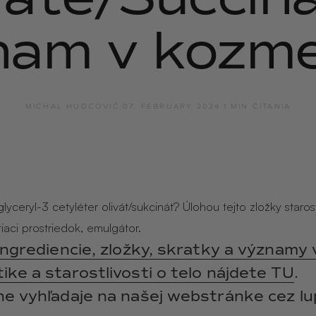
y
ANGĒLIQUE
nam v kozme
jasmín · labdanum ·
vanilka
MICHAL HUDCOVIČ
·
07. FEBRUARY 2024
·
1 MIN ČÍTANIA
lyceryl-3 cetyléter olivát/sukcinát? Úlohou tejto zložky starost
stiaci prostriedok, emulgátor.
ingrediencie, zložky, skratky a významy 
ke a starostlivosti o telo nájdete TU
.
ne vyhľadaje na našej webstránke cez lu