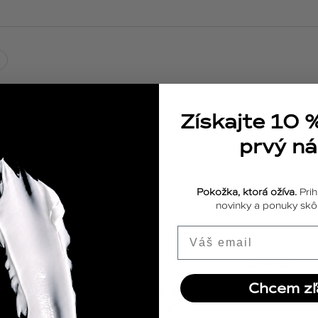
Získajte 10 
prvý n
Pokožka, ktorá ožíva.
Prih
novinky a ponuky skôr
Email
ODPOVEDE
18.04.2025
Výživové doplnky a vitamíny pre
Chcem zľ
posilnenie imunity