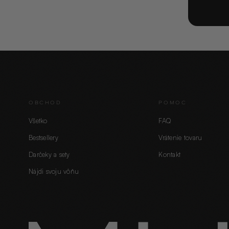
OBCHOD
POMOC
Všetko
FAQ
Bestsellery
Vrátenie tovaru
Darčeky a sety
Kontakt
Nájdi svoju vôňu