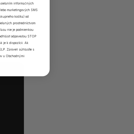
zasielaním informačných
a/alebo marketingových SMS
nákupného košíka) od
elaných prostredníctvom
lasu nie je podmienkou
 odhlásiť odpoveďou STOP
k je k dispozícii. Ak
ELP. Zároveň súhlasíte s
ov
a
Obchodnými