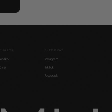
/ JAZYK
SLEDOVAŤ
vensko
Instagram
čina
TikTok
Facebook