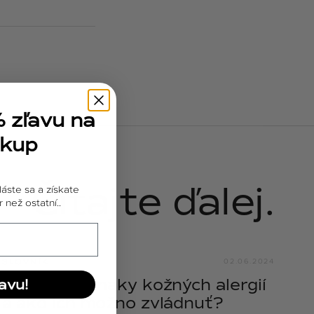
% zľavu na
ákup
Čítajte ďalej.
láste sa a získate
 než ostatní..
SLOVNÍK
02.06.2024
Aké sú príznaky kožných alergií
avu!
a ako ich možno zvládnuť?