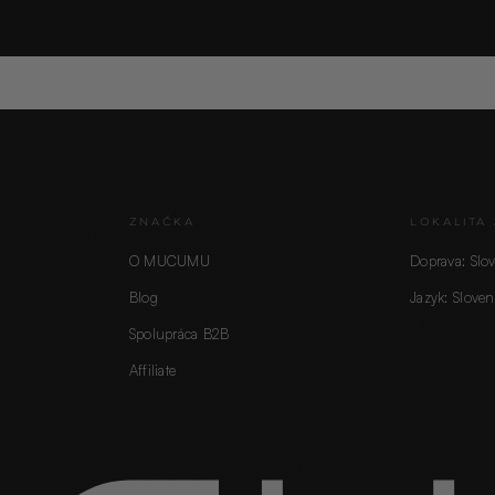
ZNAČKA
LOKALITA 
O MUCUMU
Doprava: Slo
Blog
Jazyk: Sloven
Spolupráca B2B
Affiliate