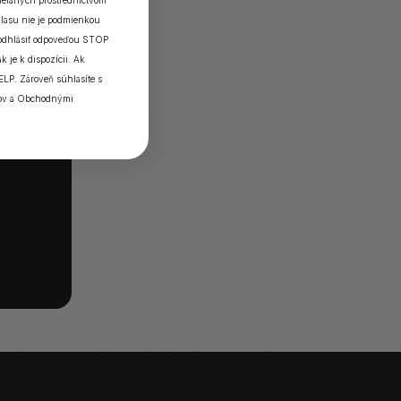
elaných prostredníctvom
lasu nie je podmienkou
 odhlásiť odpoveďou STOP
k je k dispozícii. Ak
ELP. Zároveň súhlasíte s
ov
a
Obchodnými