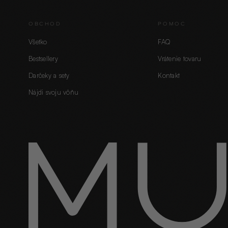
OBCHOD
POMOC
Všetko
FAQ
Bestsellery
Vrátenie tovaru
Darčeky a sety
Kontakt
Nájdi svoju vôňu