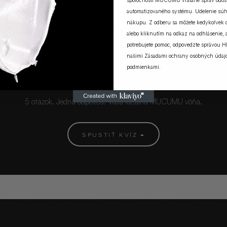
spoločnosti MUCUMU vrátane správ odosi
automatizovaného systému. Udelenie súh
nákupu. Z odberu sa môžete kedykoľvek
alebo kliknutím na odkaz na odhlásenie, a
potrebujete pomoc, odpovedzte správou H
našimi
Zásadami ochrany osobných údaj
MUCUMU KVÍZ
podmienkami
.
Ktorá vôňa Vám sadne?
5 otázok. Jedna odpoveď. Vaša ideálna MUCUMU vôňa.
SPUSTIŤ KVÍZ →