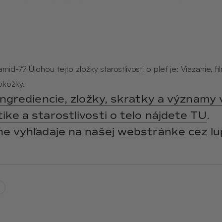
y
ANGĒLIQUE
jasmín · labdanum ·
vanilka
mid-7? Úlohou tejto zložky starostlivosti o pleť je: Viazanie, f
okožky.
ingrediencie, zložky, skratky a významy 
ke a starostlivosti o telo nájdete TU
.
ne vyhľadaje na našej webstránke cez lu