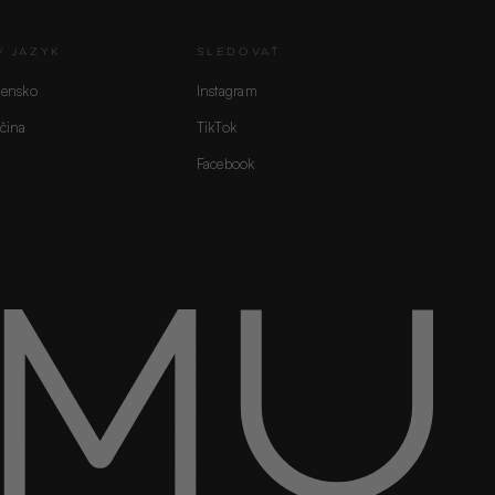
/ JAZYK
SLEDOVAŤ
vensko
Instagram
čina
TikTok
Facebook