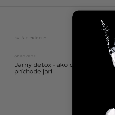
NOIX
ANGĒLIQUE
ĎALŠIE PRÍBEHY
ODPOVEDE
21.04.2025
Jarný detox - ako očistiť telo pri
príchode jari