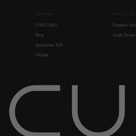
ZNAČKA
LOKALITA 
O MUCUMU
Doprava: Slo
Blog
Jazyk: Sloven
Spolupráca B2B
Affiliate