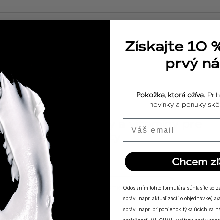
Získajte 10 
prvý n
Pokožka, ktorá ožíva.
Prih
novinky a ponuky skôr
ODPOVEDE
18.04.2025
Výživové doplnky a vitamíny pre
Email
posilnenie imunity
Chcem zľ
ZOBRAZIŤ VŠETKY PRÍBEHY
Odoslaním tohto formulára súhlasíte so 
správ (napr. aktualizácií o objednávke) 
správ (napr. pripomienok týkajúcich sa 