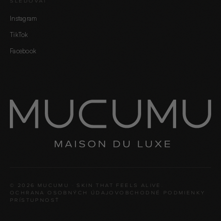
SLEDOVAŤ
Instagram
TikTok
Facebook
60 SEKÚND · 5 OTÁZOK
Nájdi svoju signature vôňu.
© 2026 MUCUMU · SKIN THAT FEELS ALIVE.
SPUSTIŤ KVÍZ →
OCHRANA OSOBNÝCH ÚDAJOV
OBCHODNÉ PODMIENKY
PRÍSTUPNOSŤ