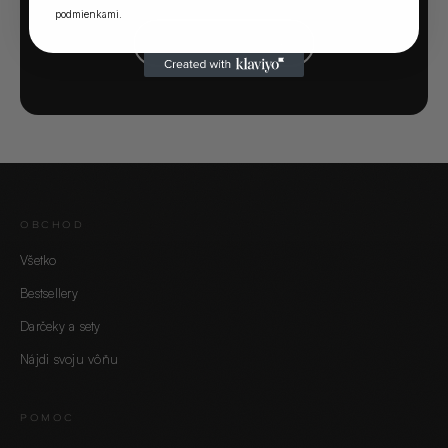
podmienkami
.
SPUSTIŤ KVÍZ →
OBCHOD
Všetko
Bestsellery
Darčeky a sety
Nájdi svoju vôňu
POMOC