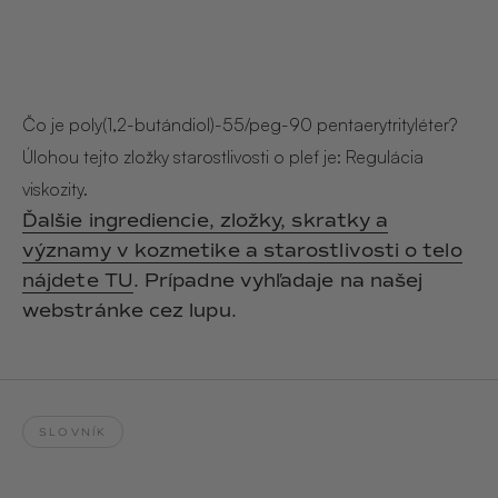
Hair & Body Mist
SOLEILLE
L´AMOUR
€29,90
€24,90
Hand Cream Serum
Nail Oil
MUCUMU
MUCUMU
Čo je poly(1,2-butándiol)-55/peg-90 pentaerytrityléter?
Candle
Essentials set
Candles
Úlohou tejto zložky starostlivosti o pleť je: Regulácia
ROUGE
L´AMOUR
€24,90
€38,90
viskozity.
Sety
Ďalšie ingrediencie, zložky, skratky a
významy v kozmetike a starostlivosti o telo
MUCUMU
MUCUMU
Hair & Body Mist
Hand Cream Serum
nájdete TU
. Prípadne vyhľadaje na našej
L´AMOUR
L´AMOUR
webstránke cez lupu.
€24,90
€12,90
SOLEILLE
L'AMOUR
ROUGE
SLOVNÍK
CASHMERE