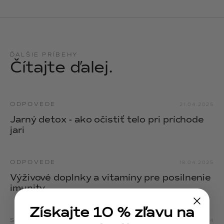
NOIX
ANGĒLIQUE
ĎALŠIE PRÍBEHY
Čítajte ďalej.
ODPOVEDE
21.04.2025
Jarný detox - ako očistiť telo pri príchode
jari
ODPOVEDE
18.04.2025
Výživové doplnky a vitamíny pre posilnenie
imunity
Získajte 10 % zľavu na
SLOVNÍK
02.06.2024