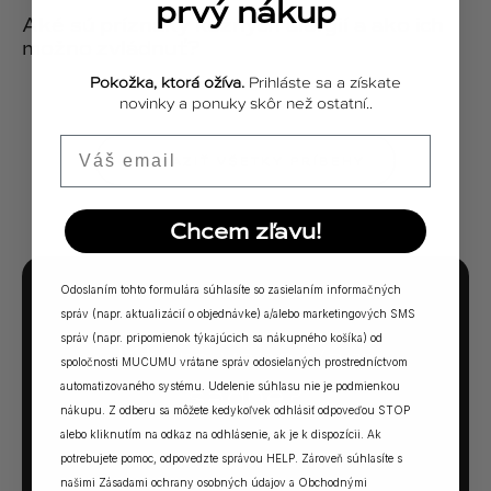
prvý nákup
Aké sú príznaky kožných alergií a ako ich
možno zvládnuť?
Pokožka, ktorá ožíva.
Prihláste sa a získate
novinky a ponuky skôr než ostatní..
Email
ZOBRAZIŤ VŠETKY PRÍBEHY
Chcem zľavu!
Odoslaním tohto formulára súhlasíte so zasielaním informačných
správ (napr. aktualizácií o objednávke) a/alebo marketingových SMS
MUCUMU KVÍZ
správ (napr. pripomienok týkajúcich sa nákupného košíka) od
Ktorá vôňa Vám
spoločnosti MUCUMU vrátane správ odosielaných prostredníctvom
sadne?
automatizovaného systému. Udelenie súhlasu nie je podmienkou
nákupu. Z odberu sa môžete kedykoľvek odhlásiť odpoveďou STOP
alebo kliknutím na odkaz na odhlásenie, ak je k dispozícii. Ak
5 otázok. Jedna odpoveď. Vaša ideálna MUCUMU
potrebujete pomoc, odpovedzte správou HELP. Zároveň súhlasíte s
vôňa.
našimi
Zásadami ochrany osobných údajov
a
Obchodnými