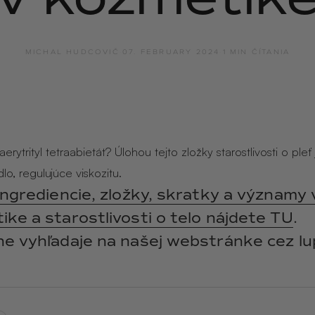
y
ANGĒLIQUE
jasmín · labdanum ·
vanilka
MICHAL HUDCOVIČ
·
07. FEBRUARY 2024
·
1 MIN ČÍTANIA
erytrityl tetraabietát? Úlohou tejto zložky starostlivosti o pleť 
o, regulujúce viskozitu.
ingrediencie, zložky, skratky a významy 
ke a starostlivosti o telo nájdete TU
.
ne vyhľadaje na našej webstránke cez lu