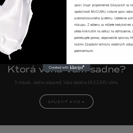
ZOBRAZIŤ VŠETKY PRÍBEHY
správ (napr. pripomienok týkajúcich sa 
spoločnosti MUCUMU vrátane správ odosi
automatizovaného systému. Udelenie súh
nákupu. Z odberu sa môžete kedykoľvek
alebo kliknutím na odkaz na odhlásenie, a
potrebujete pomoc, odpovedzte správou H
našimi
Zásadami ochrany osobných údaj
podmienkami
.
MUCUMU KVÍZ
Ktorá vôňa Vám sadne?
5 otázok. Jedna odpoveď. Vaša ideálna MUCUMU vôňa.
SPUSTIŤ KVÍZ →