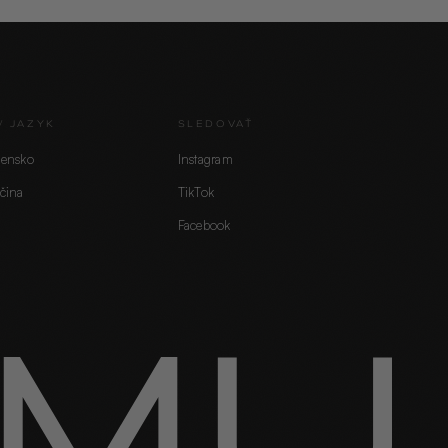
/ JAZYK
SLEDOVAŤ
vensko
Instagram
čina
TikTok
Facebook