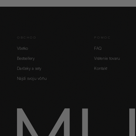
OBCHOD
POMOC
Všetko
FAQ
Bestsellery
Vrátenie tovaru
Darčeky a sety
Kontakt
Nájdi svoju vôňu