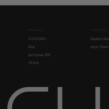
ZNAČKA
LOKALITA 
O MUCUMU
Doprava: Slo
Blog
Jazyk: Sloven
Spolupráca B2B
Affiliate