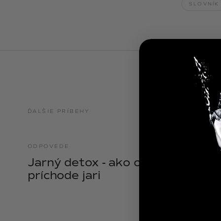
SLOVNÍK
NOIX
ANGĒLIQUE
ĎALŠIE PRÍBEHY
ODPOVEDE
21.04.2025
Jarný detox - ako očistiť telo pri
príchode jari