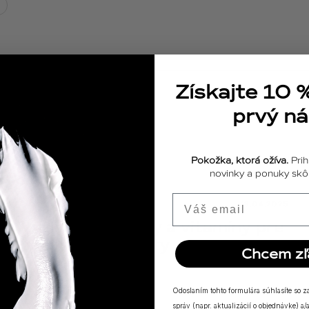
Získajte 10 
prvý n
Pokožka, ktorá ožíva.
Prih
novinky a ponuky skôr
Email
ODPOVEDE
18.04.2025
Výživové doplnky a vitamíny pre
posilnenie imunity
Chcem zľ
Odoslaním tohto formulára súhlasíte so 
správ (napr. aktualizácií o objednávke) 