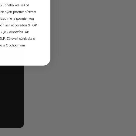
nákupného košíka) od
elaných prostredníctvom
lasu nie je podmienkou
 odhlásiť odpoveďou STOP
k je k dispozícii. Ak
ELP. Zároveň súhlasíte s
ov
a
Obchodnými