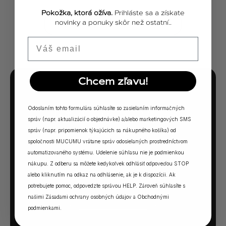
Pokožka, ktorá ožíva.
Prihláste sa a získate
novinky a ponuky skôr než ostatní..
ZOBRAZIŤ VŠETKY PRÍBEHY
Email
Chcem zľavu!
MUCUMU KVÍZ
Odoslaním tohto formulára súhlasíte so zasielaním informačných
Ktorá vôňa Vám
správ (napr. aktualizácií o objednávke) a/alebo marketingových SMS
sadne?
správ (napr. pripomienok týkajúcich sa nákupného košíka) od
spoločnosti MUCUMU vrátane správ odosielaných prostredníctvom
5 otázok. Jedna odpoveď. Vaša ideálna MUCUMU
automatizovaného systému. Udelenie súhlasu nie je podmienkou
nákupu. Z odberu sa môžete kedykoľvek odhlásiť odpoveďou STOP
vôňa.
alebo kliknutím na odkaz na odhlásenie, ak je k dispozícii. Ak
potrebujete pomoc, odpovedzte správou HELP. Zároveň súhlasíte s
našimi
Zásadami ochrany osobných údajov
a
Obchodnými
SPUSTIŤ KVÍZ →
podmienkami
.