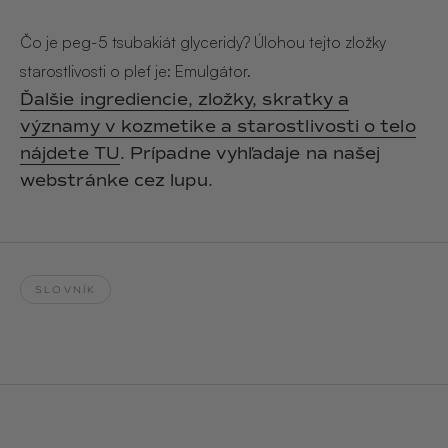
Hair & Body Mist
SOLEILLE
L´AMOUR
€29,90
€24,90
Čo je peg-5 tsubakiát glyceridy? Úlohou tejto zložky
Hand Cream Serum
starostlivosti o pleť je: Emulgátor.
Nail Oil
Ďalšie ingrediencie, zložky, skratky a
MUCUMU
MUCUMU
Candle
Essentials set
významy v kozmetike a starostlivosti o telo
Candles
ROUGE
L´AMOUR
nájdete TU
. Prípadne vyhľadaje na našej
€24,90
€38,90
Sety
webstránke cez lupu.
MUCUMU
MUCUMU
Hair & Body Mist
Hand Cream Serum
L´AMOUR
L´AMOUR
€24,90
€12,90
SOLEILLE
SLOVNÍK
L'AMOUR
ROUGE
CASHMERE