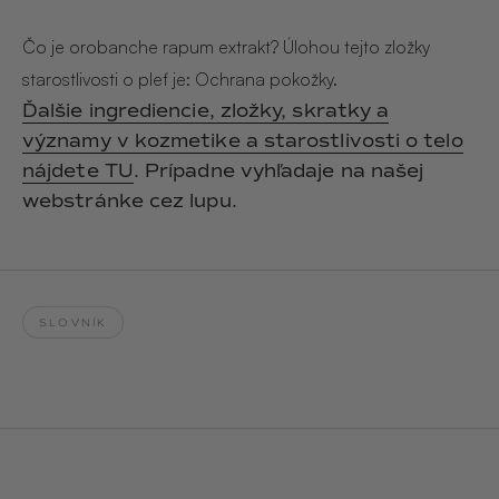
Hair & Body Mist
SOLEILLE
L´AMOUR
€29,90
€24,90
Čo je orobanche rapum extrakt? Úlohou tejto zložky
Hand Cream Serum
starostlivosti o pleť je: Ochrana pokožky.
Nail Oil
Ďalšie ingrediencie, zložky, skratky a
MUCUMU
MUCUMU
Candle
Essentials set
významy v kozmetike a starostlivosti o telo
Candles
ROUGE
L´AMOUR
nájdete TU
. Prípadne vyhľadaje na našej
€24,90
€38,90
Sety
webstránke cez lupu.
MUCUMU
MUCUMU
Hair & Body Mist
Hand Cream Serum
L´AMOUR
L´AMOUR
€24,90
€12,90
SOLEILLE
SLOVNÍK
L'AMOUR
ROUGE
CASHMERE