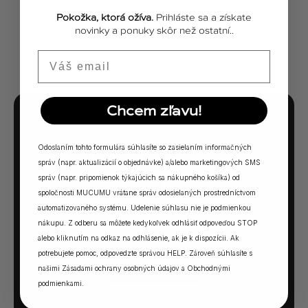
Pokožka, ktorá ožíva.
Prihláste sa a získate
novinky a ponuky skôr než ostatní..
ZOBRAZIŤ VŠETKY PRÍBEHY
Email
Chcem zľavu!
MUCUMU KVÍZ
Odoslaním tohto formulára súhlasíte so zasielaním informačných
Ktorá vôňa Vám
správ (napr. aktualizácií o objednávke) a/alebo marketingových SMS
sadne?
správ (napr. pripomienok týkajúcich sa nákupného košíka) od
spoločnosti MUCUMU vrátane správ odosielaných prostredníctvom
5 otázok. Jedna odpoveď. Vaša ideálna MUCUMU
automatizovaného systému. Udelenie súhlasu nie je podmienkou
nákupu. Z odberu sa môžete kedykoľvek odhlásiť odpoveďou STOP
vôňa.
alebo kliknutím na odkaz na odhlásenie, ak je k dispozícii. Ak
potrebujete pomoc, odpovedzte správou HELP. Zároveň súhlasíte s
našimi
Zásadami ochrany osobných údajov
a
Obchodnými
SPUSTIŤ KVÍZ →
podmienkami
.