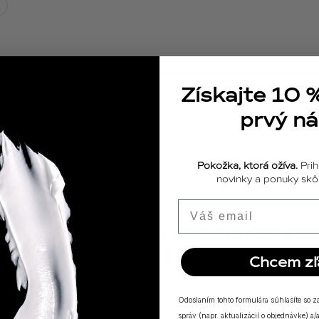
Získajte 10 
prvý n
Pokožka, ktorá ožíva.
Prih
novinky a ponuky skôr
Email
ODPOVEDE
18.04.2025
Výživové doplnky a vitamíny pre
posilnenie imunity
Chcem zľ
Odoslaním tohto formulára súhlasíte so 
správ (napr. aktualizácií o objednávke) 