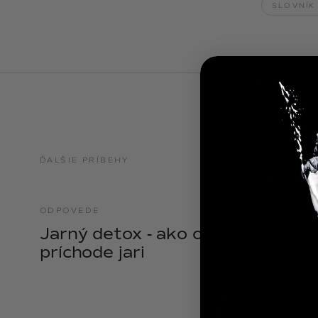
SLOVNÍK
NOIX
ANGĒLIQUE
ĎALŠIE PRÍBEHY
ODPOVEDE
21.04.2025
Jarný detox - ako očistiť telo pri
príchode jari