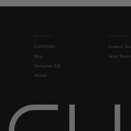
ZNAČKA
LOKALITA 
O MUCUMU
Doprava: Slo
Blog
Jazyk: Sloven
Spolupráca B2B
Affiliate