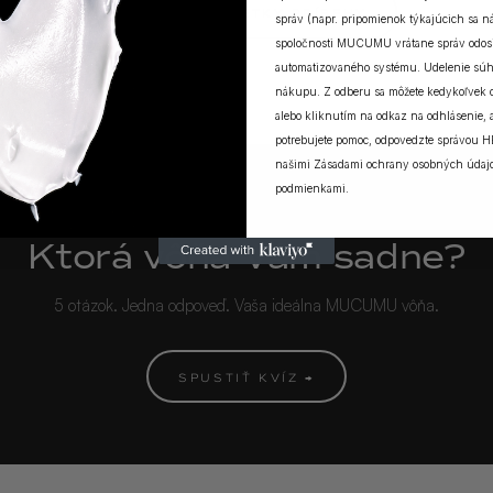
ZOBRAZIŤ VŠETKY PRÍBEHY
správ (napr. pripomienok týkajúcich sa 
spoločnosti MUCUMU vrátane správ odosi
automatizovaného systému. Udelenie súh
nákupu. Z odberu sa môžete kedykoľvek
alebo kliknutím na odkaz na odhlásenie, a
potrebujete pomoc, odpovedzte správou H
našimi
Zásadami ochrany osobných údaj
podmienkami
.
MUCUMU KVÍZ
Ktorá vôňa Vám sadne?
5 otázok. Jedna odpoveď. Vaša ideálna MUCUMU vôňa.
SPUSTIŤ KVÍZ →