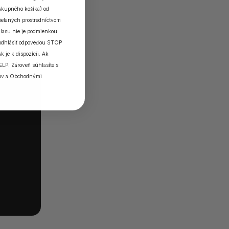
nákupného košíka) od
elaných prostredníctvom
lasu nie je podmienkou
 odhlásiť odpoveďou STOP
k je k dispozícii. Ak
ELP. Zároveň súhlasíte s
ov
a
Obchodnými