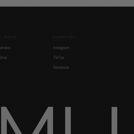
/ JAZYK
SLEDOVAŤ
vensko
Instagram
čina
TikTok
Facebook