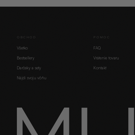
OBCHOD
POMOC
Všetko
FAQ
Bestsellery
Vrátenie tovaru
Darčeky a sety
Kontakt
Nájdi svoju vôňu