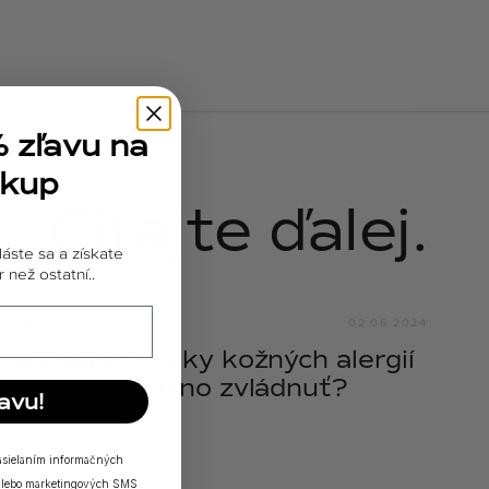
% zľavu na
ákup
Čítajte ďalej.
láste sa a získate
 než ostatní..
SLOVNÍK
02.06.2024
Aké sú príznaky kožných alergií
a ako ich možno zvládnuť?
avu!
zasielaním informačných
a/alebo marketingových SMS