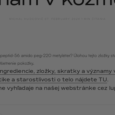
y
ANGĒLIQUE
jasmín · labdanum ·
vanilka
MICHAL HUDCOVIČ
·
07. FEBRUARY 2024
·
1 MIN ČÍTANIA
opeptid-56 amido peg-220 metyléter? Úlohou tejto zložky star
 Ošetrenie pokožky.
ingrediencie, zložky, skratky a významy 
ke a starostlivosti o telo nájdete TU
.
ne vyhľadaje na našej webstránke cez lu