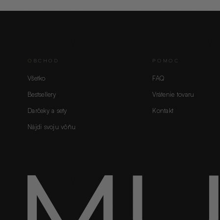
OBCHOD
POMOC
Všetko
FAQ
Bestsellery
Vrátenie tovaru
Darčeky a sety
Kontakt
Nájdi svoju vôňu