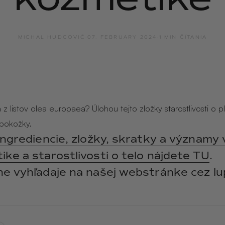
y
ANGĒLIQUE
jasmín · labdanum ·
vanilka
MICHAL HUDCOVIČ
·
07. FEBRUARY 2024
·
1 MIN ČÍTANIA
z listov olea europaea? Úlohou tejto zložky starostlivosti o pl
pokožky.
ingrediencie, zložky, skratky a významy 
ke a starostlivosti o telo nájdete TU
.
ne vyhľadaje na našej webstránke cez lu