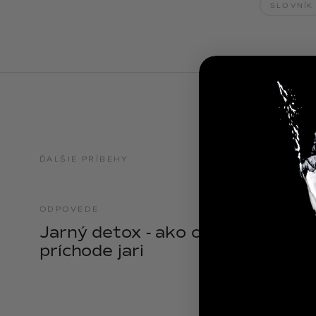
SLOVNÍK
NOIX
ANGĒLIQUE
ĎALŠIE PRÍBEHY
ODPOVEDE
21.04.2025
Jarný detox - ako očistiť telo pri
príchode jari