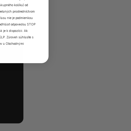
nákupného košíka) od
elaných prostredníctvom
lasu nie je podmienkou
 odhlásiť odpoveďou STOP
k je k dispozícii. Ak
ELP. Zároveň súhlasíte s
ov
a
Obchodnými