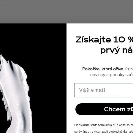
Získajte 10 
prvý n
Pokožka, ktorá ožíva.
Prih
novinky a ponuky skôr
Email
ODPOVEDE
18.04.2025
Výživové doplnky a vitamíny pre
posilnenie imunity
Chcem zľ
Odoslaním tohto formulára súhlasíte so 
správ (napr. aktualizácií o objednávke) 