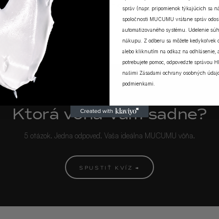
ZOBRAZIŤ VŠETKY PRÍBEHY
správ (napr. pripomienok týkajúcich sa 
spoločnosti MUCUMU vrátane správ odosi
automatizovaného systému. Udelenie súh
nákupu. Z odberu sa môžete kedykoľvek
alebo kliknutím na odkaz na odhlásenie, a
potrebujete pomoc, odpovedzte správou H
našimi
Zásadami ochrany osobných údaj
podmienkami
.
MUCUMU KVÍZ
Ktorá vôňa Vám sadne?
5 otázok. Jedna odpoveď. Vaša ideálna MUCUMU vôňa.
SPUSTIŤ KVÍZ →