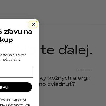
% zľavu na
ákup
Čítajte ďalej.
láste sa a získate
 než ostatní..
SLOVNÍK
02.06.2024
Aké sú príznaky kožných alergií
a ako ich možno zvládnuť?
avu!
zasielaním informačných
a/alebo marketingových SMS