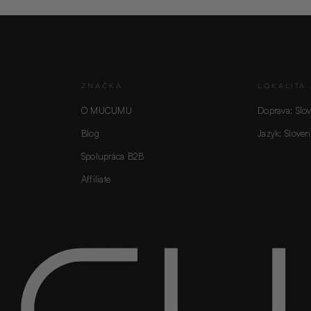
ZNAČKA
LOKALITA 
O MUCUMU
Doprava: Slo
Blog
Jazyk: Sloven
Spolupráca B2B
Affiliate