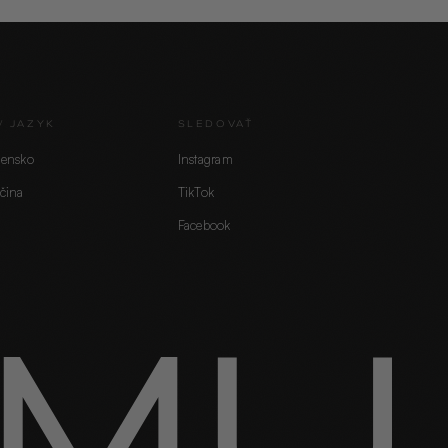
/ JAZYK
SLEDOVAŤ
vensko
Instagram
čina
TikTok
Facebook