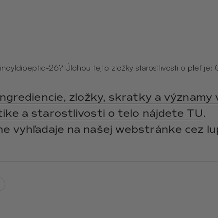
y
ANGĒLIQUE
jasmín · labdanum ·
vanilka
inoyldipeptid-26? Úlohou tejto zložky starostlivosti o pleť je:
ingrediencie, zložky, skratky a významy 
ke a starostlivosti o telo nájdete TU
.
ne vyhľadaje na našej webstránke cez lu