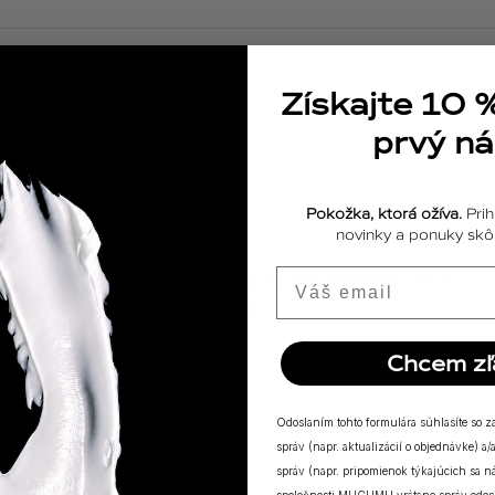
Získajte 10 
prvý n
Pokožka, ktorá ožíva.
Prih
novinky a ponuky skôr
ODPOVEDE
18.04.2025
Výživové doplnky a vitamíny pre
Email
posilnenie imunity
Chcem zľ
ZOBRAZIŤ VŠETKY PRÍBEHY
Odoslaním tohto formulára súhlasíte so 
správ (napr. aktualizácií o objednávke) 
správ (napr. pripomienok týkajúcich sa 