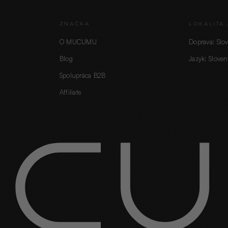
ZNAČKA
LOKALITA 
O MUCUMU
Doprava: Slo
Blog
Jazyk: Sloven
Spolupráca B2B
Affiliate