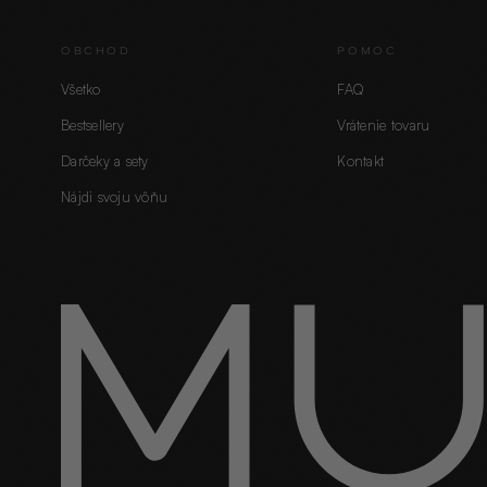
OBCHOD
POMOC
Všetko
FAQ
Bestsellery
Vrátenie tovaru
Darčeky a sety
Kontakt
Nájdi svoju vôňu