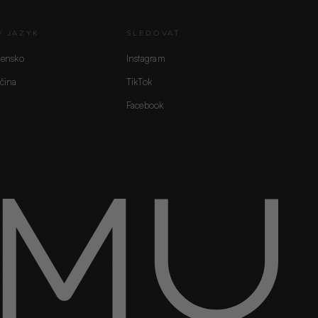
/ JAZYK
SLEDOVAŤ
vensko
Instagram
čina
TikTok
Facebook