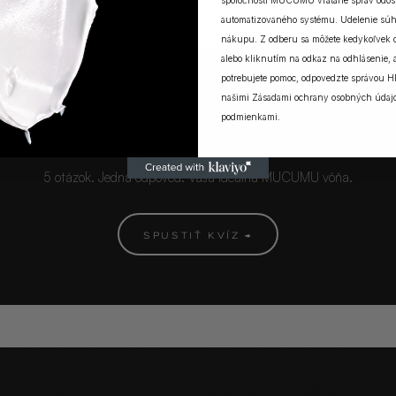
spoločnosti MUCUMU vrátane správ odosi
automatizovaného systému. Udelenie súh
nákupu. Z odberu sa môžete kedykoľvek
alebo kliknutím na odkaz na odhlásenie, a
potrebujete pomoc, odpovedzte správou H
našimi
Zásadami ochrany osobných údaj
MUCUMU KVÍZ
podmienkami
.
Ktorá vôňa Vám sadne?
5 otázok. Jedna odpoveď. Vaša ideálna MUCUMU vôňa.
SPUSTIŤ KVÍZ →