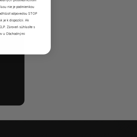
elaných prostredníctvom
lasu nie je podmienkou
 odhlásiť odpoveďou STOP
k je k dispozícii. Ak
ELP. Zároveň súhlasíte s
ov
a
Obchodnými