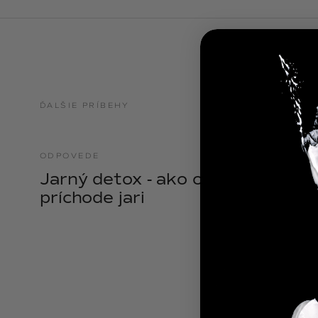
NOIX
ANGĒLIQUE
ĎALŠIE PRÍBEHY
ODPOVEDE
21.04.2025
Jarný detox - ako očistiť telo pri
príchode jari