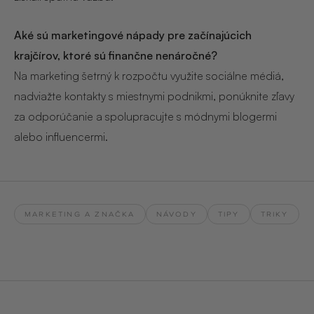
Aké sú marketingové nápady pre začínajúcich
krajčírov, ktoré sú finančne nenáročné?
Na marketing šetrný k rozpočtu využite sociálne médiá,
nadviažte kontakty s miestnymi podnikmi, ponúknite zľavy
za odporúčanie a spolupracujte s módnymi blogermi
alebo influencermi.
MARKETING A ZNAČKA
NÁVODY
TIPY
TRIKY