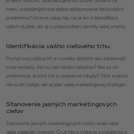
je veľmi dôležité. Špecializujete sa na šitie oblekov na
mieru, svadobných šiat alebo reštaurovanie historických
predmetov? Určenie vašej niky nie je len o špecifikácii
vašich služieb, ale aj o prispôsobení identity vašej značky.
Identifikácia vášho cieľového trhu
Poznať svoj cieľový trh je rovnako dôležité ako zdokonaliť
svoje remeslo. Kto sú vaši ideálni zákazníci? Aké sú ich
preferencie, životný štýl a výdavkové návyky? Tieto znalosti
nie sú len údaje, ale aj plán vašej marketingovej stratégie.
Stanovenie jasných marketingových
cieľov
Stanovenie jasných marketingových cieľov vedie vaše
úsilie cieleným smerom. Či už ide o zvýšenie povedomia o