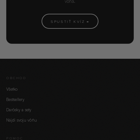
vôňa.
SPUSTIŤ KVÍZ →
OBCHOD
Všetko
Bestsellery
Darčeky a sety
Nájdi svoju vôňu
POMOC