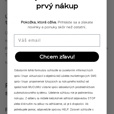
prvý nákup
Účasť na komunitných podujatiach a
trhoch
Pokožka, ktorá ožíva.
Prihláste sa a získate
novinky a ponuky skôr než ostatní..
Účasť na miestnych podujatiach a trhoch môže dostať
Email
vašu značku do centra pozornosti. Je to príležitosť
prezentovať svoju prácu a nadviazať kontakt s komunitou.
Tieto podujatia sú viac než len príležitosťou na predaj; sú
Chcem zľavu!
to platformy na budovanie značky.
Odoslaním tohto formulára súhlasíte so zasielaním informačných
správ (napr. aktualizácií o objednávke) a/alebo marketingových SMS
správ (napr. pripomienok týkajúcich sa nákupného košíka) od
Poskytovanie výnimočných
spoločnosti MUCUMU vrátane správ odosielaných prostredníctvom
služieb zákazníkom
automatizovaného systému. Udelenie súhlasu nie je podmienkou
nákupu. Z odberu sa môžete kedykoľvek odhlásiť odpoveďou STOP
alebo kliknutím na odkaz na odhlásenie, ak je k dispozícii. Ak
Ponúkanie individuálnych konzultácií
potrebujete pomoc, odpovedzte správou HELP. Zároveň súhlasíte s