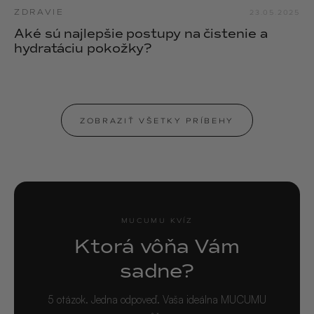
ZDRAVIE
23.05.2025
Aké sú najlepšie postupy na čistenie a
hydratáciu pokožky?
ZOBRAZIŤ VŠETKY PRÍBEHY
MUCUMU KVÍZ
Ktorá vôňa Vám
sadne?
5 otázok. Jedna odpoveď. Vaša ideálna MUCUMU