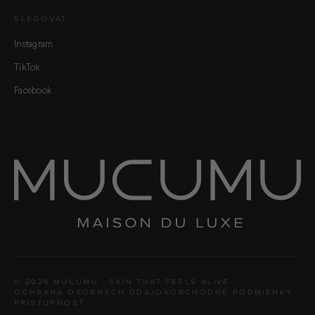
SLEDOVAŤ
Instagram
TikTok
Facebook
60 SEKÚND · 5 OTÁZOK
Nájdi svoju signature vôňu.
© 2026 MUCUMU · SKIN THAT FEELS ALIVE.
SPUSTIŤ KVÍZ →
OCHRANA OSOBNÝCH ÚDAJOV
OBCHODNÉ PODMIENKY
PRÍSTUPNOSŤ