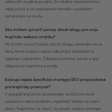
vďaka ich vizuálnej povahe. Sú ideálne na prezentáciu
vašej práce a na nadviazanie kontaktu s publikom
zameraným na módu.
Ako môžem vytvoriť pútavý obsah blogu pre svoju
krajčírsku webovú stránku?
Ak chcete vytvoriť pútavý obsah blogu, zamerajte sa na
témy, ktoré súvisia s vašimi odbornými znalosťami a
záujmami zákazníkov. Zdieľajte postrehy, trendy a tipy
týkajúce sa krajčírstva a módy.
Existujú nejaké špecifické stratégie SEO prispôsobené
pre krajčírsky priemysel?
V prípade krajčírstva sa zamerajte na kľúčové slová
súvisiace s vašimi službami, napríklad "obleky na mieru"
alebo "krajčírstvo na mieru". Využívajte lokálne stratégie