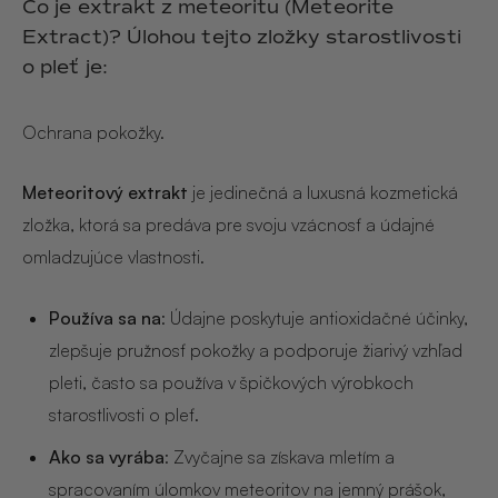
Čo je extrakt z meteoritu (Meteorite
Hair & Body Mist
SOLEILLE
L´AMOUR
Extract)? Úlohou tejto zložky starostlivosti
€29,90
€24,90
Hand Cream Serum
o pleť je:
Nail Oil
MUCUMU
MUCUMU
Ochrana pokožky.
Candle
Essentials set
Candles
ROUGE
L´AMOUR
€24,90
€38,90
Meteoritový extrakt
je jedinečná a luxusná kozmetická
Sety
zložka, ktorá sa predáva pre svoju vzácnosť a údajné
omladzujúce vlastnosti.
MUCUMU
MUCUMU
Hair & Body Mist
Hand Cream Serum
L´AMOUR
L´AMOUR
Používa sa na
: Údajne poskytuje antioxidačné účinky,
€24,90
€12,90
SOLEILLE
zlepšuje pružnosť pokožky a podporuje žiarivý vzhľad
L'AMOUR
pleti, často sa používa v špičkových výrobkoch
starostlivosti o pleť.
ROUGE
Ako sa vyrába
: Zvyčajne sa získava mletím a
CASHMERE
spracovaním úlomkov meteoritov na jemný prášok,