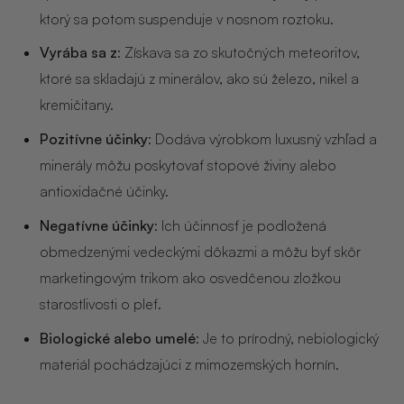
NOIX
ktorý sa potom suspenduje v nosnom roztoku.
ANGĒLIQUE
Vyrába sa z
: Získava sa zo skutočných meteoritov,
ktoré sa skladajú z minerálov, ako sú železo, nikel a
kremičitany.
Pozitívne účinky
: Dodáva výrobkom luxusný vzhľad a
minerály môžu poskytovať stopové živiny alebo
antioxidačné účinky.
Negatívne účinky
: Ich účinnosť je podložená
obmedzenými vedeckými dôkazmi a môžu byť skôr
marketingovým trikom ako osvedčenou zložkou
starostlivosti o pleť.
Biologické alebo umelé
: Je to prírodný, nebiologický
materiál pochádzajúci z mimozemských hornín.