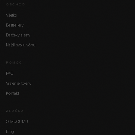
OBCHOD
Všetko
Bestsellery
Darčeky a sety
Nájdi svoju vôňu
POMOC
FAQ
Vrátenie tovaru
Kontakt
ZNAČKA
O MUCUMU
Blog