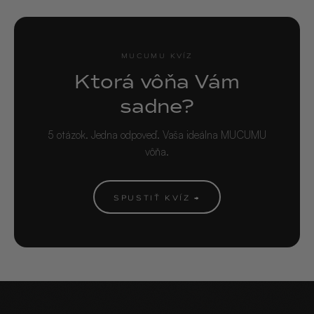
MUCUMU KVÍZ
Ktorá vôňa Vám
sadne?
5 otázok. Jedna odpoveď. Vaša ideálna MUCUMU
vôňa.
SPUSTIŤ KVÍZ →