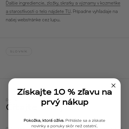
Ďalšie ingrediencie, zložky, skratky a významy v kozmetike
a starostlivosti o telo nájdete TU
. Prípadne vyhľadaje na
našej webstránke cez lupu.
SLOVNÍK
Získajte 10 % zľavu na
prvý nákup
ĎALŠIE PRÍBEHY
Čítajte ďalej.
Pokožka, ktorá ožíva.
Prihláste sa a získate
novinky a ponuky skôr než ostatní..
ODPOVEDE
21.04.2025