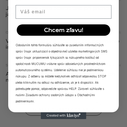
Email
Jarný detox - ako očistiť telo pri príchode
jari
Chcem zľavu!
ODPOVEDE
18.04.2025
Výživové doplnky a vitamíny pre posilnenie
Odoslaním tohto formulára súhlasíte so zasielaním informačných
imunity
správ (napr. aktualizácií o objednávke) a/alebo marketingových SMS
správ (napr. pripomienok týkajúcich sa nákupného košíka) od
spoločnosti MUCUMU vrátane správ odosielaných prostredníctvom
SLOVNÍK
02.06.2024
automatizovaného systému. Udelenie súhlasu nie je podmienkou
Aké sú príznaky kožných alergií a ako ich
nákupu. Z odberu sa môžete kedykoľvek odhlásiť odpoveďou STOP
možno zvládnuť?
alebo kliknutím na odkaz na odhlásenie, ak je k dispozícii. Ak
potrebujete pomoc, odpovedzte správou HELP. Zároveň súhlasíte s
našimi
Zásadami ochrany osobných údajov
a
Obchodnými
podmienkami
.
ZOBRAZIŤ VŠETKY PRÍBEHY