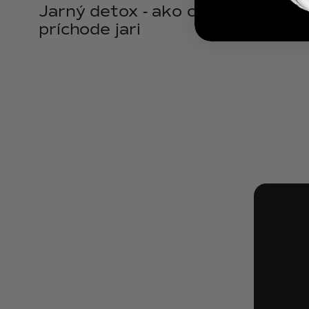
Jarný detox - ako očistiť telo pri
príchode jari