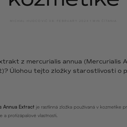
y
ANGĒLIQUE
jasmín · labdanum ·
vanilka
MICHAL HUDCOVIČ
·
08. FEBRUARY 2024
·
1 MIN ČÍTANIA
xtrakt z mercurialis annua (Mercurialis
)? Úlohou tejto zložky starostlivosti o pl
is Annua Extract
je rastlinná zložka používaná v kozmetike p
 a protizápalové vlastnosti.