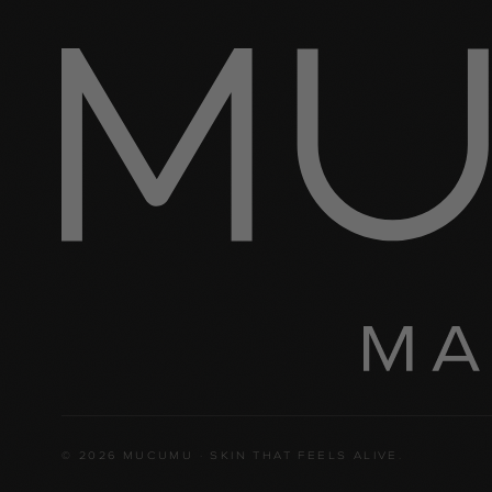
60 SEKÚND · 5 OTÁZOK
Nájdi svoju signature vôňu.
SPUSTIŤ KVÍZ →
© 2026 MUCUMU · SKIN THAT FEELS ALIVE.