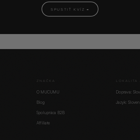
SPUSTIŤ KVÍZ →
ZNAČKA
LOKALITA 
O MUCUMU
Doprava: Slo
Blog
Jazyk: Sloven
Spolupráca B2B
Affiliate