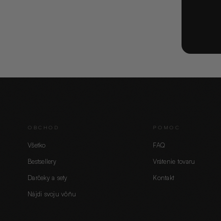
OBCHOD
POMOC
Všetko
FAQ
Bestsellery
Vrátenie tovaru
Darčeky a sety
Kontakt
Nájdi svoju vôňu