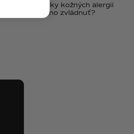
Aké sú príznaky kožných alergií
a ako ich možno zvládnuť?