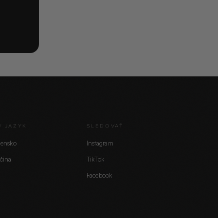
/ JAZYK
SLEDOVAŤ
vensko
Instagram
čina
TikTok
Facebook