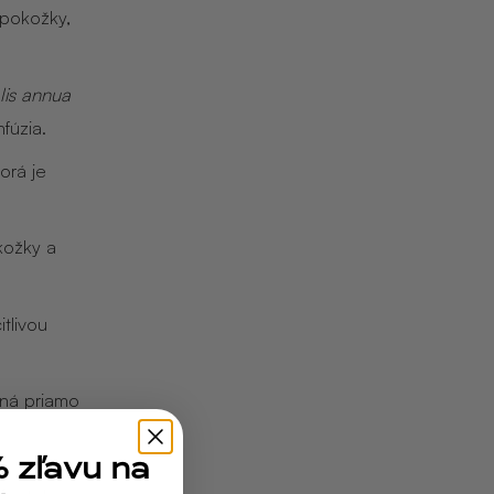
 pokožky,
lis annua
fúzia.
torá je
kožky a
tlivou
aná priamo
% zľavu na