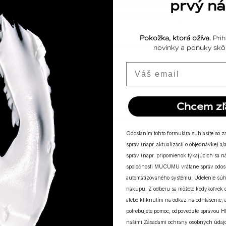
ediencie, zložky, skratky a významy v kozmetike a starostlivost
prvý n
. Prípadne vyhľadaje na našej webstránke cez lupu.
Pokožka, ktorá ožíva.
Prih
novinky a ponuky skôr
Email
Chcem zľ
Odoslaním tohto formulára súhlasíte so 
správ (napr. aktualizácií o objednávke) 
správ (napr. pripomienok týkajúcich sa 
spoločnosti MUCUMU vrátane správ odosi
automatizovaného systému. Udelenie súh
nákupu. Z odberu sa môžete kedykoľvek
alebo kliknutím na odkaz na odhlásenie, a
potrebujete pomoc, odpovedzte správou H
ODPOVEDE
18.04.2025
našimi
Zásadami ochrany osobných údaj