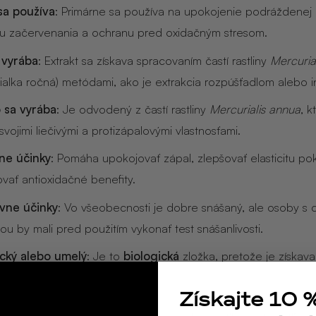
sa používa
: Primárne sa používa na upokojenie podráždenej
iu začervenania a ochranu pred oxidačným stresom.
 vyrába
: Extrakt sa získava spracovaním častí rastliny
Mercuria
ialka ročná) metódami, ako je extrakcia rozpúšťadlom alebo in
 sa vyrába
: Je odvodený z častí rastliny
Mercurialis annua
, k
vojimi liečivými a protizápalovými vlastnosťami.
vne účinky
: Pomáha upokojovať zápal, zlepšovať elasticitu po
vať antioxidačné benefity.
vne účinky
: Vo všeobecnosti je dobre snášaný, ale osoby s ci
u by mali pred použitím vykonať test snášanlivosti.
ický alebo umelý
: Je to
biologická
zložka, pretože je získav
dných rastlinných materiálov.
Získajte 10 