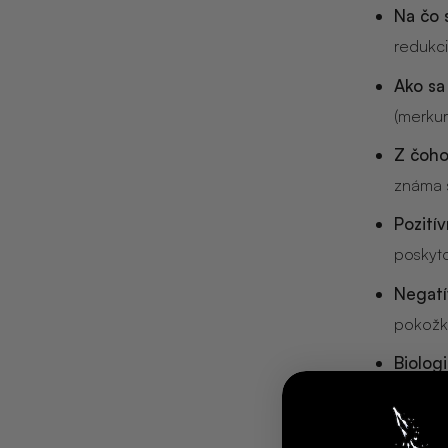
NOIX
Na čo 
redukc
ANGĒLIQUE
Ako sa
(merkur
Z čoho
známa s
Pozití
poskyto
Negatí
pokožko
Biolog
z príro