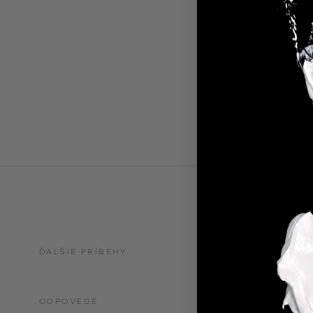
Ďalšie ingr
nájdete TU
SLOVNÍK
ĎALŠIE PRÍBEHY
ODPOVEDE
21.04.2025