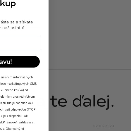
i o telo
ákup
láste sa a získate
 než ostatní..
avu!
zasielaním informačných
a/alebo marketingových SMS
nákupného košíka) od
Čítajte ďalej.
elaných prostredníctvom
lasu nie je podmienkou
 odhlásiť odpoveďou STOP
k je k dispozícii. Ak
ELP. Zároveň súhlasíte s
SLOVNÍK
02.06.2024
ov
a
Obchodnými