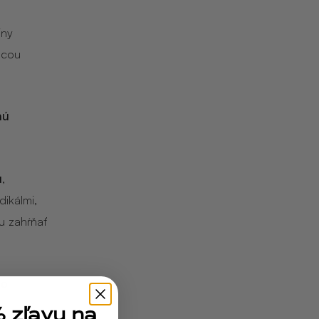
iny
ocou
nú
u
,
ikálmi,
u zahŕňať
ho
% zľavu na