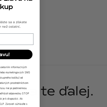
ákup
i o telo
láste sa a získate
 než ostatní..
avu!
zasielaním informačných
a/alebo marketingových SMS
nákupného košíka) od
elaných prostredníctvom
Čítajte ďalej.
lasu nie je podmienkou
 odhlásiť odpoveďou STOP
k je k dispozícii. Ak
ELP. Zároveň súhlasíte s