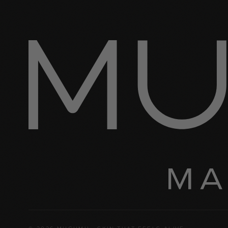
60 SEKÚND · 5 OTÁZOK
Nájdi svoju signature vôňu.
SPUSTIŤ KVÍZ →