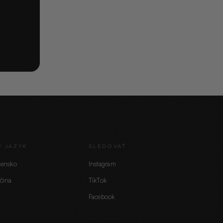
/ JAZYK
SLEDOVAŤ
vensko
Instagram
čina
TikTok
Facebook