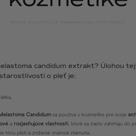
y
ANGĒLIQUE
jasmín · labdanum ·
vanilka
MICHAL HUDCOVIČ
·
08. FEBRUARY 2024
·
1 MIN ČÍTANIA
melastoma candidum extrakt? Úlohou tej
starostlivosti o pleť je:
látka.
Melastoma Candidum
sa používa v kozmetike pre svoje
ant
lové
a
rozjasňujúce vlastnosti
, ktoré sa často zahŕňajú do p
e tónu pleti a zníženie známok starnutia.