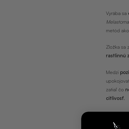
NOIX
Vyrába sa
ANGĒLIQUE
Melastoma
metód ak
Zložka sa z
rastlinnú 
Medzi
poz
upokojovať
zatiaľ čo
n
citlivosť
.
Ide o
biol
materiálu 