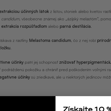
extrakciou účinných látok
z listov, stoniek alebo kvetov rastl
 candidum
, všeobecne známej ako „ázijský melastóm“, pom
o
extrakcia rozpúšťadlom
alebo
parná destilácia
.
ískava z rastliny
Melastoma candidum
, čo z nej robí
prírod
zložku
.
itívne účinky
patrí jej schopnosť
znižovať hyperpigmentáci
 podráždenú pokožku a chrániť pred poškodením voľnými rad
egatívne účinky
sú zriedkavé, ale u niektorých jedincov môž
ogickú zložku
, ktorá pochádza priamo z prírodného rastlinné
bez syntetických úprav.
Získajte 10 