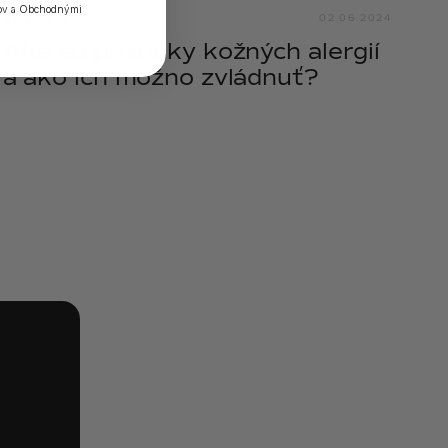
ov
a
Obchodnými
SLOVNÍK
02.06.2024
Aké sú príznaky kožných alergií
a ako ich možno zvládnuť?