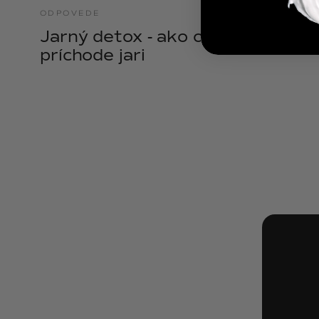
ODPOVEDE
21.04.2025
Jarný detox - ako očistiť telo pri
príchode jari