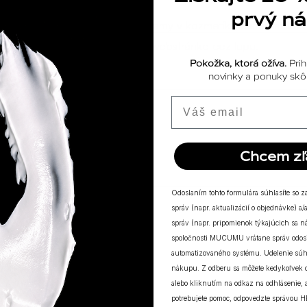
prvý n
ediencie, zložky, skratky a významy v kozmetike a starostlivost
. Prípadne vyhľadaje na našej webstránke cez lupu.
Pokožka, ktorá ožíva.
Prih
novinky a ponuky skôr
Email
Chcem zľ
Odoslaním tohto formulára súhlasíte so 
správ (napr. aktualizácií o objednávke) 
správ (napr. pripomienok týkajúcich sa 
spoločnosti MUCUMU vrátane správ odosi
automatizovaného systému. Udelenie súh
nákupu. Z odberu sa môžete kedykoľvek
alebo kliknutím na odkaz na odhlásenie, a
potrebujete pomoc, odpovedzte správou H