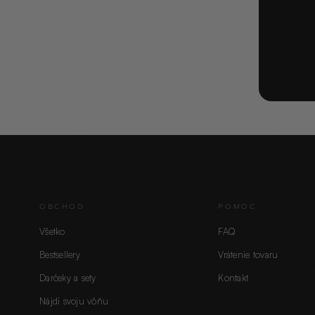
OBCHOD
POMOC
Všetko
FAQ
Bestsellery
Vrátenie tovaru
Darčeky a sety
Kontakt
Nájdi svoju vôňu