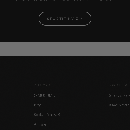
SPUSTIŤ KVÍZ →
ZNAČKA
LOKALITA 
O MUCUMU
Doprava: Slo
Blog
Jazyk: Sloven
Spolupráca B2B
Affiliate