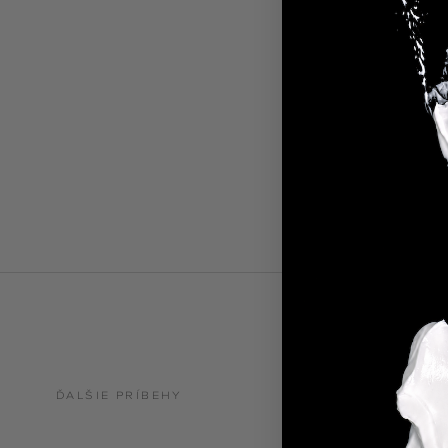
Ďalšie ingr
nájdete TU
SLOVNÍK
ĎALŠIE PRÍBEHY