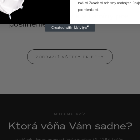
našimi
Zásadami ochrany osobných údaj
ODPOVEDE
18.04.2025
podmienkami
.
Výživové doplnky a vitamíny pre
posilnenie imunity
ZOBRAZIŤ VŠETKY PRÍBEHY
MUCUMU KVÍZ
Ktorá vôňa Vám sadne?
5 otázok. Jedna odpoveď. Vaša ideálna MUCUMU vôňa.