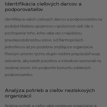
Identifikácia cieľových darcov a
podporovateľov
Identifikácia vašich cieľových darcov a podporovateľov sa
podobá hľadaniu spojencov v spoločnom úsilí. Ide o
pochopenie toho, koho vaša vec s najväčšou
pravdepodobnosťou osloví, od filantropických
jednotlivcov až po podobne zmýšľajúce organizácie.
Presným určením týchto skupín môžete prispôsobiť svoje
oslovenie, aby každé posolstvo a interakcia rezonovali na
osobnej úrovni, čím podporíte komunitu oddaných
podporovateľov.
Analýza potrieb a cieľov neziskových
organizácií
Analýza potrieb a cieľov vašej neziskovej organizácie je