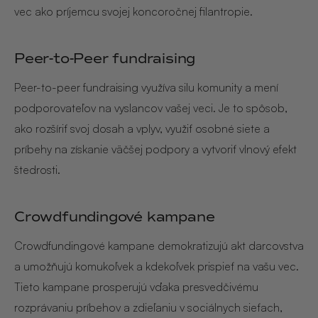
vec ako príjemcu svojej koncoročnej filantropie.
Peer-to-Peer fundraising
Peer-to-peer fundraising využíva silu komunity a mení
podporovateľov na vyslancov vašej veci. Je to spôsob,
ako rozšíriť svoj dosah a vplyv, využiť osobné siete a
príbehy na získanie väčšej podpory a vytvoriť vlnový efekt
štedrosti.
Crowdfundingové kampane
Crowdfundingové kampane demokratizujú akt darcovstva
a umožňujú komukoľvek a kdekoľvek prispieť na vašu vec.
Tieto kampane prosperujú vďaka presvedčivému
rozprávaniu príbehov a zdieľaniu v sociálnych sieťach,