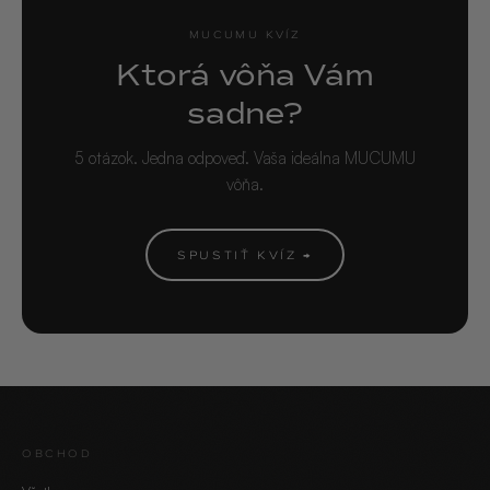
MUCUMU KVÍZ
Ktorá vôňa Vám
sadne?
5 otázok. Jedna odpoveď. Vaša ideálna MUCUMU
vôňa.
SPUSTIŤ KVÍZ →
60 SEKÚND · 5 OTÁZOK
Nájdi svoju signature vôňu.
SPUSTIŤ KVÍZ →
OBCHOD