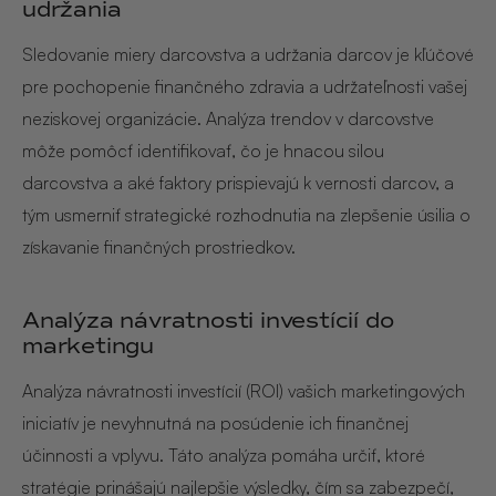
udržania
Sledovanie miery darcovstva a udržania darcov je kľúčové
pre pochopenie finančného zdravia a udržateľnosti vašej
neziskovej organizácie. Analýza trendov v darcovstve
môže pomôcť identifikovať, čo je hnacou silou
darcovstva a aké faktory prispievajú k vernosti darcov, a
tým usmerniť strategické rozhodnutia na zlepšenie úsilia o
získavanie finančných prostriedkov.
Analýza návratnosti investícií do
marketingu
Analýza návratnosti investícií (ROI) vašich marketingových
iniciatív je nevyhnutná na posúdenie ich finančnej
účinnosti a vplyvu. Táto analýza pomáha určiť, ktoré
stratégie prinášajú najlepšie výsledky, čím sa zabezpečí,