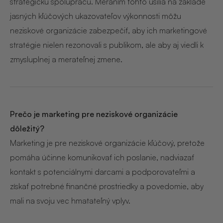
strategickú spoluprácu. Meraním tohto úsilia na základe
jasných kľúčových ukazovateľov výkonnosti môžu
neziskové organizácie zabezpečiť, aby ich marketingové
stratégie nielen rezonovali s publikom, ale aby aj viedli k
zmysluplnej a merateľnej zmene.
Prečo je marketing pre neziskové organizácie
dôležitý?
Marketing je pre neziskové organizácie kľúčový, pretože
pomáha účinne komunikovať ich poslanie, nadviazať
kontakt s potenciálnymi darcami a podporovateľmi a
získať potrebné finančné prostriedky a povedomie, aby
mali na svoju vec hmatateľný vplyv.