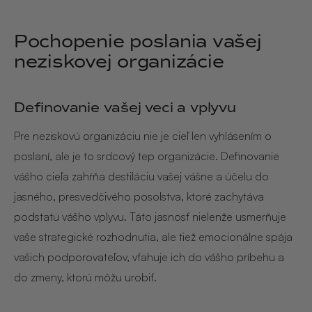
Pochopenie poslania vašej
neziskovej organizácie
Definovanie vašej veci a vplyvu
Pre neziskovú organizáciu nie je cieľ len vyhlásením o
poslaní, ale je to srdcový tep organizácie. Definovanie
vášho cieľa zahŕňa destiláciu vašej vášne a účelu do
jasného, presvedčivého posolstva, ktoré zachytáva
podstatu vášho vplyvu. Táto jasnosť nielenže usmerňuje
vaše strategické rozhodnutia, ale tiež emocionálne spája
vašich podporovateľov, vťahuje ich do vášho príbehu a
do zmeny, ktorú môžu urobiť.