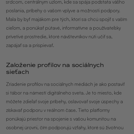
srdcom, centrálnym uzlom, kde sa spája podstata vášho
poslania, príbehy o vašom vplyve a možnosti podpory.
Mala by byť majákom pre tých, ktorí sa chcú spojiť s vaším
cieľom, a ponúkať pútavé, informatívne a používateľsky
prívetivé prostredie, ktoré návštevníkov núti učiť sa,
zapájať sa a prispievať.
Založenie profilov na sociálnych
sieťach
Zriadenie profilov na sociálnych médiách je ako postaviť
si tábor na námestí digitálneho sveta. Je to miesto, kde
môžete zdieľať svoje príbehy, oslavovať svoje úspechy a
získavať podporu v reálnom čase. Tieto platformy
ponúkajú priestor na spojenie s vašou komunitou na
osobnej úrovni, čím podporujú vzťahy, ktoré sú životnou