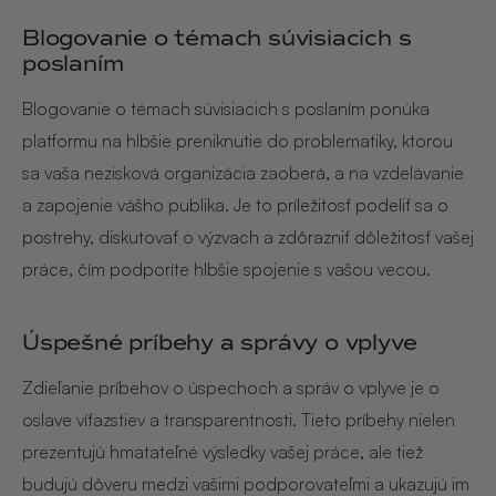
Blogovanie o témach súvisiacich s
poslaním
Blogovanie o témach súvisiacich s poslaním ponúka
platformu na hlbšie preniknutie do problematiky, ktorou
sa vaša nezisková organizácia zaoberá, a na vzdelávanie
a zapojenie vášho publika. Je to príležitosť podeliť sa o
postrehy, diskutovať o výzvach a zdôrazniť dôležitosť vašej
práce, čím podporíte hlbšie spojenie s vašou vecou.
Úspešné príbehy a správy o vplyve
Zdieľanie príbehov o úspechoch a správ o vplyve je o
oslave víťazstiev a transparentnosti. Tieto príbehy nielen
prezentujú hmatateľné výsledky vašej práce, ale tiež
budujú dôveru medzi vašimi podporovateľmi a ukazujú im