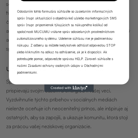
sociálnych sieťach pridávajú do vášho úsilia o získavanie
Odoslaním tohto formulára súhlasíte so zasielaním informačných
finančných prostriedkov interaktívny prvok v reálnom
správ (napr. aktualizácií o objednávke) a/alebo marketingových SMS
čase. Tieto podujatia môžu mať rôzny rozsah, od otázok
správ (napr. pripomienok týkajúcich sa nákupného košíka) od
a odpovedí až po virtuálne prehliadky, a ponúkajú pútavý
spoločnosti MUCUMU vrátane správ odosielaných prostredníctvom
a pohlcujúci zážitok, ktorý môže dynamickým a osobným
automatizovaného systému. Udelenie súhlasu nie je podmienkou
nákupu. Z odberu sa môžete kedykoľvek odhlásiť odpoveďou STOP
spôsobom podporiť podporu a dary.
alebo kliknutím na odkaz na odhlásenie, ak je k dispozícii. Ak
potrebujete pomoc, odpovedzte správou HELP. Zároveň súhlasíte s
našimi
Zásadami ochrany osobných údajov
a
Obchodnými
Upozornenia pre dobrovoľníkov
podmienkami
.
Spotlighty dobrovoľníkov oslavujú jednotlivcov, ktorí
prispievajú svojím časom a energiou k vašej veci.
Vyzdvihnutie týchto príbehov v sociálnych médiách
nielenže oceňuje ich neoceniteľný prínos, ale inšpiruje aj
ostatných, aby sa zapojili, a ukazuje komunitu, ktorá stojí
za prácou vašej neziskovej organizácie.