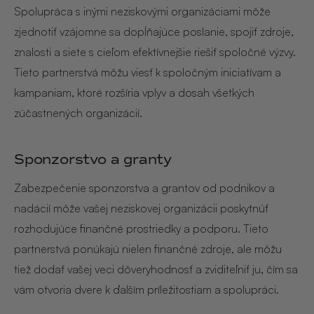
Spolupráca s inými neziskovými organizáciami môže
zjednotiť vzájomne sa dopĺňajúce poslanie, spojiť zdroje,
znalosti a siete s cieľom efektívnejšie riešiť spoločné výzvy.
Tieto partnerstvá môžu viesť k spoločným iniciatívam a
kampaniam, ktoré rozšíria vplyv a dosah všetkých
zúčastnených organizácií.
Sponzorstvo a granty
Zabezpečenie sponzorstva a grantov od podnikov a
nadácií môže vašej neziskovej organizácii poskytnúť
rozhodujúce finančné prostriedky a podporu. Tieto
partnerstvá ponúkajú nielen finančné zdroje, ale môžu
tiež dodať vašej veci dôveryhodnosť a zviditeľniť ju, čím sa
vám otvoria dvere k ďalším príležitostiam a spolupráci.