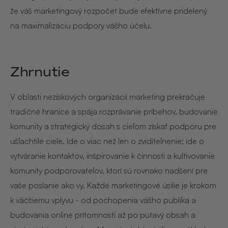
že váš marketingový rozpočet bude efektívne pridelený
na maximalizáciu podpory vášho účelu.
Zhrnutie
V oblasti neziskových organizácií marketing prekračuje
tradičné hranice a spája rozprávanie príbehov, budovanie
komunity a strategický dosah s cieľom získať podporu pre
ušľachtilé ciele. Ide o viac než len o zviditeľnenie; ide o
vytváranie kontaktov, inšpirovanie k činnosti a kultivovanie
komunity podporovateľov, ktorí sú rovnako nadšení pre
vaše poslanie ako vy. Každé marketingové úsilie je krokom
k väčšiemu vplyvu - od pochopenia vášho publika a
budovania online prítomnosti až po pútavý obsah a