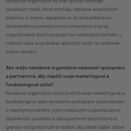
Neziskové organizácie by mali využívať stratégie
sociálnych médií, ktoré zahŕňajú zdieľanie autentických
príbehov o zmene, zapájanie sa do komunikácie so
sledovateľmi prostredníctvom komentárov a správ,
organizovanie živých podujatí na nadviazanie kontaktu v
reálnom čase a využívanie vplyvných osôb na rozšírenie
svojho dosahu.
Ako môžu neziskové organizácie nadviazať spoluprácu
a partnerstvá, aby zlepšili svoje marketingové a
fundraisingové úsilie?
Neziskové organizácie môžu posilniť svoje marketingové a
fundraisingové úsilie vytváraním spolupráce a partnerstiev
s miestnymi podnikmi, inými neziskovými organizáciami s
doplnkovým poslaním a zabezpečením sponzorstva a
grantov od spoločností a nadácií, aby získali ďalšie zdroje