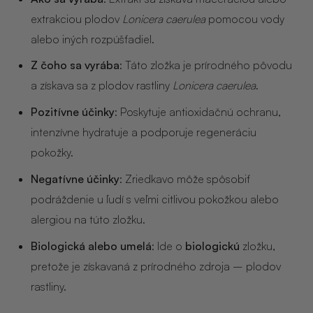
NOIX
extrakciou plodov
Lonicera caerulea
pomocou vody
alebo iných rozpúšťadiel.
ANGĒLIQUE
Z čoho sa vyrába
: Táto zložka je prírodného pôvodu
a získava sa z plodov rastliny
Lonicera caerulea
.
Pozitívne účinky
: Poskytuje antioxidačnú ochranu,
intenzívne hydratuje a podporuje regeneráciu
pokožky.
Negatívne účinky
: Zriedkavo môže spôsobiť
podráždenie u ľudí s veľmi citlivou pokožkou alebo
alergiou na túto zložku.
Biologická alebo umelá
: Ide o
biologickú
zložku,
pretože je získavaná z prírodného zdroja – plodov
rastliny.