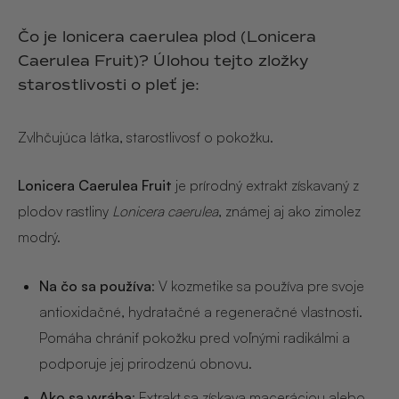
Hair & Body Mist
SOLEILLE
L´AMOUR
€29,90
€24,90
Čo je lonicera caerulea plod (Lonicera
Hand Cream Serum
Caerulea Fruit)? Úlohou tejto zložky
Nail Oil
starostlivosti o pleť je:
MUCUMU
MUCUMU
Candle
Essentials set
Candles
ROUGE
L´AMOUR
Zvlhčujúca látka, starostlivosť o pokožku.
€24,90
€38,90
Sety
Lonicera Caerulea Fruit
je prírodný extrakt získavaný z
MUCUMU
MUCUMU
plodov rastliny
Lonicera caerulea
, známej aj ako zimolez
Hair & Body Mist
Hand Cream Serum
modrý.
L´AMOUR
L´AMOUR
€24,90
€12,90
SOLEILLE
Na čo sa používa
: V kozmetike sa používa pre svoje
L'AMOUR
antioxidačné, hydratačné a regeneračné vlastnosti.
ROUGE
Pomáha chrániť pokožku pred voľnými radikálmi a
podporuje jej prirodzenú obnovu.
CASHMERE
Ako sa vyrába
: Extrakt sa získava maceráciou alebo