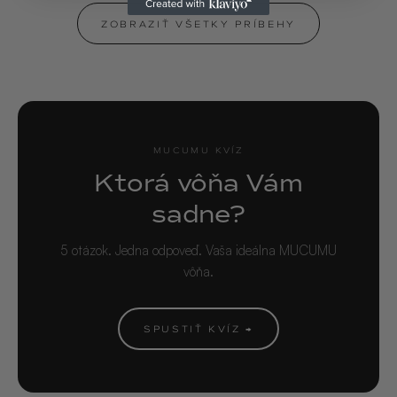
ZOBRAZIŤ VŠETKY PRÍBEHY
MUCUMU KVÍZ
Ktorá vôňa Vám
sadne?
5 otázok. Jedna odpoveď. Vaša ideálna MUCUMU
vôňa.
SPUSTIŤ KVÍZ →