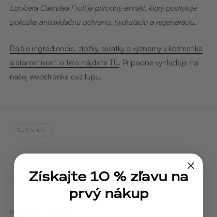
Lonicera Caerulea Fruit je prírodný extrakt, ktorý poskytuje
pokožke antioxidačnú ochranu, hydratáciu a regeneráciu.
Ďalšie ingrediencie, zložky, skratky a významy v kozmetike
a starostlivosti o telo nájdete TU
. Prípadne vyhľadaje na
našej webstránke cez lupu.
SLOVNÍK
Získajte 10 % zľavu na
prvý nákup
ĎALŠIE PRÍBEHY