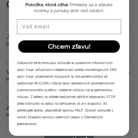
Čítajte ďalej.
Pokožka, ktorá ožíva.
Prihláste sa a získate
novinky a ponuky skôr než ostatní..
Email
ODPOVEDE
21.04.2025
Jarný detox - ako očistiť telo pri príchode
jari
Chcem zľavu!
ODPOVEDE
18.04.2025
Odoslaním tohto formulára súhlasíte so zasielaním informačných
správ (napr. aktualizácií o objednávke) a/alebo marketingových SMS
Výživové doplnky a vitamíny pre posilnenie
správ (napr. pripomienok týkajúcich sa nákupného košíka) od
imunity
spoločnosti MUCUMU vrátane správ odosielaných prostredníctvom
automatizovaného systému. Udelenie súhlasu nie je podmienkou
nákupu. Z odberu sa môžete kedykoľvek odhlásiť odpoveďou STOP
SLOVNÍK
02.06.2024
alebo kliknutím na odkaz na odhlásenie, ak je k dispozícii. Ak
Aké sú príznaky kožných alergií a ako ich
potrebujete pomoc, odpovedzte správou HELP. Zároveň súhlasíte s
možno zvládnuť?
našimi
Zásadami ochrany osobných údajov
a
Obchodnými
podmienkami
.