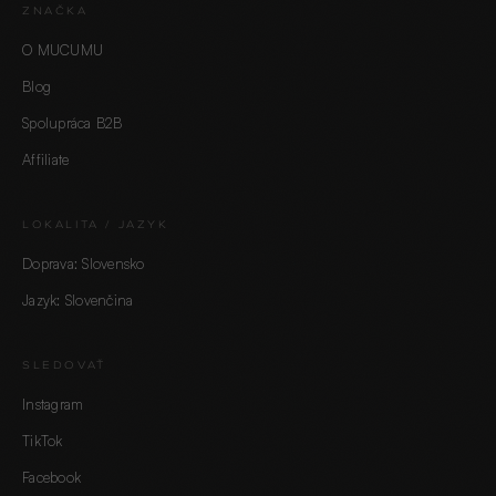
ZNAČKA
O MUCUMU
Blog
Spolupráca B2B
Affiliate
LOKALITA / JAZYK
Doprava: Slovensko
Jazyk: Slovenčina
SLEDOVAŤ
Instagram
TikTok
Facebook