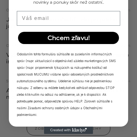
novinky a ponuky skôr než ostatní..
ODPOVEDE
21.04.2025
Email
Jarný detox - ako očistiť telo pri príchode
jari
Chcem zľavu!
ODPOVEDE
18.04.2025
Výživové doplnky a vitamíny pre posilnenie
Odoslaním tohto formulára súhlasíte so zasielaním informačných
imunity
správ (napr. aktualizácií o objednávke) a/alebo marketingových SMS
správ (napr. pripomienok týkajúcich sa nákupného košíka) od
spoločnosti MUCUMU vrátane správ odosielaných prostredníctvom
SLOVNÍK
02.06.2024
automatizovaného systému. Udelenie súhlasu nie je podmienkou
nákupu. Z odberu sa môžete kedykoľvek odhlásiť odpoveďou STOP
Aké sú príznaky kožných alergií a ako ich
alebo kliknutím na odkaz na odhlásenie, ak je k dispozícii. Ak
možno zvládnuť?
potrebujete pomoc, odpovedzte správou HELP. Zároveň súhlasíte s
našimi
Zásadami ochrany osobných údajov
a
Obchodnými
podmienkami
.
ZOBRAZIŤ VŠETKY PRÍBEHY