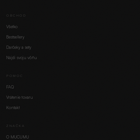
OBCHOD
Všetko
Bestsellery
Darčeky a sety
Nájdi svoju vôňu
POMOC
FAQ
Vrátenie tovaru
Kontakt
ZNAČKA
O MUCUMU