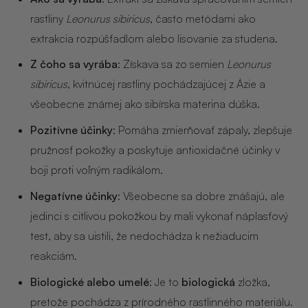
NOIX
rastliny
Leonurus sibiricus
, často metódami ako
extrakcia rozpúšťadlom alebo lisovanie za studena.
ANGĒLIQUE
Z čoho sa vyrába
: Získava sa zo semien
Leonurus
sibiricus
, kvitnúcej rastliny pochádzajúcej z Ázie a
všeobecne známej ako sibírska materina dúška.
Pozitívne účinky
: Pomáha zmierňovať zápaly, zlepšuje
pružnosť pokožky a poskytuje antioxidačné účinky v
boji proti voľným radikálom.
Negatívne účinky
: Všeobecne sa dobre znášajú, ale
jedinci s citlivou pokožkou by mali vykonať náplasťový
test, aby sa uistili, že nedochádza k nežiaducim
reakciám.
Biologické alebo umelé
: Je to
biologická
zložka,
pretože pochádza z prírodného rastlinného materiálu.