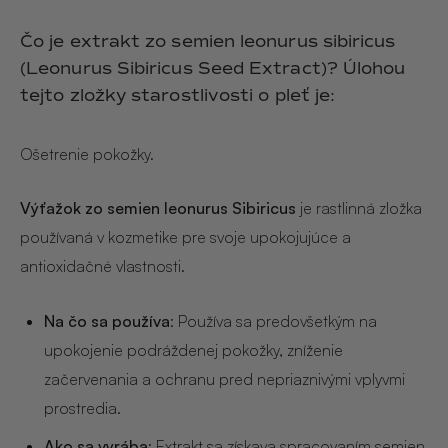
Hair & Body Mist
SOLEILLE
L´AMOUR
€29,90
€24,90
Čo je extrakt zo semien leonurus sibiricus
Hand Cream Serum
(Leonurus Sibiricus Seed Extract)? Úlohou
Nail Oil
tejto zložky starostlivosti o pleť je:
MUCUMU
MUCUMU
Candle
Essentials set
Candles
ROUGE
L´AMOUR
Ošetrenie pokožky.
€24,90
€38,90
Sety
Výťažok zo semien leonurus Sibiricus
je rastlinná zložka
MUCUMU
MUCUMU
používaná v kozmetike pre svoje upokojujúce a
Hair & Body Mist
Hand Cream Serum
antioxidačné vlastnosti.
L´AMOUR
L´AMOUR
€24,90
€12,90
SOLEILLE
Na čo sa používa
: Používa sa predovšetkým na
L'AMOUR
upokojenie podráždenej pokožky, zníženie
ROUGE
začervenania a ochranu pred nepriaznivými vplyvmi
prostredia.
CASHMERE
Ako sa vyrába
: Extrakt sa získava spracovaním semien