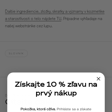
Ďalšie ingrediencie, zložky, skratky a významy v kozmetike
a starostlivosti o telo nájdete TU
. Prípadne vyhľadaje na
našej webstránke cez lupu.
SLOVNÍK
Získajte 10 % zľavu na
prvý nákup
ĎALŠIE PRÍBEHY
Čítajte ďalej.
Pokožka, ktorá ožíva.
Prihláste sa a získate