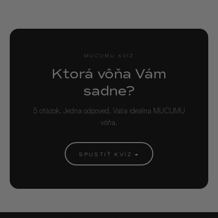
MUCUMU KVÍZ
Ktorá vôňa Vám
sadne?
5 otázok. Jedna odpoveď. Vaša ideálna MUCUMU
vôňa.
SPUSTIŤ KVÍZ →