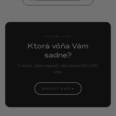
MUCUMU KVÍZ
Ktorá vôňa Vám
sadne?
5 otázok. Jedna odpoveď. Vaša ideálna MUCUMU
vôňa.
SPUSTIŤ KVÍZ →