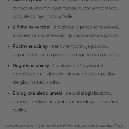
NOIX
extrakciou koreňov
Leontopodium alpinum
pomocou
vody alebo iných rozpúšťadiel.
ANGĒLIQUE
Z čoho sa vyrába
: Táto zložka je prírodného pôvodu
a získava sa z koreňov rastliny
Leontopodium alpinum
.
Pozitívne účinky
: Intenzívne hydratuje pokožku,
zlepšuje elasticitu a podporuje regeneráciu pokožky.
Negatívne účinky
: Zriedkavo môže spôsobiť
podráždenie u ľudí s veľmi citlivou pokožkou alebo
alergiou na túto zložku.
Biologická alebo umelá
: Ide o
biologickú
zložku,
pretože je získavaná z prírodného zdroja – koreňov
rastliny.
Leontopodium Alpinum Root Extract je prírodný extrakt, ktorý