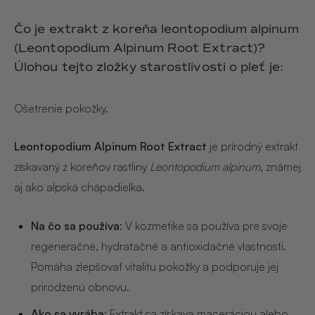
Hair & Body Mist
SOLEILLE
L´AMOUR
€29,90
€24,90
Čo je extrakt z koreňa leontopodium alpinum
Hand Cream Serum
(Leontopodium Alpinum Root Extract)?
Nail Oil
Úlohou tejto zložky starostlivosti o pleť je:
MUCUMU
MUCUMU
Candle
Essentials set
Candles
ROUGE
L´AMOUR
Ošetrenie pokožky.
€24,90
€38,90
Sety
Leontopodium Alpinum Root Extract
je prírodný extrakt
MUCUMU
MUCUMU
získavaný z koreňov rastliny
Leontopodium alpinum
, známej
Hair & Body Mist
Hand Cream Serum
aj ako alpská chápadielka.
L´AMOUR
L´AMOUR
€24,90
€12,90
SOLEILLE
Na čo sa používa
: V kozmetike sa používa pre svoje
L'AMOUR
regeneračné, hydratačné a antioxidačné vlastnosti.
ROUGE
Pomáha zlepšovať vitalitu pokožky a podporuje jej
prirodzenú obnovu.
CASHMERE
Ako sa vyrába
: Extrakt sa získava maceráciou alebo