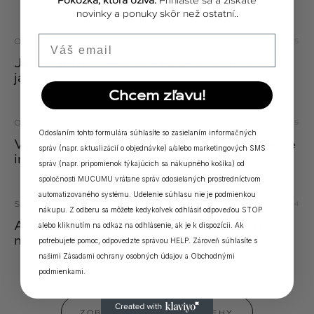
novinky a ponuky skôr než ostatní..
Email
ODPOVEDE
21.04.2025
Jarný detox - ako očistiť telo pri príchode
jari
Chcem zľavu!
ODPOVEDE
18.04.2025
Odoslaním tohto formulára súhlasíte so zasielaním informačných
Výživové doplnky a vitamíny pre posilnenie
správ (napr. aktualizácií o objednávke) a/alebo marketingových SMS
imunity
správ (napr. pripomienok týkajúcich sa nákupného košíka) od
spoločnosti MUCUMU vrátane správ odosielaných prostredníctvom
automatizovaného systému. Udelenie súhlasu nie je podmienkou
SLOVNÍK
02.06.2024
nákupu. Z odberu sa môžete kedykoľvek odhlásiť odpoveďou STOP
Aké sú príznaky kožných alergií a ako ich
alebo kliknutím na odkaz na odhlásenie, ak je k dispozícii. Ak
možno zvládnuť?
potrebujete pomoc, odpovedzte správou HELP. Zároveň súhlasíte s
našimi
Zásadami ochrany osobných údajov
a
Obchodnými
podmienkami
.
ZOBRAZIŤ VŠETKY PRÍBEHY