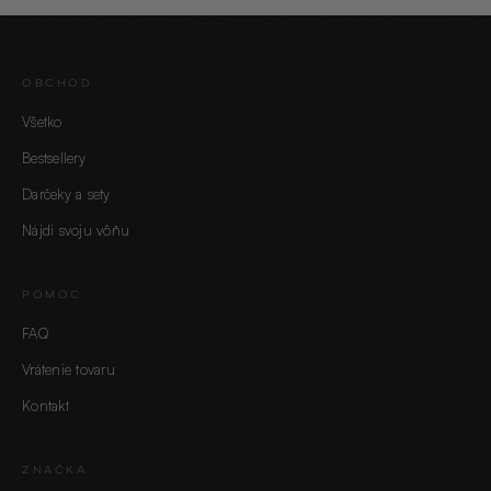
OBCHOD
Všetko
Bestsellery
Darčeky a sety
Nájdi svoju vôňu
POMOC
FAQ
Vrátenie tovaru
Kontakt
ZNAČKA