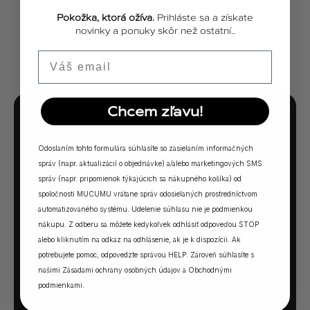
Pokožka, ktorá ožíva.
Prihláste sa a získate
novinky a ponuky skôr než ostatní..
ZOBRAZIŤ VŠETKY PRÍBEHY
Email
Chcem zľavu!
MUCUMU KVÍZ
Odoslaním tohto formulára súhlasíte so zasielaním informačných
Ktorá vôňa Vám
správ (napr. aktualizácií o objednávke) a/alebo marketingových SMS
sadne?
správ (napr. pripomienok týkajúcich sa nákupného košíka) od
spoločnosti MUCUMU vrátane správ odosielaných prostredníctvom
5 otázok. Jedna odpoveď. Vaša ideálna MUCUMU
automatizovaného systému. Udelenie súhlasu nie je podmienkou
nákupu. Z odberu sa môžete kedykoľvek odhlásiť odpoveďou STOP
vôňa.
alebo kliknutím na odkaz na odhlásenie, ak je k dispozícii. Ak
potrebujete pomoc, odpovedzte správou HELP. Zároveň súhlasíte s
našimi
Zásadami ochrany osobných údajov
a
Obchodnými
SPUSTIŤ KVÍZ →
podmienkami
.