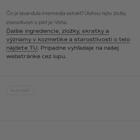
Hair & Body Mist
SOLEILLE
L´AMOUR
€29,90
€24,90
Čo je lavandula intermedia extrakt? Úlohou tejto zložky
Hand Cream Serum
starostlivosti o pleť je: Vôňa.
Nail Oil
Ďalšie ingrediencie, zložky, skratky a
MUCUMU
MUCUMU
Candle
Essentials set
významy v kozmetike a starostlivosti o telo
Candles
ROUGE
L´AMOUR
nájdete TU
. Prípadne vyhľadaje na našej
€24,90
€38,90
Sety
webstránke cez lupu.
MUCUMU
MUCUMU
Hair & Body Mist
Hand Cream Serum
L´AMOUR
L´AMOUR
€24,90
€12,90
SOLEILLE
SLOVNÍK
L'AMOUR
ROUGE
CASHMERE